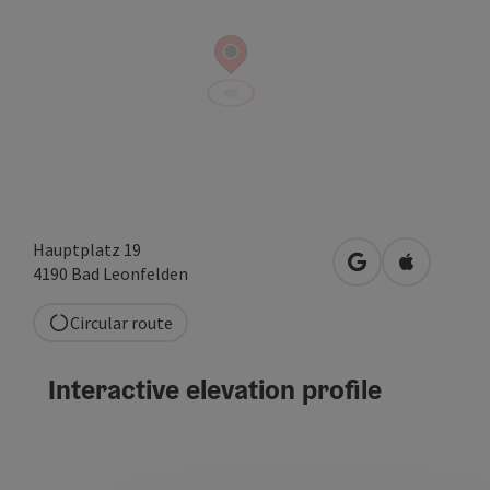
Hauptplatz 19
open in Google
Open in A
4190
Bad Leonfelden
Circular route
Interactive elevation profile