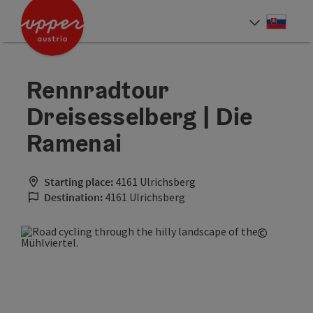
Accesskey
Accesskey
[0]
[2]
Slove
Select
Rennradtour
Dreisesselberg | Die
Ramenai
Starting place:
4161 Ulrichsberg
Destination:
4161 Ulrichsberg
©
Open co