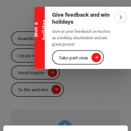
Collapse banner
Give feedback and win
Colla
holidays
y
W
i
n
a
h
o
l
i
d
a
Give us your feedback on Austria
as a holiday destination and win
Download GPS data
great prizes!
Create PDF
Take part now
Send inquiry
To the website