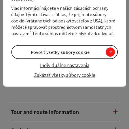
through the hilly Mühlviertel and the Bavarian Forest.
Viac informácií nájdete v našich zásadách ochrany
Via Salnau, Klaffer am Hochficht and Schwarzenberg,
údajov. Týmto dávate súhlas, že prijímate súbory
the route climbs steadily uphill to the border with
cookie (vrátane tých od poskytovateľov z USA), ktoré
Bavaria. The route continues through Klafferstraß,
môžete spravovať prostredníctvom samostatných
Neureichenau and Altreichenau, past Frauenberg and
nastavení. Tento súhlas môžete kedykoľvek odvolať.
up to the Dreisesselberg. The route then leads
downhill via Haidmühle, Bischofsreut and Philippsreut
through picturesque forest landscapes. You reach
Povoliť všetky súbory cookie
Jandelsbrunn via Annathal, Heldengut, Sonndorf,
Hinterschmiding and Grainet. The final stage leads
Individuálne nastavenia
back ...
Zakázať všetky súbory cookie
Display complete description
Tour and route information