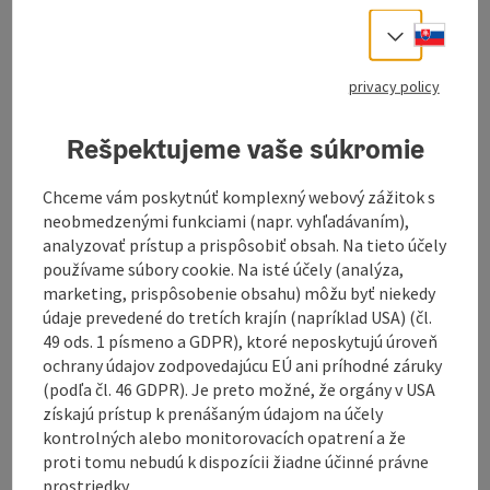
Slove
Select
information: Tour - Digitally
prepared
privacy policy
Description: The navigation for this tour is
only available digitally. There is no
Rešpektujeme vaše súkromie
signposting on site. You can easily download
the
GPS file
from this website and use it
Chceme vám poskytnúť komplexný webový zážitok s
conveniently on your navigation device or
neobmedzenými funkciami (napr. vyhľadávaním),
smartphone.
analyzovať prístup a prispôsobiť obsah. Na tieto účely
používame súbory cookie. Na isté účely (analýza,
marketing, prispôsobenie obsahu) môžu byť niekedy
údaje prevedené do tretích krajín (napríklad USA) (čl.
49 ods. 1 písmeno a GDPR), ktoré neposkytujú úroveň
ochrany údajov zodpovedajúcu EÚ ani príhodné záruky
Demanding circular tour from Ulrichsberg through
(podľa čl. 46 GDPR). Je preto možné, že orgány v USA
the Mühlviertel and the Bavarian Forest with
získajú prístup k prenášaným údajom na účely
picturesque villages, varied climbs and magnificent
kontrolných alebo monitorovacích opatrení a že
views.
proti tomu nebudú k dispozícii žiadne účinné právne
This long circular tour starts in Ulrichsberg and leads
prostriedky.