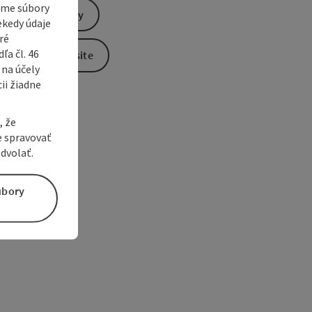
vame súbory
Send inquiry
ekedy údaje
ré
a čl. 46
To the website
 na účely
ii žiadne
, že
e spravovať
dvolať.
úbory