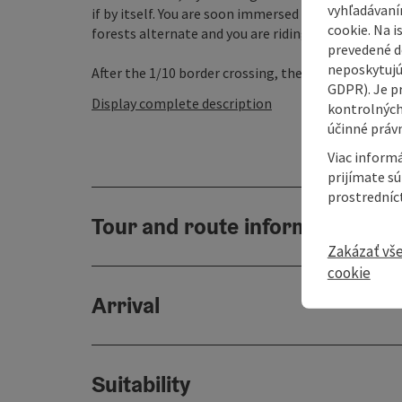
vyhľadávaní
if by itself. You are soon immersed in the tranquil
cookie. Na 
forests alternate and you are riding on over 50% of
prevedené do
neposkytujú
After the 1/10 border crossing, the ...
GDPR). Je p
Display complete description
kontrolných
účinné právn
Viac informá
prijímate s
prostredníc
Tour and route information
Zakázať vš
cookie
Arrival
Suitability