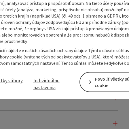
m), analyzovať prístup a prispôsobiť obsah. Na tieto účely použí
lity of the national park, where dense mixed and coniferous
isté účely (analýza, marketing, prispôsobenie obsahu) môžu byť ni
 the finest gravel paths.
 tretích krajín (napríklad USA) (čl. 49 ods. 1 písmeno a GDPR), kto
 úroveň ochrany údajov zodpovedajúcu EÚ ani príhodné záruky (podľ
reto možné, že orgány v USA získajú prístup k prenášaným údajom
 alebo monitorovacích opatrení a že proti tomu nebudú k dispozíc
e prostriedky.
cií nájdete v našich zásadách ochrany údajov. Týmto dávate súhlas
úbory cookie (vrátane tých od poskytovateľov z USA), ktoré môžet
tvom samostatných nastavení. Tento súhlas môžete kedykoľvek o
Povoliť všetky s
etky súbory
Individuálne
cookie
nastavenia