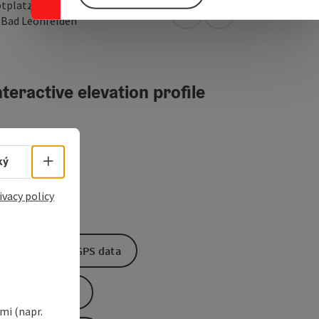
tplatz 19
open in Google Maps
Open in Apple Map
0
Bad Leonfelden
teractive elevation profile
Select language - Open menu
ký
ivacy policy
Download GPS data
Create PDF
i (napr.