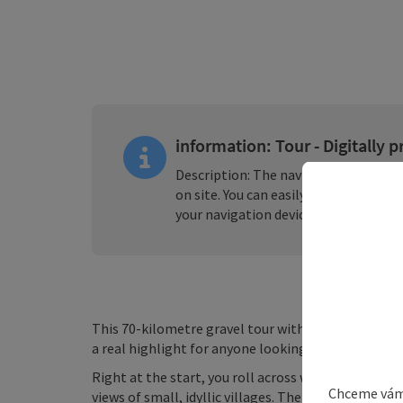
information: Tour - Digitally 
Description: The navigation for this t
on site. You can easily download the
G
your navigation device or smartphon
This 70-kilometre gravel tour with an elevation ga
a real highlight for anyone looking for a gentle ad
Right at the start, you roll across wide meadows a
Chceme vám
views of small, idyllic villages. The climbs are mo