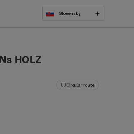
Select languag
Slovenský
INNs HOLZ
Circular route
pyright