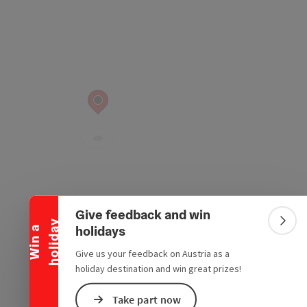
Collapse banner
Give feedback and win
y
Colla
holidays
W
i
n
a
h
o
l
i
d
a
Give us your feedback on Austria as a
holiday destination and win great prizes!
Take part now