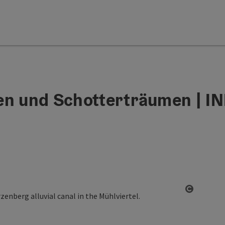
en und Schotterträumen | 
Open co