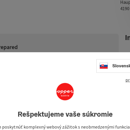
Haup
419
In
prepared
our is only available digitally. There is no signposting
PS file
from this website and use it conveniently on
Slovens
e.
pr
in of around 1000 meters is a
Rešpektujeme vaše súkromie
venture.
nd fields on the Austrian side - with wonderful panoramic
 poskytnúť komplexný webový zážitok s neobmedzenými funkciam
derate, the paths are well-maintained and the gravel runs as