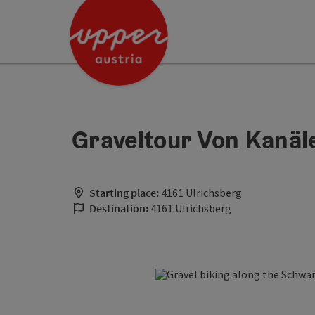
Accesskey
Accesskey
[0]
[2]
Graveltour Von Kanäl
Starting place:
4161 Ulrichsberg
Destination:
4161 Ulrichsberg