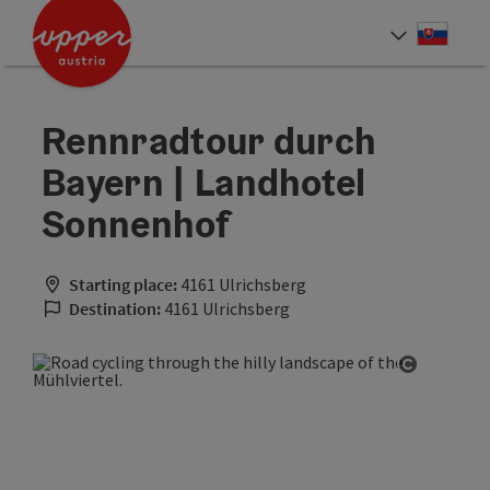
Accesskey
Accesskey
[0]
[2]
Slove
Select
Rennradtour durch
Bayern | Landhotel
Sonnenhof
Starting place:
4161 Ulrichsberg
Destination:
4161 Ulrichsberg
Open cop