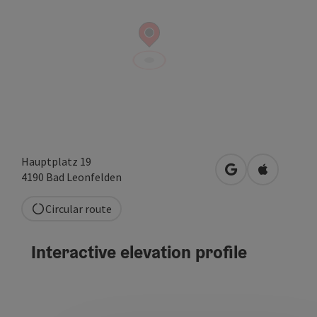
Hauptplatz 19
open in Google
Open in A
4190
Bad Leonfelden
Circular route
Interactive elevation profile