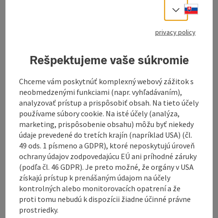
Slove
Select
information: Tour - Digitally
prepared
privacy policy
Description: The navigation for this tour is
Rešpektujeme vaše súkromie
only available digitally. There is no
signposting on site. You can easily download
Chceme vám poskytnúť komplexný webový zážitok s
the
GPS file
from this website and use it
neobmedzenými funkciami (napr. vyhľadávaním),
conveniently on your navigation device or
analyzovať prístup a prispôsobiť obsah. Na tieto účely
smartphone.
používame súbory cookie. Na isté účely (analýza,
marketing, prispôsobenie obsahu) môžu byť niekedy
údaje prevedené do tretích krajín (napríklad USA) (čl.
49 ods. 1 písmeno a GDPR), ktoré neposkytujú úroveň
ochrany údajov zodpovedajúcu EÚ ani príhodné záruky
Cross-border road bike tour from Schöneben to
(podľa čl. 46 GDPR). Je preto možné, že orgány v USA
Bavaria.
získajú prístup k prenášaným údajom na účely
kontrolných alebo monitorovacích opatrení a že
This varied circular tour starts and ends in Ulrichsberg
proti tomu nebudú k dispozícii žiadne účinné právne
and leads through the hilly Mühlviertel and the
prostriedky.
neighboring Bavarian border region. Via Klaffer am