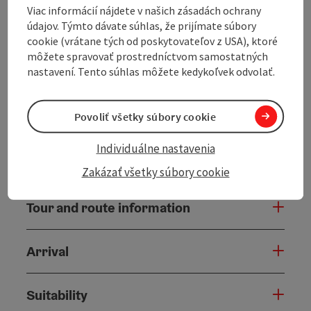
Hochficht and Breitenberg, the route runs through
Viac informácií nájdete v našich zásadách ochrany
quiet villages and over panoramic climbs. After the
údajov. Týmto dávate súhlas, že prijímate súbory
descent towards Untergriesbach, the route returns to
cookie (vrátane tých od poskytovateľov z USA), ktoré
Austria via Neustift and Oberkappel. Further
môžete spravovať prostredníctvom samostatných
highlights are Putzleinsdorf, Sarleinsbach and
nastavení. Tento súhlas môžete kedykoľvek odvolať.
Rohrbach-Berg, before the route leads back to
Ulrichsberg via Aigen-Schlägl on side roads. The tour
offers a delightful mix of scenic variety, moderate to
Povoliť všetky súbory cookie
challenging climbs and roads with little traffic.
Individuálne nastavenia
Zakázať všetky súbory cookie
Tour and route information
Arrival
Suitability