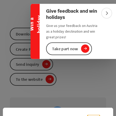
Collapse banner
Give feedback and win
Colla
holidays
y
W
i
n
a
h
o
l
i
d
a
Give us your feedback on Austria
as a holiday destination and win
Download GPS data
great prizes!
Take part now
Create PDF
Send inquiry
To the website