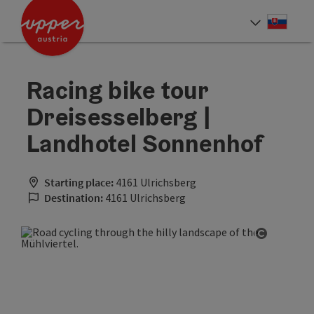
Accesskey
Accesskey
[0]
[2]
Slove
Select
Racing bike tour
Dreisesselberg |
Landhotel Sonnenhof
Starting place:
4161 Ulrichsberg
Destination:
4161 Ulrichsberg
Open cop