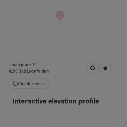
Hauptplatz 19
open in Google
Open in A
4190
Bad Leonfelden
Circular route
Interactive elevation profile