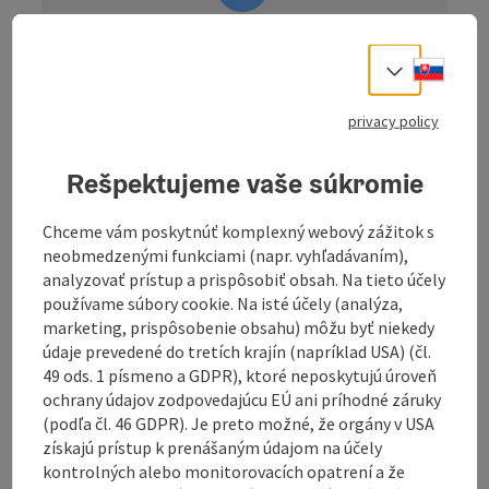
information: Tour - Digitally
Slove
Select
prepared
Description: The navigation for this tour is
privacy policy
only available digitally. There is no
signposting on site. You can easily download
Rešpektujeme vaše súkromie
the
GPS file
from this website and use it
conveniently on your navigation device or
smartphone.
Chceme vám poskytnúť komplexný webový zážitok s
neobmedzenými funkciami (napr. vyhľadávaním),
analyzovať prístup a prispôsobiť obsah. Na tieto účely
používame súbory cookie. Na isté účely (analýza,
marketing, prispôsobenie obsahu) môžu byť niekedy
údaje prevedené do tretích krajín (napríklad USA) (čl.
Demanding circular tour from Ulrichsberg through
49 ods. 1 písmeno a GDPR), ktoré neposkytujú úroveň
the Mühlviertel and the Bavarian Forest with
ochrany údajov zodpovedajúcu EÚ ani príhodné záruky
picturesque villages, varied climbs and magnificent
(podľa čl. 46 GDPR). Je preto možné, že orgány v USA
views.
získajú prístup k prenášaným údajom na účely
kontrolných alebo monitorovacích opatrení a že
This long circular tour starts in Ulrichsberg and leads