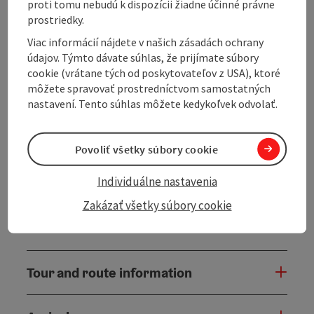
proti tomu nebudú k dispozícii žiadne účinné právne
through the hilly Mühlviertel and the Bavarian Forest.
prostriedky.
Via Salnau, Klaffer am Hochficht and Schwarzenberg,
the route climbs steadily uphill to the border with
Viac informácií nájdete v našich zásadách ochrany
Bavaria. The route continues through Klafferstraß,
údajov. Týmto dávate súhlas, že prijímate súbory
Neureichenau and Altreichenau, past Frauenberg and
cookie (vrátane tých od poskytovateľov z USA), ktoré
up to the Dreisesselberg. The route then leads
môžete spravovať prostredníctvom samostatných
downhill via Haidmühle, Bischofsreut and Philippsreut
nastavení. Tento súhlas môžete kedykoľvek odvolať.
through picturesque forest landscapes. You reach
Jandelsbrunn via Annathal, Heldengut, Sonndorf,
Hinterschmiding and Grainet. The final stage leads
Povoliť všetky súbory cookie
back ...
Individuálne nastavenia
Display complete description
Zakázať všetky súbory cookie
Tour and route information