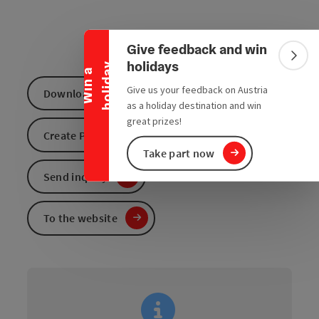
Collapse banner
Give feedback and win
Colla
holidays
y
W
i
n
a
h
o
l
i
d
a
Give us your feedback on Austria
Download GPS data
as a holiday destination and win
great prizes!
Create PDF
Take part now
Send inquiry
To the website