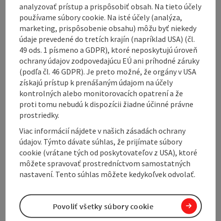
completely avoided.
analyzovať prístup a prispôsobiť obsah. Na tieto účely
používame súbory cookie. Na isté účely (analýza,
Passing the Dreisesselberg, the route crosses the
marketing, prispôsobenie obsahu) môžu byť niekedy
border into the Czech Republic at Haidmühle. This is
údaje prevedené do tretích krajín (napríklad USA) (čl.
where the most beautiful part of the tour begins:
49 ods. 1 písmeno a GDPR), ktoré neposkytujú úroveň
endless gravel sections, quiet forests and the historic
ochrany údajov zodpovedajúcu EÚ ani príhodné záruky
Schwarzenberg alluvial canal, which you follow for a
(podľa čl. 46 GDPR). Je preto možné, že orgány v USA
while until you reach the Vltava reservoir. The return
získajú prístup k prenášaným údajom na účely
journey takes you across the green border back to
kontrolných alebo monitorovacích opatrení a že
Ulrichsberg.
proti tomu nebudú k dispozícii žiadne účinné právne
The route is technically easy, but physically
prostriedky.
demanding due to its length and undulating ...
Viac informácií nájdete v našich zásadách ochrany
údajov. Týmto dávate súhlas, že prijímate súbory
Display complete description
cookie (vrátane tých od poskytovateľov z USA), ktoré
môžete spravovať prostredníctvom samostatných
nastavení. Tento súhlas môžete kedykoľvek odvolať.
Tour and route information
Povoliť všetky súbory cookie