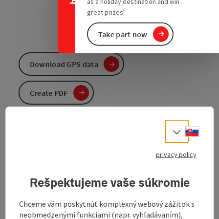
as a holiday destination and win
great prizes!
Take part now
Download GPS data
Create PDF
Send inquiry
Slove
Select
To the website
privacy policy
Rešpektujeme vaše súkromie
With a gravel section of over 40%, the route mainly
leads along small forest paths, forest roads and well-
Chceme vám poskytnúť komplexný webový zážitok s
maintained cycle paths - classic roads are almost
neobmedzenými funkciami (napr. vyhľadávaním),