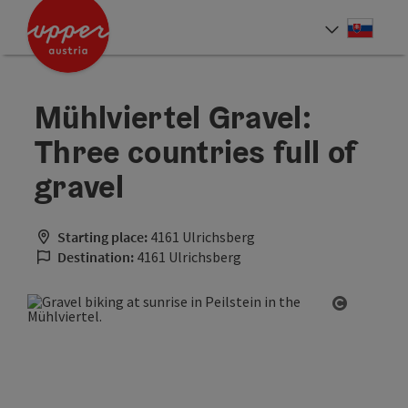
Accesskey
Accesskey
[0]
[2]
Slove
Select
Mühlviertel Gravel:
Three countries full of
gravel
Starting place:
4161 Ulrichsberg
Destination:
4161 Ulrichsberg
Open cop