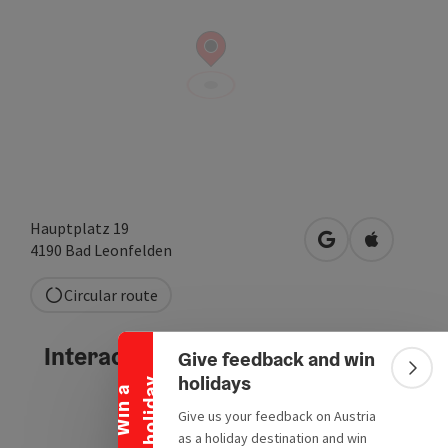
Hauptplatz 19
open in Google
Open in A
4190
Bad Leonfelden
Collapse banner
Circular route
Interactive elevation profile
Give feedback and win
Colla
holidays
y
W
i
n
a
h
o
l
i
d
a
Give us your feedback on Austria
as a holiday destination and win