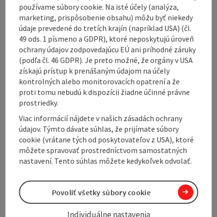
breathtaking nature.
používame súbory cookie. Na isté účely (analýza,
marketing, prispôsobenie obsahu) môžu byť niekedy
This 70-kilometre gravel tour with around 1000
údaje prevedené do tretích krajín (napríklad USA) (čl.
meters of elevation gain is a real highlight for anyone
49 ods. 1 písmeno a GDPR), ktoré neposkytujú úroveň
looking for a gentle adventure. Right at the start, you
ochrany údajov zodpovedajúcu EÚ ani príhodné záruky
roll across wide meadows and fields in the upper
(podľa čl. 46 GDPR). Je preto možné, že orgány v USA
Mühlviertel region - with wonderful panoramic views
získajú prístup k prenášaným údajom na účely
of small, idyllic villages. The climbs are moderate, the
kontrolných alebo monitorovacích opatrení a že
paths are well-maintained and the gravel runs as if by
proti tomu nebudú k dispozícii žiadne účinné právne
itself. You will soon be immersed in the tranquillity of
prostriedky.
...
Viac informácií nájdete v našich zásadách ochrany
Display complete description
údajov. Týmto dávate súhlas, že prijímate súbory
cookie (vrátane tých od poskytovateľov z USA), ktoré
môžete spravovať prostredníctvom samostatných
nastavení. Tento súhlas môžete kedykoľvek odvolať.
Tour and route information
Povoliť všetky súbory cookie
Arrival
Individuálne nastavenia