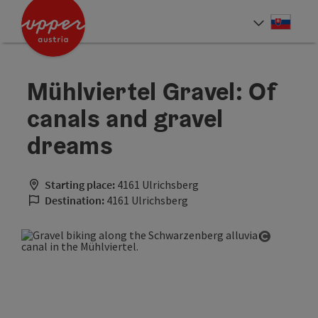
Accesskey
Accesskey
[0]
[2]
Slove
Select
Mühlviertel Gravel: Of
canals and gravel
dreams
Starting place:
4161 Ulrichsberg
Destination:
4161 Ulrichsberg
Open cop