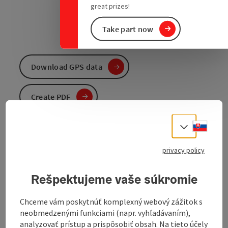
great prizes!
Take part now
Download GPS data
Create PDF
Slove
Send inquiry
Select
privacy policy
To the website
Rešpektujeme vaše súkromie
This 70-km cross-border gravel tour leads from the
Chceme vám poskytnúť komplexný webový zážitok s
upper Mühlviertel into the Šumava National Park in
neobmedzenými funkciami (napr. vyhľadávaním),
the Czech Republic and combines gentle climbs with
analyzovať prístup a prispôsobiť obsah. Na tieto účely