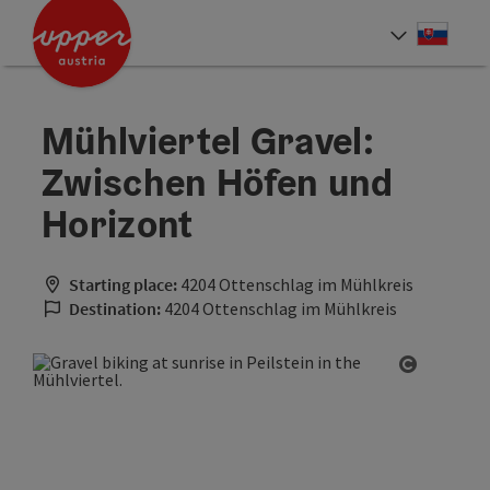
Accesskey
Accesskey
[0]
[2]
Slove
Select
Mühlviertel Gravel:
Zwischen Höfen und
Horizont
Starting place:
4204 Ottenschlag im Mühlkreis
Destination:
4204 Ottenschlag im Mühlkreis
Open cop