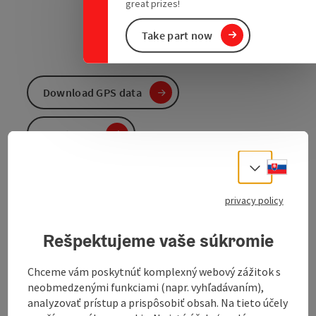
great prizes!
Take part now
Download GPS data
Create PDF
Slove
Select
Send inquiry
privacy policy
To the website
Rešpektujeme vaše súkromie
Chceme vám poskytnúť komplexný webový zážitok s
This varied gravel tour combines asphalt, gravel and
neobmedzenými funkciami (napr. vyhľadávaním),
natural paths to create a flowing rhythm that is
analyzovať prístup a prispôsobiť obsah. Na tieto účely
rewarded with short technical climbs, wide views and a