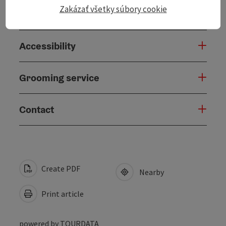
Zakázať všetky súbory cookie
Suitability
Accessibility
Grooming service
Contact
Create PDF
Nearby
Print article
powered by
TOURDATA