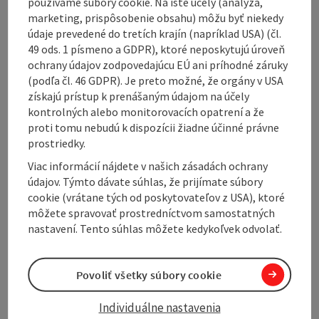
používame súbory cookie. Na isté účely (analýza,
constant panorama of the Alps.
marketing, prispôsobenie obsahu) môžu byť niekedy
This gravel tour is exactly what you would expect from
údaje prevedené do tretích krajín (napríklad USA) (čl.
a successful tour. Sometimes you roll over asphalt,
49 ods. 1 písmeno a GDPR), ktoré neposkytujú úroveň
sometimes over firm gravel or natural forest floor.
ochrany údajov zodpovedajúcu EÚ ani príhodné záruky
Some of the meadow paths are well worn, others are a
(podľa čl. 46 GDPR). Je preto možné, že orgány v USA
little more challenging, which gives the tour an
získajú prístup k prenášaným údajom na účely
appealing rhythm. Some of the technical climbs are
kontrolných alebo monitorovacích opatrení a že
short and demanding, but are immediately rewarded
proti tomu nebudú k dispozícii žiadne účinné právne
with sweeping views over beautiful farms and ...
prostriedky.
Display complete description
Viac informácií nájdete v našich zásadách ochrany
údajov. Týmto dávate súhlas, že prijímate súbory
cookie (vrátane tých od poskytovateľov z USA), ktoré
môžete spravovať prostredníctvom samostatných
nastavení. Tento súhlas môžete kedykoľvek odvolať.
Tour and route information
Povoliť všetky súbory cookie
Arrival
Individuálne nastavenia