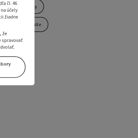
a čl. 46
Send inquiry
 na účely
ii žiadne
To the website
, že
e spravovať
dvolať.
úbory