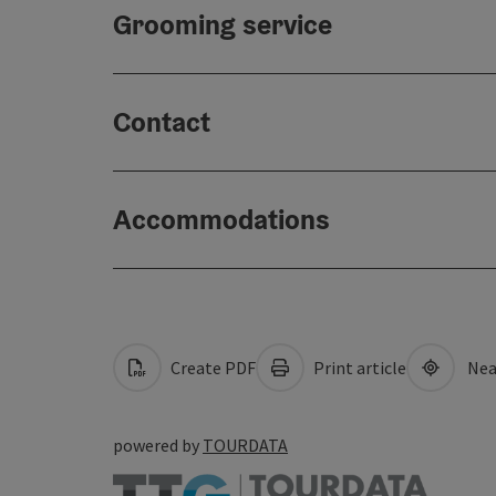
Grooming service
Contact
Accommodations
Create PDF
Print article
Nea
powered by
TOURDATA