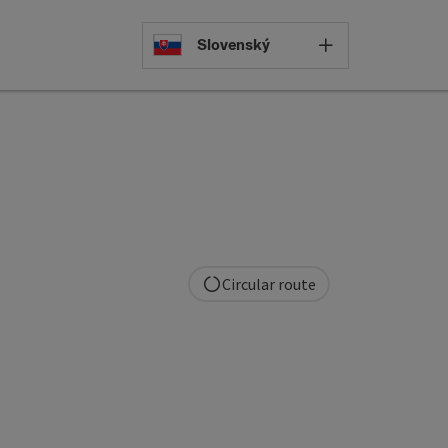
Select languag
Slovenský
Circular route
pyright