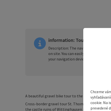
information: Tour - Digitally 
Description: The navigation for this t
on site. You can easily download the
G
your navigation device or smartphon
Chceme vám
A beautiful gravel bike tour to the castle ruins of
vyhľadávaní
cookie. Na 
Cross-border gravel tour St. Thomas round with 50
prevedené do
the castle ruins of Wittinghausen in the Czech Rep