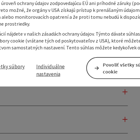
 úroveň ochrany údajov zodpovedajúcu EÚ ani príhodné záruky (podľ
reto možné, že orgány v USA získajú prístup k prenášaným údajom
 alebo monitorovacích opatrení a že proti tomu nebudú k dispozíc
e prostriedky.
cií nájdete v našich zásadách ochrany údajov. Týmto dávate súhlas
úbory cookie (vrátane tých od poskytovateľov z USA), ktoré môžet
tvom samostatných nastavení. Tento súhlas môžete kedykoľvek o
Povoliť všetky s
etky súbory
Individuálne
cookie
nastavenia