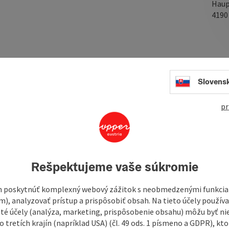
Haup
419
In
Slovens
prepared
our is only available digitally. There is no signposting
pr
PS file
from this website and use it conveniently on
e.
Rešpektujeme vaše súkromie
 poskytnúť komplexný webový zážitok s neobmedzenými funkciam
 Wittinghausen in the Czech Republic.
m), analyzovať prístup a prispôsobiť obsah. Na tieto účely použí
isté účely (analýza, marketing, prispôsobenie obsahu) môžu byť ni
 km along the Schwarzenberg alluvial canal and to
 tretích krajín (napríklad USA) (čl. 49 ods. 1 písmeno a GDPR), kto
ublic.