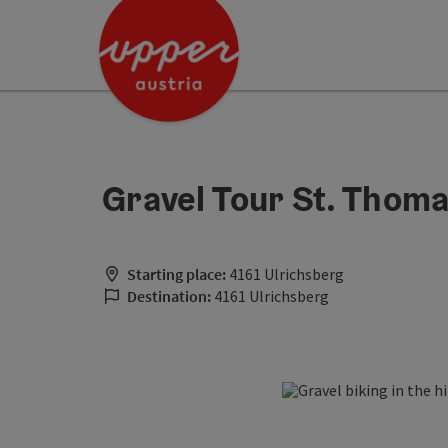
Accesskey
Accesskey
[0]
[2]
Gravel Tour St. Thom
Starting place:
4161 Ulrichsberg
Destination:
4161 Ulrichsberg