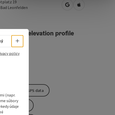
tplatz 19
open in Google Maps
Open in Apple Map
0
Bad Leonfelden
teractive elevation profile
Select language - Open menu
ký
ivacy policy
Download GPS data
i (napr.
vame súbory
Create PDF
ekedy údaje
ré