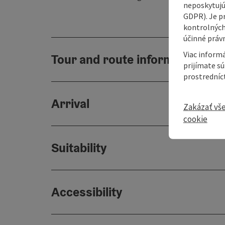
neposkytujú
GDPR). Je p
kontrolných
účinné právn
Viac informá
Tour and route information
prijímate s
prostredníc
Arrival
Zakázať vš
cookie
Suitability
Accessibility