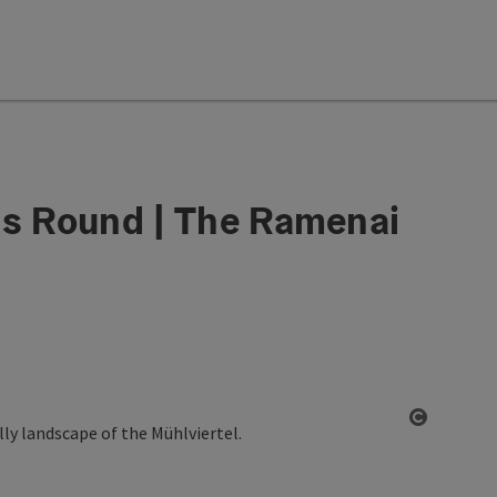
as Round | The Ramenai
Open co