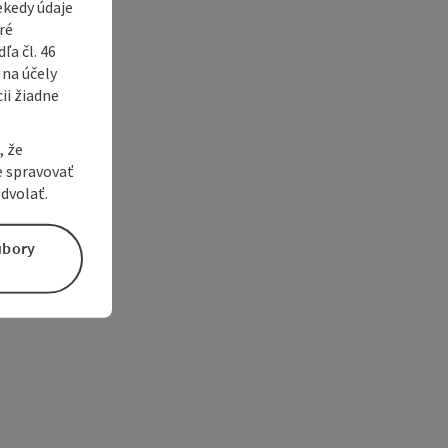
ekedy údaje
ré
a čl. 46
 na účely
ii žiadne
, že
e spravovať
dvolať.
úbory