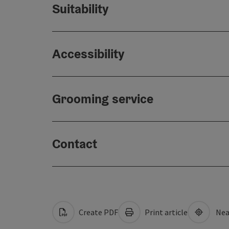
Suitability
Accessibility
Grooming service
Contact
Create PDF
Print article
Nea