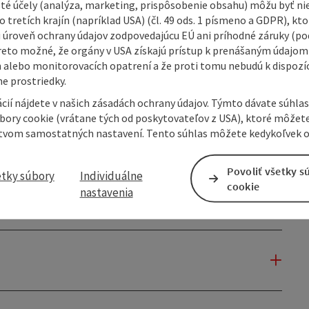
isté účely (analýza, marketing, prispôsobenie obsahu) môžu byť ni
 tretích krajín (napríklad USA) (čl. 49 ods. 1 písmeno a GDPR), kto
 úroveň ochrany údajov zodpovedajúcu EÚ ani príhodné záruky (podľ
reto možné, že orgány v USA získajú prístup k prenášaným údajom
 alebo monitorovacích opatrení a že proti tomu nebudú k dispozíc
e prostriedky.
cií nájdete v našich zásadách ochrany údajov. Týmto dávate súhlas
úbory cookie (vrátane tých od poskytovateľov z USA), ktoré môžet
tvom samostatných nastavení. Tento súhlas môžete kedykoľvek o
Povoliť všetky s
etky súbory
Individuálne
cookie
nastavenia