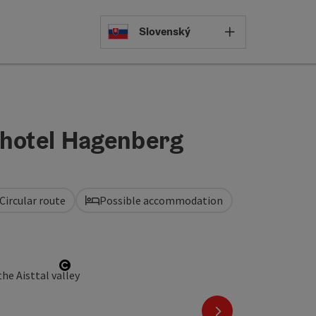
Select languag
Slovenský
khotel Hagenberg
Circular route
Possible accommodation
Open copyright
next slide