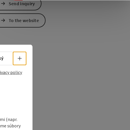
Send inquiry
e Maps
 Apple Maps
To the website
Select language - Open menu
ký
ivacy policy
i (napr.
vame súbory