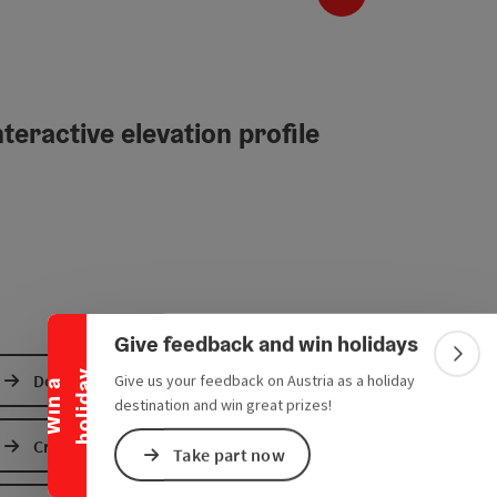
teractive elevation profile
Collapse banner
Give feedback and win holidays
Colla
y
Download GPS data
Give us your feedback on Austria as a holiday
W
i
n
a
h
o
l
i
d
a
destination and win great prizes!
Create PDF
Take part now