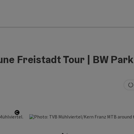
e Freistadt Tour | BW Par
Open copyright