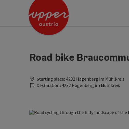
Accesskey
Accesskey
[0]
[2]
Road bike Braucommun
Starting place:
4232 Hagenberg im Mühlkreis
Destination:
4232 Hagenberg im Mühlkreis