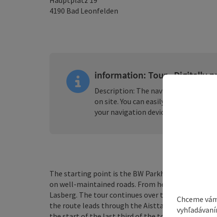
Hauptplatz 19
4190
Bad Leonfelden
information: Tour - Digitally 
Description: The navigation for this t
on site. You can easily download the 
your navigation device or smartphon
The starting point is the BW Parkhotel Hagenberg 
on well-maintained roads. From here, you follow the
Lasberg. The tour continues over two challenging c
Chceme vám
the route leads through the Aisttal valley to the r
vyhľadávaní
the start of the last third of the tour, there is a l