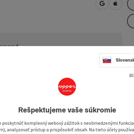
open in Googl
Open in
prepared
our is only available digitally. There is no signposting
Slovens
GPS file from this website and use it conveniently on
e.
pr
in the direction of the medieval brewing town of Freistadt
Rešpektujeme vaše súkromie
 trail of the first stage of the 2019 Tour of Austria to
limbs to St. Leonhard near Freistadt. After a long descent,
 poskytnúť komplexný webový zážitok s neobmedzenými funkciam
uins of Reichenstein Castle, mostly with a slight gradient. At
m), analyzovať prístup a prispôsobiť obsah. Na tieto účely použí
ong climb to conquer. Afterwards, you cycle back to the