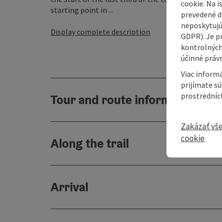
cookie. Na 
starting point in ...
prevedené do
neposkytujú
Display complete description
GDPR). Je p
kontrolných
účinné právn
Viac informá
prijímate s
prostredníc
Tour and route information
Zakázať vš
cookie
Along the trail
Arrival