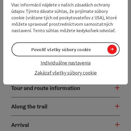
Viac informácií nájdete v našich zásadách ochrany
where you can admire the church and the
údajov. Týmto dávate súhlas, že prijímate súbory
"Luftg'selchte Pfarrer". The Aisttal valley is reached
cookie (vrátane tých od poskytovateľov z USA), ktoré
via several short climbs and descents. Pass the ruins of
môžete spravovať prostredníctvom samostatných
Reichenstein Castle and continue to the penultimate
nastavení. Tento súhlas môžete kedykoľvek odvolať.
ascent to St. Leonhard near Freistadt. From here,
around 16.5 kilometers and 460 vertical meters ...
Povoliť všetky súbory cookie
Display complete description
Individuálne nastavenia
Zakázať všetky súbory cookie
Tour and route information
Along the trail
Arrival