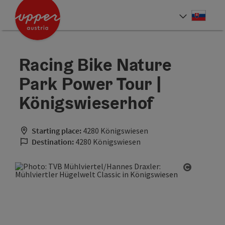
Accesskey
Accesskey
[0]
[2]
Slove
Select
Racing Bike Nature
Park Power Tour |
Königswieserhof
Starting place:
4280 Königswiesen
Destination:
4280 Königswiesen
Open cop