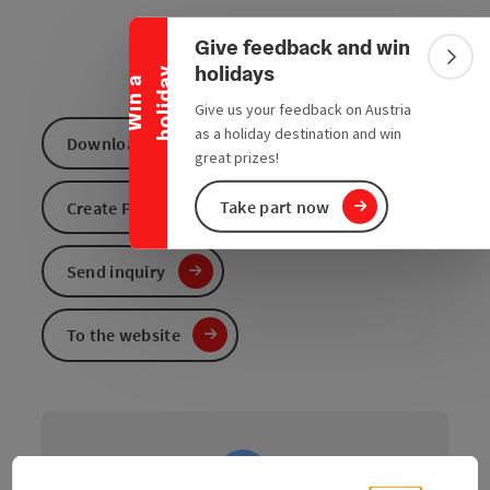
Collapse banner
Give feedback and win
Colla
holidays
y
W
i
n
a
h
o
l
i
d
a
Give us your feedback on Austria
as a holiday destination and win
Download GPS data
great prizes!
Take part now
Create PDF
Send inquiry
To the website