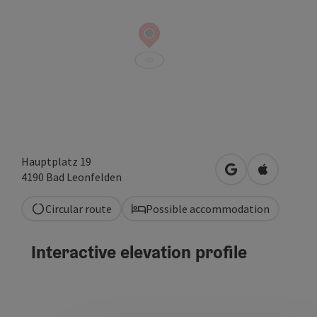
Hauptplatz 19
open in Google
Open in A
4190
Bad Leonfelden
Circular route
Possible accommodation
Interactive elevation profile