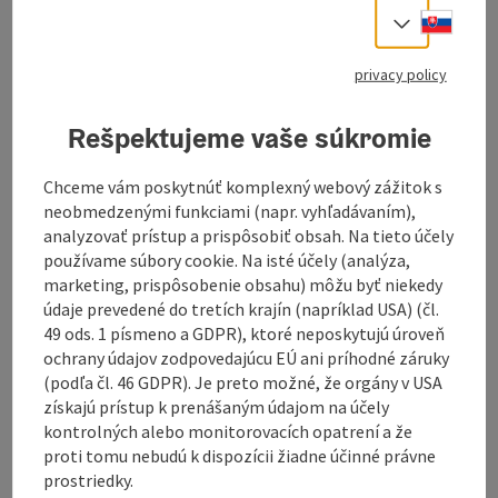
Slove
Select
information: Tour - Digitally
prepared
privacy policy
Description: The navigation for this tour is
Rešpektujeme vaše súkromie
only available digitally. There is no
signposting on site. You can easily download
the GPS file from this website and use it
Chceme vám poskytnúť komplexný webový zážitok s
conveniently on your navigation device or
neobmedzenými funkciami (napr. vyhľadávaním),
smartphone.
analyzovať prístup a prispôsobiť obsah. Na tieto účely
používame súbory cookie. Na isté účely (analýza,
marketing, prispôsobenie obsahu) môžu byť niekedy
údaje prevedené do tretích krajín (napríklad USA) (čl.
49 ods. 1 písmeno a GDPR), ktoré neposkytujú úroveň
ochrany údajov zodpovedajúcu EÚ ani príhodné záruky
This tour starts at the Königswieserhof in
(podľa čl. 46 GDPR). Je preto možné, že orgány v USA
Königswiesen. From here, you ride over an undulating
získajú prístup k prenášaným údajom na účely
profile past the Tanner Moor to Haid. Before you
kontrolných alebo monitorovacích opatrení a že
reach the unique Naarntal valley, you have to tackle a
proti tomu nebudú k dispozícii žiadne účinné právne
fast descent and a short climb. The route continues
prostriedky.
with a steep climb to St. Thomas am Blasenstein,