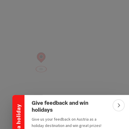
Collapse banner
Give feedback and win
Win a holiday
Colla
holidays
Give us your feedback on Austria as a
holiday destination and win great prizes!