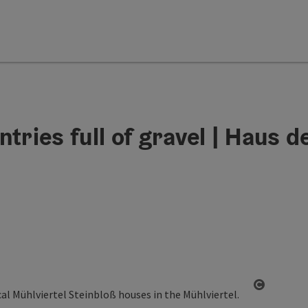
tries full of gravel | Haus d
Open co