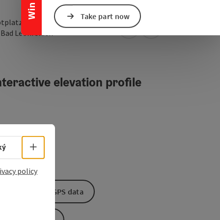
Take part now
tplatz 19
open in Google Maps
Open in Apple Map
0
Bad Leonfelden
teractive elevation profile
Select language - Open menu
ký
ivacy policy
Download GPS data