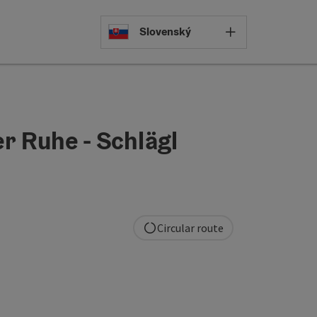
Select languag
Slovenský
er Ruhe - Schlägl
Circular route
pyright