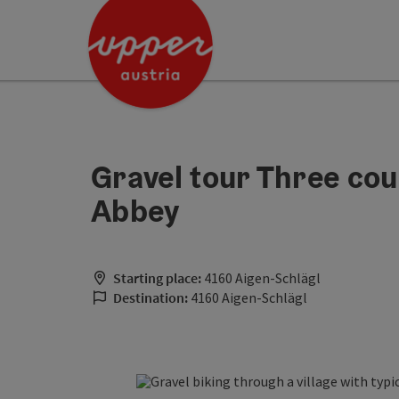
Accesskey
Accesskey
[0]
[2]
Gravel tour Three coun
Abbey
Starting place:
4160 Aigen-Schlägl
Destination:
4160 Aigen-Schlägl