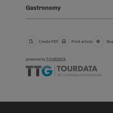
Gastronomy
Create PDF
Print article
Nea
powered by
TOURDATA