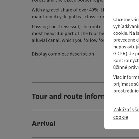
With a gravel share of over 40%, the route mainly 
maintained cycle paths - classic roads are almost 
Chceme vám
vyhľadávaní
Passing the Dreisessel, the route crosses the bord
cookie. Na 
most beautiful part of the tour begins: endless gr
prevedené do
alluvial canal, which you follow for a while until you
neposkytujú
GDPR). Je p
Display complete description
kontrolných
účinné právn
Viac informá
prijímate s
prostredníc
Tour and route information
Zakázať vš
cookie
Arrival