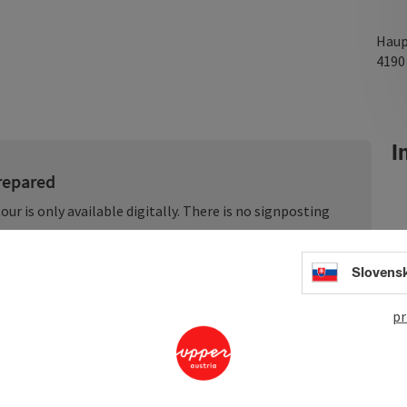
Haup
419
In
prepared
our is only available digitally. There is no signposting
rom this website and use it conveniently on your
Slovens
pr
 and impressively combines the Mühlviertel, the Bavarian
nuine three-country experience.