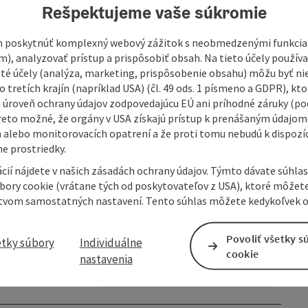
Rešpektujeme vaše súkromie
leads along small forest paths, forest roads and well-
completely avoided.
 poskytnúť komplexný webový zážitok s neobmedzenými funkciam
m), analyzovať prístup a prispôsobiť obsah. Na tieto účely použí
er into the Czech Republic at Haidmühle. This is where the
isté účely (analýza, marketing, prispôsobenie obsahu) môžu byť ni
avel sections, quiet forests and the historic Schwarzenberg
 tretích krajín (napríklad USA) (čl. 49 ods. 1 písmeno a GDPR), kto
 reach ...
 úroveň ochrany údajov zodpovedajúcu EÚ ani príhodné záruky (podľ
reto možné, že orgány v USA získajú prístup k prenášaným údajom
 alebo monitorovacích opatrení a že proti tomu nebudú k dispozíc
e prostriedky.
cií nájdete v našich zásadách ochrany údajov. Týmto dávate súhlas
úbory cookie (vrátane tých od poskytovateľov z USA), ktoré môžet
tvom samostatných nastavení. Tento súhlas môžete kedykoľvek o
Povoliť všetky s
etky súbory
Individuálne
cookie
nastavenia