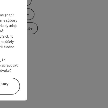
Create PDF
Send inquiry
i (napr.
vame súbory
ekedy údaje
To the website
ré
a čl. 46
 na účely
ii žiadne
, že
e spravovať
dvolať.
úbory