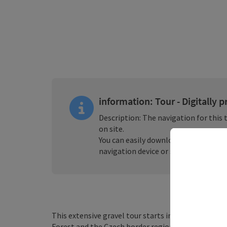
information: Tour - Digitally 
Description: The navigation for this t
on site.
You can easily download the
GPS file
f
navigation device or smartphone.
This extensive gravel tour starts in Aigen-Schlägl
Forest and the Czech border region to create a ge