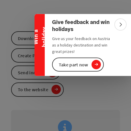
Collapse banner
Give feedback and win
Colla
holidays
y
W
i
n
a
h
o
l
i
d
a
Download GPS data
Give us your feedback on Austria
as a holiday destination and win
great prizes!
Create PDF
Take part now
Send inquiry
To the website