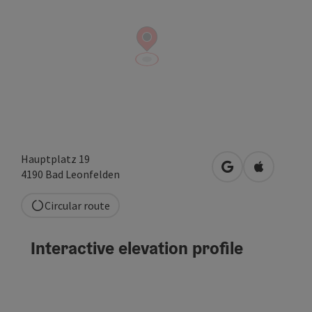
Hauptplatz 19
open in Google
Open in A
4190
Bad Leonfelden
Circular route
Interactive elevation profile