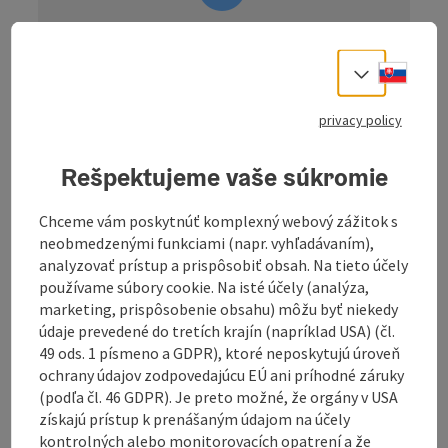
information: Tour - Digitally
prepared
Slove
Select
Description: The navigation for this tour is
privacy policy
only available digitally. There is no
signposting on site. You can easily download
the
GPS file
from this website and use it
Rešpektujeme vaše súkromie
conveniently on your navigation device or
smartphone.
Chceme vám poskytnúť komplexný webový zážitok s
neobmedzenými funkciami (napr. vyhľadávaním),
analyzovať prístup a prispôsobiť obsah. Na tieto účely
používame súbory cookie. Na isté účely (analýza,
marketing, prispôsobenie obsahu) môžu byť niekedy
údaje prevedené do tretích krajín (napríklad USA) (čl.
The circular tour from Aigen-Schlägl leads through
49 ods. 1 písmeno a GDPR), ktoré neposkytujú úroveň
the hilly Mühlviertel and neighboring Bavaria, past
ochrany údajov zodpovedajúcu EÚ ani príhodné záruky
quiet villages, panoramic climbs and idyllic landscapes
(podľa čl. 46 GDPR). Je preto možné, že orgány v USA
back to the starting point.
získajú prístup k prenášaným údajom na účely
This varied circular tour starts and ends in Aigen-
kontrolných alebo monitorovacích opatrení a že