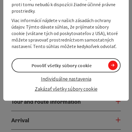
Schlägl and leads through the hilly Mühlviertel and
proti tomu nebudú k dispozícii žiadne účinné právne
the neighboring Bavarian region. Via Klaffer am
prostriedky.
Hochficht and Breitenberg, the route runs through
Viac informácií nájdete v našich zásadách ochrany
quiet villages and over panoramic climbs. After the
údajov. Týmto dávate súhlas, že prijímate súbory
descent towards Untergriesbach, the route returns to
cookie (vrátane tých od poskytovateľov z USA), ktoré
Austria via Neustift and Oberkappel. Further
môžete spravovať prostredníctvom samostatných
highlights are Putzleinsdorf, Sarleinsbach and
nastavení. Tento súhlas môžete kedykoľvek odvolať.
Rohrbach-Berg, before the route leads back to Aigen-
Schlägl via side roads. The tour offers a delightful ...
Display complete description
Povoliť všetky súbory cookie
Individuálne nastavenia
Zakázať všetky súbory cookie
Tour and route information
Arrival