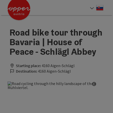
Accesskey
Accesskey
[0]
[2]
Slove
Select
Road bike tour through
Bavaria | House of
Peace - Schlägl Abbey
Starting place:
4160 Aigen-Schlägl
Destination:
4160 Aigen-Schlägl
Open cop