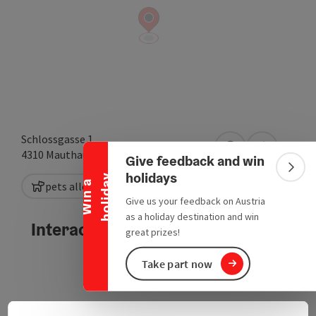
Collapse banner
Schlossgasse 1
open in Google
Open in A
4310
Mauthausen
Give feedback and win
Colla
holidays
y
W
i
n
a
h
o
l
i
d
a
pets allowed
Circular route
Give us your feedback on Austria
as a holiday destination and win
Interactive elevation profile
great prizes!
Take part now