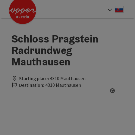
Accesskey
Accesskey
[0]
[2]
Slove
Select
Schloss Pragstein
Radrundweg
Mauthausen
Starting place:
4310 Mauthausen
Destination:
4310 Mauthausen
Open cop