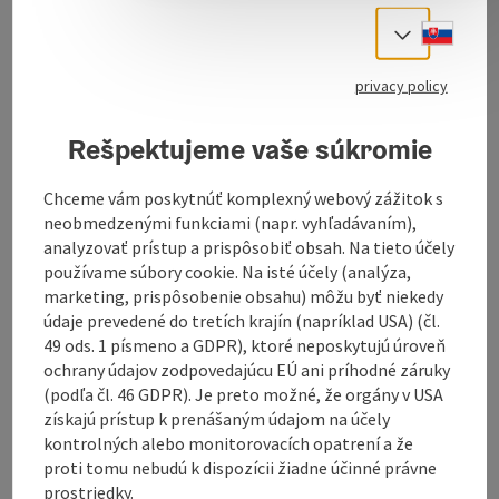
Slove
Select
privacy policy
Download GPS data
Rešpektujeme vaše súkromie
Create PDF
Chceme vám poskytnúť komplexný webový zážitok s
neobmedzenými funkciami (napr. vyhľadávaním),
Send inquiry
analyzovať prístup a prispôsobiť obsah. Na tieto účely
používame súbory cookie. Na isté účely (analýza,
marketing, prispôsobenie obsahu) môžu byť niekedy
To the website
údaje prevedené do tretích krajín (napríklad USA) (čl.
49 ods. 1 písmeno a GDPR), ktoré neposkytujú úroveň
ochrany údajov zodpovedajúcu EÚ ani príhodné záruky
(podľa čl. 46 GDPR). Je preto možné, že orgány v USA
získajú prístup k prenášaným údajom na účely
kontrolných alebo monitorovacích opatrení a že
proti tomu nebudú k dispozícii žiadne účinné právne
prostriedky.
Tour and route information