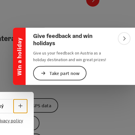
Collapse banner
Give feedback and win
teractive elevation profile
Win a holiday
Colla
holidays
Give us your feedback on Austria as a
holiday destination and win great prizes!
Take part now
Select language - Open menu
Download GPS data
ký
ivacy policy
Create PDF