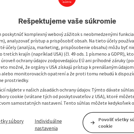
open in Googl
Open in
Rešpektujeme vaše súkromie
 poskytnúť komplexný webový zážitok s neobmedzenými funkciam
m), analyzovať prístup a prispôsobiť obsah. Na tieto účely použí
isté účely (analýza, marketing, prispôsobenie obsahu) môžu byť ni
 tretích krajín (napríklad USA) (čl. 49 ods. 1 písmeno a GDPR), kto
 úroveň ochrany údajov zodpovedajúcu EÚ ani príhodné záruky (podľ
reto možné, že orgány v USA získajú prístup k prenášaným údajom
 alebo monitorovacích opatrení a že proti tomu nebudú k dispozíc
e prostriedky.
cií nájdete v našich zásadách ochrany údajov. Týmto dávate súhlas
úbory cookie (vrátane tých od poskytovateľov z USA), ktoré môžet
tvom samostatných nastavení. Tento súhlas môžete kedykoľvek o
Povoliť všetky s
etky súbory
Individuálne
cookie
nastavenia