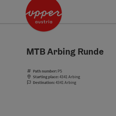
Accesskey
Accesskey
[0]
[2]
MTB Arbing Runde
Path number:
P5
Starting place:
4341 Arbing
Destination:
4341 Arbing