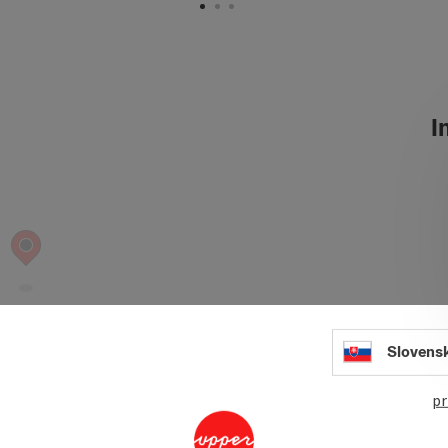
In
Slovens
pr