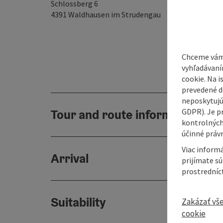
Schlossberg 6
4391
Waldhausen im Strudengau
Chceme vám
vyhľadávaní
cookie. Na 
prevedené do
neposkytujú
GDPR). Je p
Tour and route information
kontrolných
účinné právn
Viac informá
Arrival
prijímate s
prostredníc
Suitability
Zakázať vš
cookie