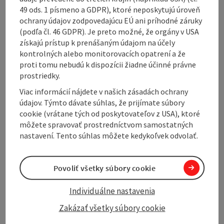
directly to the Inselsbacheralm. Here you have a
49 ods. 1 písmeno a GDPR), ktoré neposkytujú úroveň
wonderful view of the Haller Mauern and the
ochrany údajov zodpovedajúcu EÚ ani príhodné záruky
Sengsengebirge mountains. The hut is not staffed, so
(podľa čl. 46 GDPR). Je preto možné, že orgány v USA
it is advisable to take a snack and something to drink
získajú prístup k prenášaným údajom na účely
...
kontrolných alebo monitorovacích opatrení a že
Display complete description
proti tomu nebudú k dispozícii žiadne účinné právne
prostriedky.
Viac informácií nájdete v našich zásadách ochrany
údajov. Týmto dávate súhlas, že prijímate súbory
cookie (vrátane tých od poskytovateľov z USA), ktoré
Tour and route information
môžete spravovať prostredníctvom samostatných
nastavení. Tento súhlas môžete kedykoľvek odvolať.
Along the trail
Povoliť všetky súbory cookie
Arrival
Individuálne nastavenia
Zakázať všetky súbory cookie
Suitability