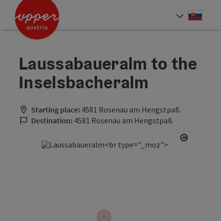
Accesskey
Accesskey
[0]
[2]
Slove
Select
Laussabaueralm to the
Inselsbacheralm
Starting place:
4581 Rosenau am Hengstpaß
Destination:
4581 Rosenau am Hengstpaß
Open cop