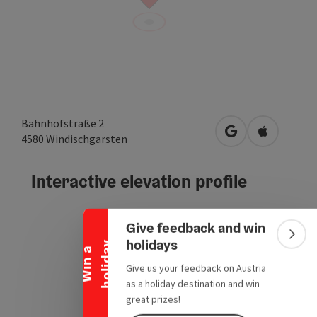
Bahnhofstraße 2
open in Google
Open in A
4580
Windischgarsten
Interactive elevation profile
Collapse banner
Give feedback and win
Colla
holidays
y
W
i
n
a
h
o
l
i
d
a
Give us your feedback on Austria
as a holiday destination and win
great prizes!