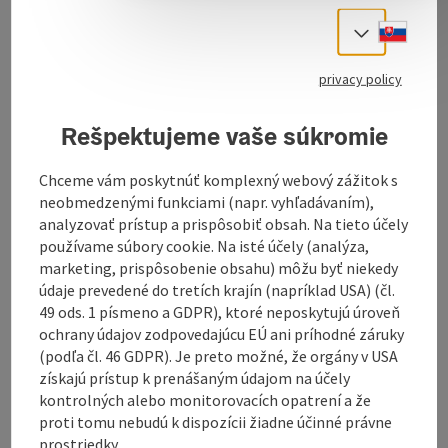
Slove
Select
Create PDF
privacy policy
Send inquiry
Rešpektujeme vaše súkromie
To the website
Chceme vám poskytnúť komplexný webový zážitok s
neobmedzenými funkciami (napr. vyhľadávaním),
analyzovať prístup a prispôsobiť obsah. Na tieto účely
používame súbory cookie. Na isté účely (analýza,
marketing, prispôsobenie obsahu) môžu byť niekedy
údaje prevedené do tretích krajín (napríklad USA) (čl.
49 ods. 1 písmeno a GDPR), ktoré neposkytujú úroveň
Tour and route information
ochrany údajov zodpovedajúcu EÚ ani príhodné záruky
(podľa čl. 46 GDPR). Je preto možné, že orgány v USA
získajú prístup k prenášaným údajom na účely
Arrival
kontrolných alebo monitorovacích opatrení a že
proti tomu nebudú k dispozícii žiadne účinné právne
prostriedky.