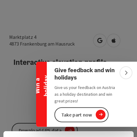
Marktplatz 4
open in Google
Open in A
4873
Frankenburg am Hausruck
Collapse banner
Interactive elevation profile
Give feedback and win
Colla
holidays
y
W
i
n
a
h
o
l
i
d
a
Give us your feedback on Austria
as a holiday destination and win
great prizes!
Take part now
Download GPS data