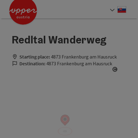
Accesskey
Accesskey
[0]
[2]
Slove
Select
Redltal Wanderweg
Starting place:
4873 Frankenburg am Hausruck
Destination:
4873 Frankenburg am Hausruck
Open cop