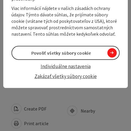
Prices
Viac informácií nájdete v našich zásadách ochrany
údajov. Týmto dávate súhlas, že prijímate súbory
Suitability
cookie (vrátane tých od poskytovateľov z USA), ktoré
môžete spravovať prostredníctvom samostatných
nastavení. Tento súhlas môžete kedykoľvek odvolať.
Accessibility
Povoliť všetky súbory cookie
Grooming service
Individuálne nastavenia
Contact
Zakázať všetky súbory cookie
Create PDF
Nearby
Print article