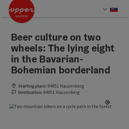
Accesskey
Accesskey
[0]
[2]
Slove
Select
Beer culture on two
wheels: The lying eight
in the Bavarian-
Bohemian borderland
Starting place:
94051 Hauzenberg
Destination:
94051 Hauzenberg
Open cop