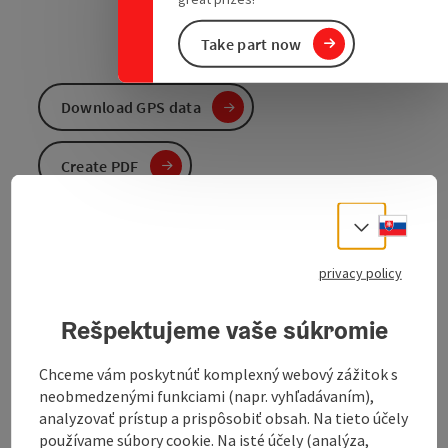
Take part now
Download GPS data
Create PDF
Slove
Send inquiry
Select
privacy policy
To the website
Rešpektujeme vaše súkromie
The tour was developed as part of an Interreg project
Chceme vám poskytnúť komplexný webový zážitok s
between Bavaria and Austria.
neobmedzenými funkciami (napr. vyhľadávaním),
analyzovať prístup a prispôsobiť obsah. Na tieto účely
It starts at
in Hauzenberg, a small
BrauLiebe Hirz
používame súbory cookie. Na isté účely (analýza,