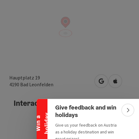
Hauptplatz 19
open in Google
Open in A
4190
Bad Leonfelden
Collapse banner
Interactive elevation profile
Give feedback and win
Colla
holidays
y
W
i
n
a
h
o
l
i
d
a
Give us your feedback on Austria
as a holiday destination and win
great prizes!