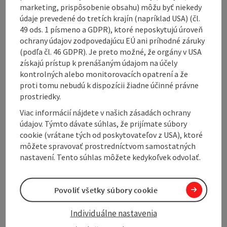
brewery with a museum, restaurant and beautiful
marketing, prispôsobenie obsahu) môžu byť niekedy
views of the hills. Incidentally, this is where the
údaje prevedené do tretích krajín (napríklad USA) (čl.
modern spelt beer was invented - a beer style that is
49 ods. 1 písmeno a GDPR), ktoré neposkytujú úroveň
now known far beyond the region.
ochrany údajov zodpovedajúcu EÚ ani príhodné záruky
(podľa čl. 46 GDPR). Je preto možné, že orgány v USA
The first few kilometers climb in gentle waves. There
získajú prístup k prenášaným údajom na účely
is hardly any traffic, but all the more meadows, forest
kontrolných alebo monitorovacích opatrení a že
islands and a few scattered farms. Then the
proti tomu nebudú k dispozícii žiadne účinné právne
Reischlhof
appears with its year-round heated
prostriedky.
outdoor pool. You will pass by here again later.
Viac informácií nájdete v našich zásadách ochrany
Shortly afterwards, ...
údajov. Týmto dávate súhlas, že prijímate súbory
cookie (vrátane tých od poskytovateľov z USA), ktoré
Display complete description
môžete spravovať prostredníctvom samostatných
nastavení. Tento súhlas môžete kedykoľvek odvolať.
Povoliť všetky súbory cookie
Tour and route information
Individuálne nastavenia