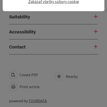
Arrival
Zakázať všetky súbory cookie
Suitability
Accessibility
Contact
Create PDF
Nearby
Print article
powered by
TOURDATA