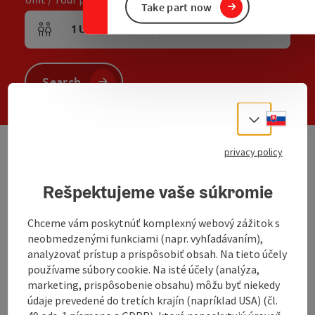
Take part now
1
Unit
,
2
Adults
,
0
Children
Number of units and person fields
Search
Slove
Select
privacy policy
We have not found any search results. Please
adjust the filter functions!
Rešpektujeme vaše súkromie
Chceme vám poskytnúť komplexný webový zážitok s
Located in the centre of Hartkirchen
neobmedzenými funkciami (napr. vyhľadávaním),
analyzovať prístup a prispôsobiť obsah. Na tieto účely
Located in the centre of Hartkirchen
používame súbory cookie. Na isté účely (analýza,
marketing, prispôsobenie obsahu) môžu byť niekedy
údaje prevedené do tretích krajín (napríklad USA) (čl.