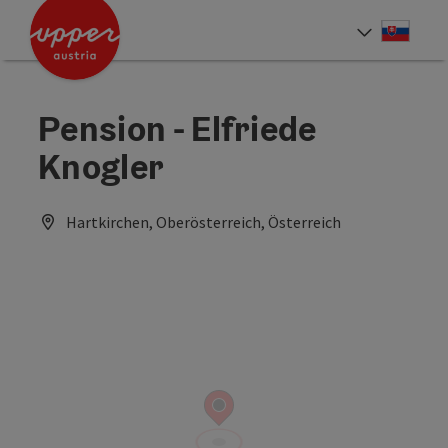
Accesskey
Accesskey
[0]
[2]
Slove
Select
Pension - Elfriede
Knogler
Hartkirchen, Oberösterreich, Österreich