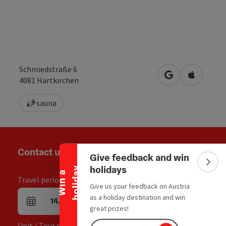
Schmiedstraße 6
open in Google
Open in 
4081
Hartkirchen
sauna
Collapse banner
Contact us
Give feedback and win
Colla
holidays
y
W
i
n
a
h
o
l
i
d
a
Travel period / Nights
Give us your feedback on Austria
as a holiday destination and win
14.08.2026
-
16.08.2026
,
2
Nights
arrival and departure fields
great prizes!
Unit / Tour participants