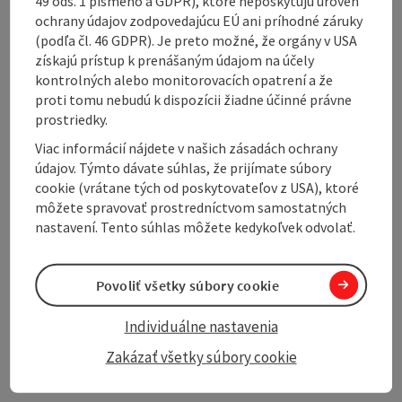
49 ods. 1 písmeno a GDPR), ktoré neposkytujú úroveň
ochrany údajov zodpovedajúcu EÚ ani príhodné záruky
Contact
(podľa čl. 46 GDPR). Je preto možné, že orgány v USA
získajú prístup k prenášaným údajom na účely
General information
kontrolných alebo monitorovacích opatrení a že
proti tomu nebudú k dispozícii žiadne účinné právne
prostriedky.
Equipment
Viac informácií nájdete v našich zásadách ochrany
údajov. Týmto dávate súhlas, že prijímate súbory
cookie (vrátane tých od poskytovateľov z USA), ktoré
Prices
môžete spravovať prostredníctvom samostatných
nastavení. Tento súhlas môžete kedykoľvek odvolať.
Catering
Povoliť všetky súbory cookie
Arrival
Individuálne nastavenia
Zakázať všetky súbory cookie
Suitability