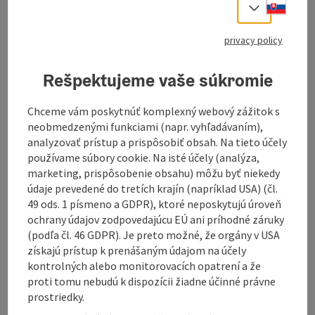
Slove
Select
Altitude: 450m
Spend the most beautiful time of the year with us on
privacy policy
our cozy farm.
Rešpektujeme vaše súkromie
Location:
Our farm lies in a sunny and peaceful location at 450m
Chceme vám poskytnúť komplexný webový zážitok s
above sea level in the Kremstal valley. A true paradise
neobmedzenými funkciami (napr. vyhľadávaním),
for hikers and sport enthusiasts - both in summer and
analyzovať prístup a prispôsobiť obsah. Na tieto účely
winter.
používame súbory cookie. Na isté účely (analýza,
marketing, prispôsobenie obsahu) môžu byť niekedy
Features:
údaje prevedené do tretích krajín (napríklad USA) (čl.
Fresh products from our own organic farm. Little ones
49 ods. 1 písmeno a GDPR), ktoré neposkytujú úroveň
will have the time of their lives playing with our farm
ochrany údajov zodpovedajúcu EÚ ani príhodné záruky
animals. You can give a helping hand if you like to.
(podľa čl. 46 GDPR). Je preto možné, že orgány v USA
Billiards and table tennis facilities.
získajú prístup k prenášaným údajom na účely
kontrolných alebo monitorovacích opatrení a že
You can acquire homemade products such as milk,
proti tomu nebudú k dispozícii žiadne účinné právne
quark and cider.
prostriedky.