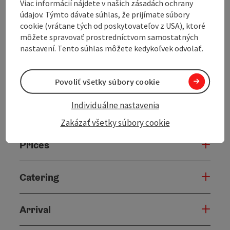
Viac informácií nájdete v našich zásadách ochrany
údajov. Týmto dávate súhlas, že prijímate súbory
cookie (vrátane tých od poskytovateľov z USA), ktoré
môžete spravovať prostredníctvom samostatných
Contact
nastavení. Tento súhlas môžete kedykoľvek odvolať.
General information
Povoliť všetky súbory cookie
Individuálne nastavenia
Equipment
Zakázať všetky súbory cookie
Prices
Catering
Arrival