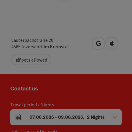
Lauterbachstraße 20
open in Google
Open in 
4565
Inzersdorf im Kremstal
pets allowed
Contact us
Travel period / Nights
07.08.2026
-
09.08.2026
,
2
Nights
arrival and departure fields
Unit / Tour participants