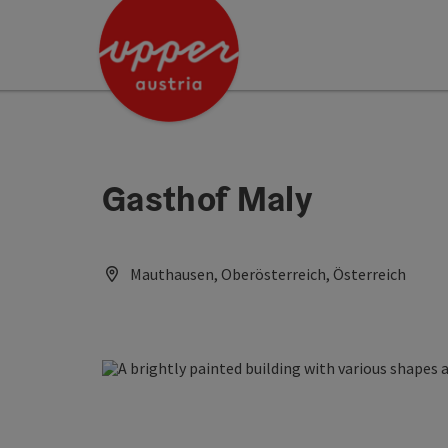
Accesskey
Accesskey
[0]
[2]
Gasthof Maly
Mauthausen, Oberösterreich, Österreich