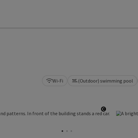
Wi-Fi
(Outdoor) swimming pool
Open copyri