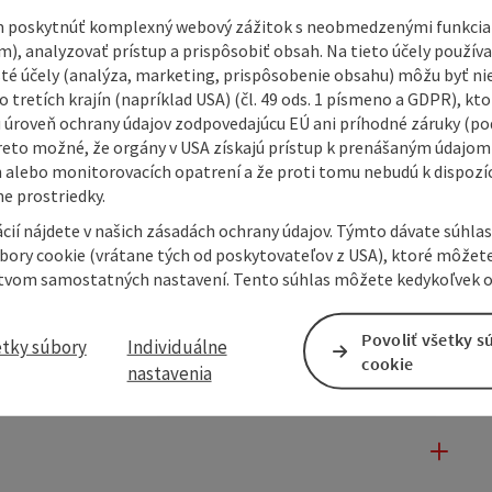
 poskytnúť komplexný webový zážitok s neobmedzenými funkciam
m), analyzovať prístup a prispôsobiť obsah. Na tieto účely použí
isté účely (analýza, marketing, prispôsobenie obsahu) môžu byť ni
 tretích krajín (napríklad USA) (čl. 49 ods. 1 písmeno a GDPR), kto
 úroveň ochrany údajov zodpovedajúcu EÚ ani príhodné záruky (podľ
reto možné, že orgány v USA získajú prístup k prenášaným údajom
 alebo monitorovacích opatrení a že proti tomu nebudú k dispozíc
e prostriedky.
cií nájdete v našich zásadách ochrany údajov. Týmto dávate súhlas
úbory cookie (vrátane tých od poskytovateľov z USA), ktoré môžet
tvom samostatných nastavení. Tento súhlas môžete kedykoľvek o
Povoliť všetky s
etky súbory
Individuálne
cookie
nastavenia