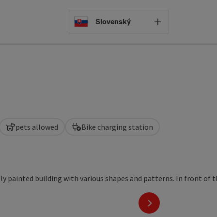
Select languag
Slovenský
pets allowed
Bike charging station
ght
next slide