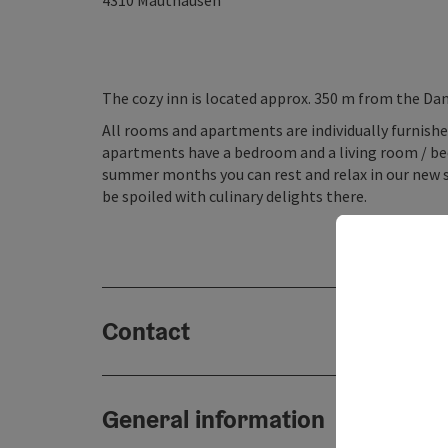
4310
Mauthausen
The cozy inn is located approx. 350 m from the Dan
All rooms and apartments are individually furnish
apartments have a bedroom and a living room / bedr
summer months you can rest and relax in our new sa
be spoiled with culinary delights there.
Contact
General information