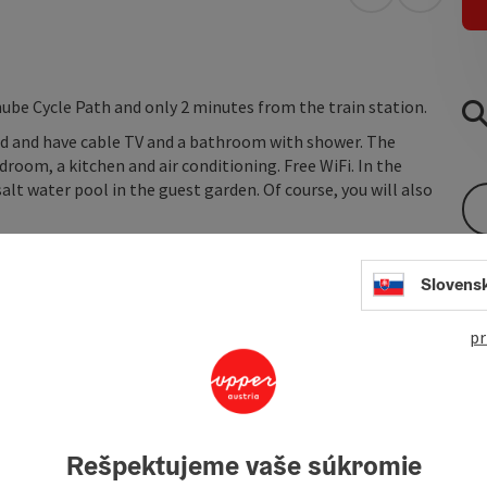
open in Googl
Open in
ube Cycle Path and only 2 minutes from the train station.
ed and have cable TV and a bathroom with shower. The
oom, a kitchen and air conditioning. Free WiFi. In the
lt water pool in the guest garden. Of course, you will also
Slovens
pr
Rešpektujeme vaše súkromie