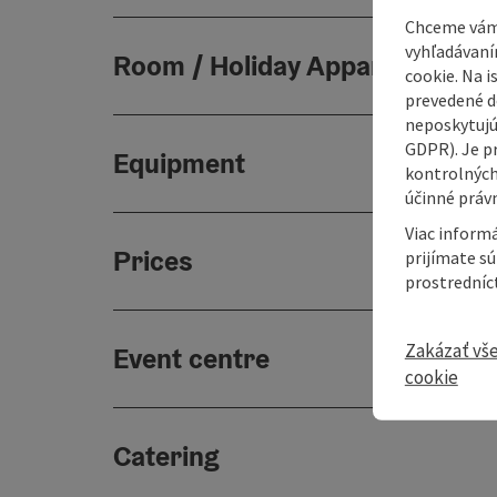
Chceme vám
vyhľadávaní
Room / Holiday Appartement
cookie. Na 
prevedené do
neposkytujú
GDPR). Je p
Equipment
kontrolných
účinné právn
Viac informá
Prices
prijímate s
prostredníc
Zakázať vš
Event centre
cookie
Catering