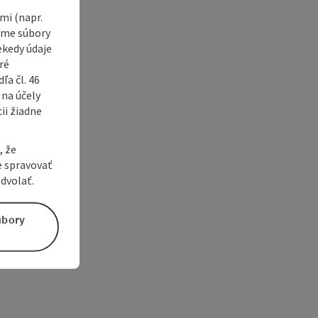
i (napr.
vame súbory
ekedy údaje
ré
a čl. 46
 na účely
ii žiadne
, že
e spravovať
dvolať.
úbory