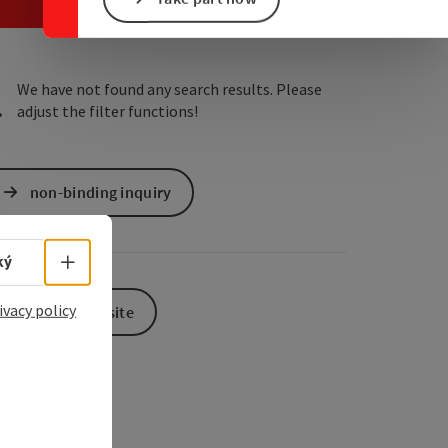
e Maps
 Apple Maps
We have not found any search results. Please
adjust the filter functions!
non-binding inquiry
Select language - Open menu
ký
ivacy policy
To the website