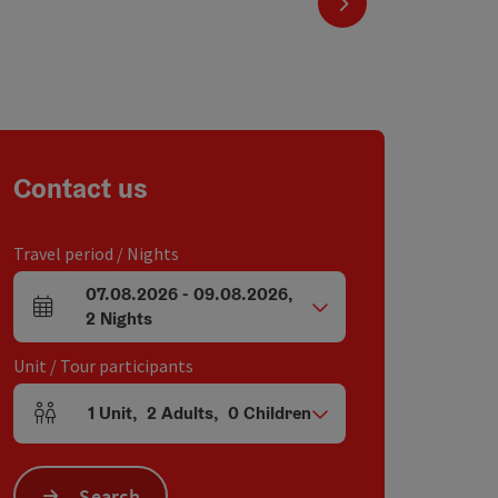
next slide
Contact us
Travel period / Nights
07.08.2026
-
09.08.2026
,
arrival and departure fields
2
Nights
Unit / Tour participants
1
Unit
,
2
Adults
,
0
Children
Number of units and person fields
Search