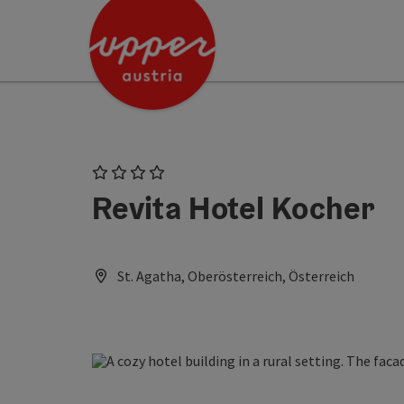
Accesskey
Accesskey
[0]
[2]
4 Stars
Revita Hotel Kocher
St. Agatha, Oberösterreich, Österreich