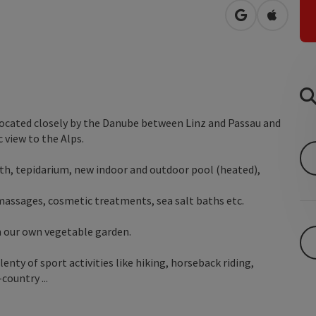
open in Googl
Open in
located closely by the Danube between Linz and Passau and
 view to the Alps.
ath, tepidarium, new indoor and outdoor pool (heated),
 massages, cosmetic treatments, sea salt baths etc.
m our own vegetable garden.
enty of sport activities like hiking, horseback riding,
country ...