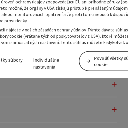
 úroveň ochrany údajov zodpovedajúcu EÚ ani príhodné záruky (podľ
reto možné, že orgány v USA získajú prístup k prenášaným údajom
 alebo monitorovacích opatrení a že proti tomu nebudú k dispozíc
e prostriedky.
cií nájdete v našich zásadách ochrany údajov. Týmto dávate súhlas
úbory cookie (vrátane tých od poskytovateľov z USA), ktoré môžet
tvom samostatných nastavení. Tento súhlas môžete kedykoľvek o
Povoliť všetky s
etky súbory
Individuálne
cookie
nastavenia