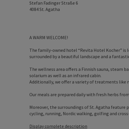
Stefan Fadinger Straße 6
4084
St. Agatha
A WARM WELCOME!
The family-owned hotel “Revita Hotel Kocher” is 
surrounded by a beautiful landscape and a fantastic
The wellness area offers a Finnish sauna, steam b
solarium as well as an infrared cabin.
Additionally, we offer a variety of treatments like
Our meals are prepared daily with fresh herbs fro
Moreover, the surroundings of St. Agatha feature pl
cycling, running, Nordic walking, golfing and cross-
Display complete description