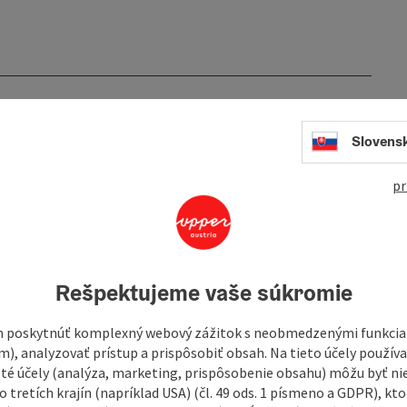
Slovens
pr
Rešpektujeme vaše súkromie
 poskytnúť komplexný webový zážitok s neobmedzenými funkciam
m), analyzovať prístup a prispôsobiť obsah. Na tieto účely použí
isté účely (analýza, marketing, prispôsobenie obsahu) môžu byť ni
 tretích krajín (napríklad USA) (čl. 49 ods. 1 písmeno a GDPR), kto