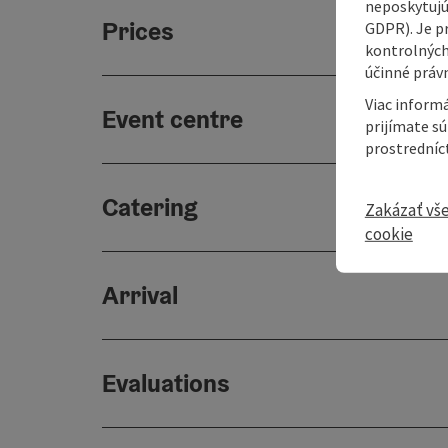
neposkytujú
Prices
GDPR). Je p
kontrolných
účinné právn
Viac informá
Event centre
prijímate s
prostredníc
Catering
Zakázať vš
cookie
Arrival
Evaluations