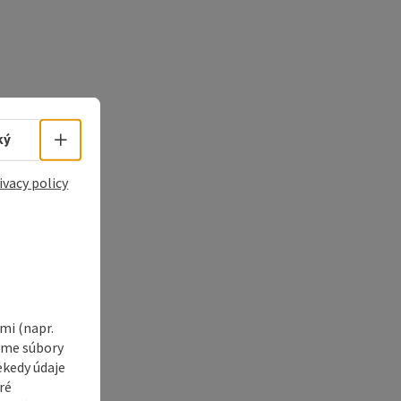
Select language - Open menu
ký
ivacy policy
i (napr.
vame súbory
ekedy údaje
ré