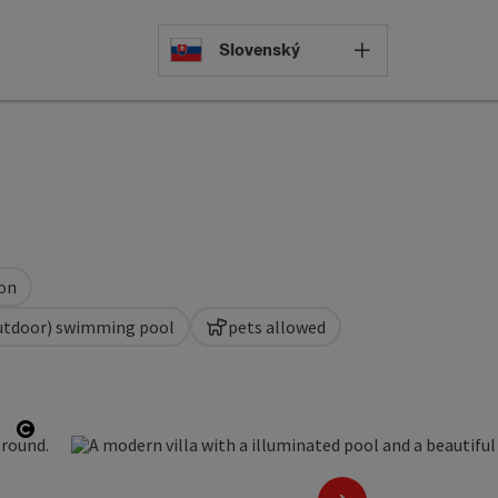
Select languag
Slovenský
ion
utdoor) swimming pool
pets allowed
Open copyright