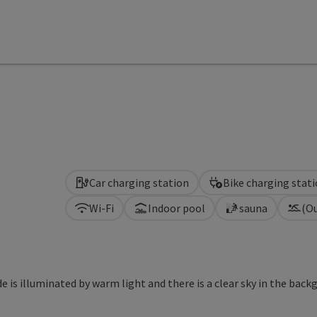
Car charging station
Bike charging stat
Wi-Fi
Indoor pool
sauna
(O