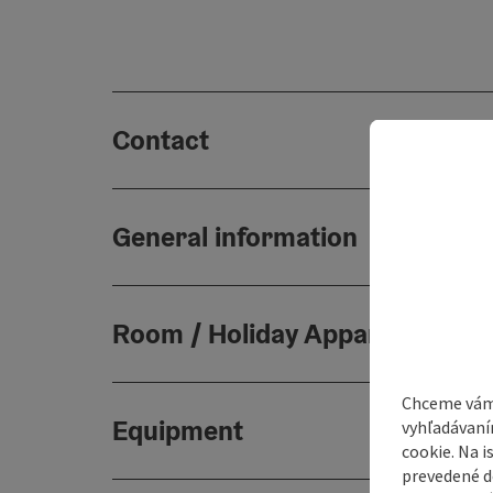
Contact
General information
Room / Holiday Appartement
Chceme vám
Equipment
vyhľadávaní
cookie. Na 
prevedené do