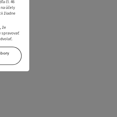
a čl. 46
 na účely
ii žiadne
, že
e spravovať
dvolať.
úbory