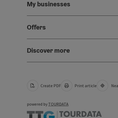
My businesses
Offers
Discover more
Create PDF
Print article
Nea
powered by
TOURDATA