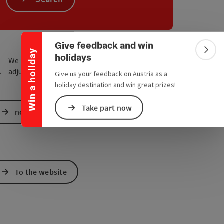
Collapse banner
e Maps
 Apple Maps
Give feedback and win
Win a holiday
Colla
holidays
We have not found any search results. Please
adjust the filter functions!
Give us your feedback on Austria as a
holiday destination and win great prizes!
Take part now
non-binding inquiry
To the website