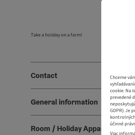
Take a holiday on a farm!
Contact
Chceme vám
vyhľadávaní
cookie. Na 
prevedené do
General information
neposkytujú
GDPR). Je p
kontrolných
účinné právn
Room / Holiday Appartement
Viac informá