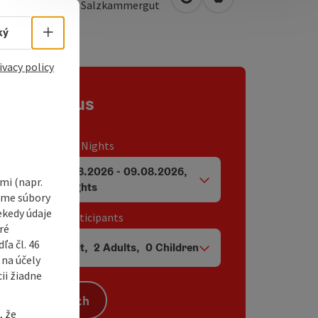
open in Google Maps
Open in Apple Map
0
St. Wolfgang im Salzkammergut
Select language - Open menu
ký
ivacy policy
Contact us
Travel period / Nights
07.08.2026
-
09.08.2026
,
i (napr.
arrival and departure fields
2
Nights
vame súbory
ekedy údaje
Unit / Tour participants
ré
a čl. 46
1
Unit
,
2
Adults
,
0
Children
Number of units and person fields
 na účely
ii žiadne
Search
, že