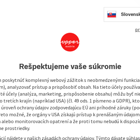
536
Slovens
pr
Rešpektujeme vaše súkromie
 poskytnúť komplexný webový zážitok s neobmedzenými funkciam
m), analyzovať prístup a prispôsobiť obsah. Na tieto účely použí
isté účely (analýza, marketing, prispôsobenie obsahu) môžu byť ni
 tretích krajín (napríklad USA) (čl. 49 ods. 1 písmeno a GDPR), kto
 úroveň ochrany údajov zodpovedajúcu EÚ ani príhodné záruky (podľ
reto možné, že orgány v USA získajú prístup k prenášaným údajom
 alebo monitorovacích opatrení a že proti tomu nebudú k dispozíc
e prostriedky.
cií nájdete v našich zásadách ochrany údajov. Týmto dávate súhlas