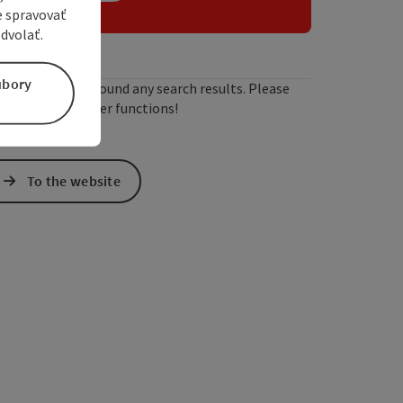
e spravovať
dvolať.
úbory
We have not found any search results. Please
adjust the filter functions!
To the website