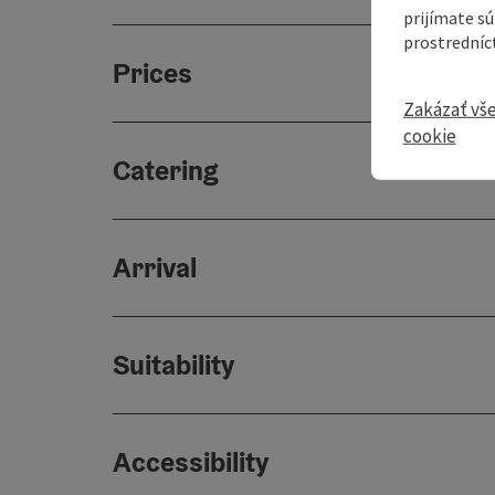
prijímate s
prostredníc
Prices
Zakázať vš
cookie
Catering
Arrival
Suitability
Accessibility