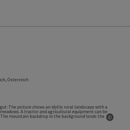
ch, Österreich
©
Open co