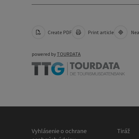
Create PDF
Print article
Nea
powered by
TOURDATA
Vyhlásenie o ochrane
Tiráž