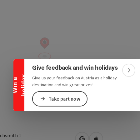
Collapse banner
Give feedback and win holidays
Colla
y
Give us your feedback on Austria as a holiday
W
i
n
a
h
o
l
i
d
a
destination and win great prizes!
Take part now
chsreith 1