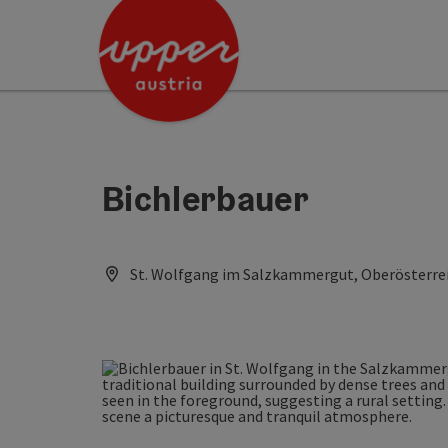
Accesskey
Accesskey
[0]
[2]
Bichlerbauer
St. Wolfgang im Salzkammergut, Oberösterrei