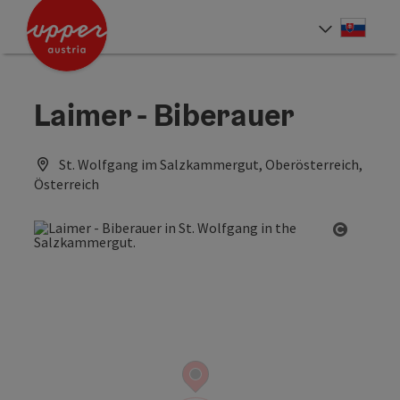
Accesskey
Accesskey
[0]
[2]
Slove
Select
Laimer - Biberauer
St. Wolfgang im Salzkammergut, Oberösterreich,
Österreich
Open co