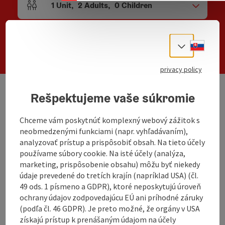
1
Unit
,
2
Adults
,
0
Children
Number of units and person fields
Search
Slove
Select
privacy policy
Rešpektujeme vaše súkromie
We have not found any search results. Please
adjust the filter functions!
Chceme vám poskytnúť komplexný webový zážitok s
neobmedzenými funkciami (napr. vyhľadávaním),
analyzovať prístup a prispôsobiť obsah. Na tieto účely
Welcome at house Biberauer
používame súbory cookie. Na isté účely (analýza,
marketing, prispôsobenie obsahu) môžu byť niekedy
Quiet located between St. Wolfgang and Bad Ischl
údaje prevedené do tretích krajín (napríklad USA) (čl.
49 ods. 1 písmeno a GDPR), ktoré neposkytujú úroveň
ochrany údajov zodpovedajúcu EÚ ani príhodné záruky
(podľa čl. 46 GDPR). Je preto možné, že orgány v USA
získajú prístup k prenášaným údajom na účely
Contact