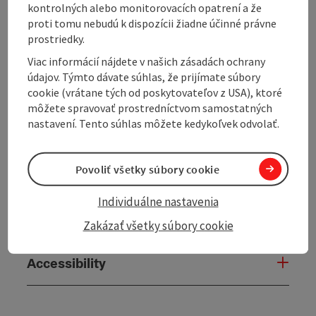
kontrolných alebo monitorovacích opatrení a že
proti tomu nebudú k dispozícii žiadne účinné právne
prostriedky.
General information
Viac informácií nájdete v našich zásadách ochrany
údajov. Týmto dávate súhlas, že prijímate súbory
Prices
cookie (vrátane tých od poskytovateľov z USA), ktoré
môžete spravovať prostredníctvom samostatných
nastavení. Tento súhlas môžete kedykoľvek odvolať.
Catering
Povoliť všetky súbory cookie
Arrival
Individuálne nastavenia
Suitability
Zakázať všetky súbory cookie
Accessibility