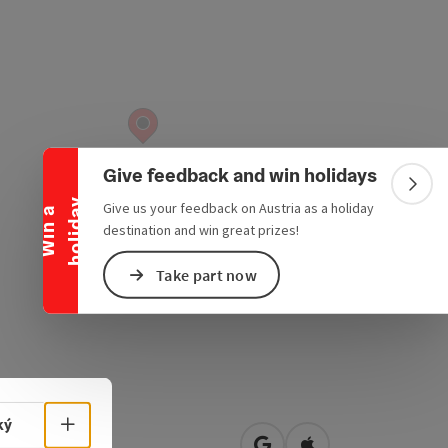
Collapse banner
Give feedback and win holidays
Colla
y
Give us your feedback on Austria as a holiday
W
i
n
a
h
o
l
i
d
a
destination and win great prizes!
Take part now
Select language - Open menu
ký
redt 8