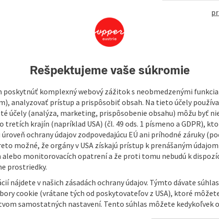
477
pr
Rešpektujeme vaše súkromie
throom and WC. There is an in-house lift
 also equipped with a TV and internet connection.
 poskytnúť komplexný webový zážitok s neobmedzenými funkciam
m), analyzovať prístup a prispôsobiť obsah. Na tieto účely použí
isté účely (analýza, marketing, prispôsobenie obsahu) môžu byť ni
 tretích krajín (napríklad USA) (čl. 49 ods. 1 písmeno a GDPR), kto
 úroveň ochrany údajov zodpovedajúcu EÚ ani príhodné záruky (podľ
reto možné, že orgány v USA získajú prístup k prenášaným údajom
 alebo monitorovacích opatrení a že proti tomu nebudú k dispozíc
e prostriedky.
cií nájdete v našich zásadách ochrany údajov. Týmto dávate súhlas
úbory cookie (vrátane tých od poskytovateľov z USA), ktoré môžet
tvom samostatných nastavení. Tento súhlas môžete kedykoľvek o