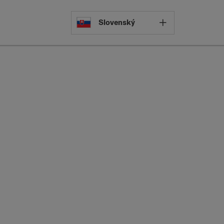
Select languag
Slovenský