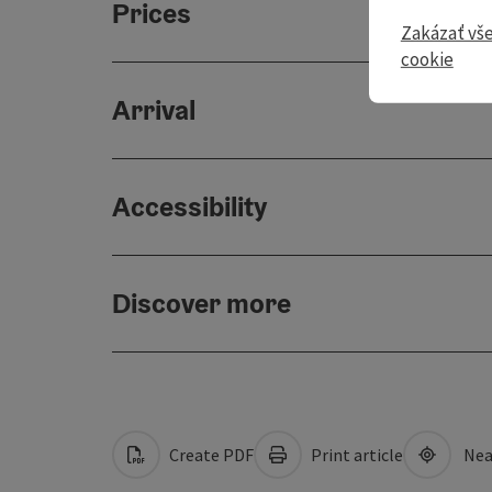
Prices
Zakázať vš
cookie
Arrival
Accessibility
Discover more
Create PDF
Print article
Nea