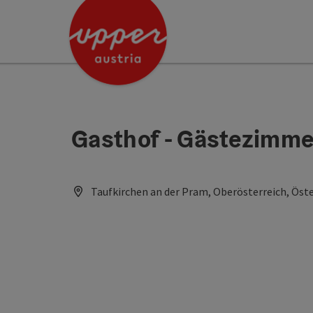
Accesskey
Accesskey
[0]
[2]
Gasthof - Gästezimm
Taufkirchen an der Pram, Oberösterreich, Öste