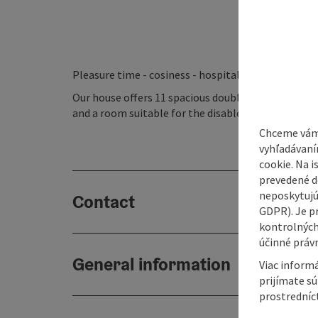
Pleasure time - cosiness - hospitality
Our house offers 11 spacious double rooms with ba
and a room suitable for the disabled. Each room is
Chceme vám
vyhľadávaní
cookie. Na 
prevedené do
neposkytujú
Contact
GDPR). Je p
kontrolných
účinné právn
General information
Viac informá
prijímate s
prostredníc