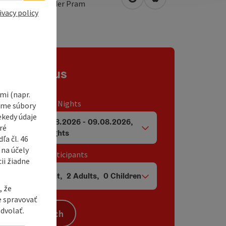
open in Google Maps
Open in Apple Map
5
Taufkirchen an der Pram
ivacy policy
Contact us
i (napr.
Travel period / Nights
vame súbory
ekedy údaje
07.08.2026
-
09.08.2026
,
ré
arrival and departure fields
2
Nights
a čl. 46
 na účely
Unit / Tour participants
ii žiadne
1
Unit
,
2
Adults
,
0
Children
Number of units and person fields
, že
e spravovať
dvolať.
Search