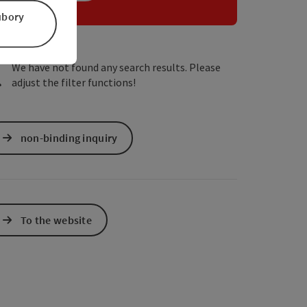
úbory
We have not found any search results. Please
adjust the filter functions!
non-binding inquiry
To the website