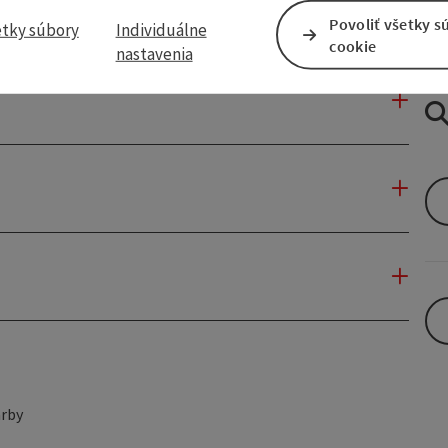
Povoliť všetky s
etky súbory
Individuálne
cookie
nastavenia
rby