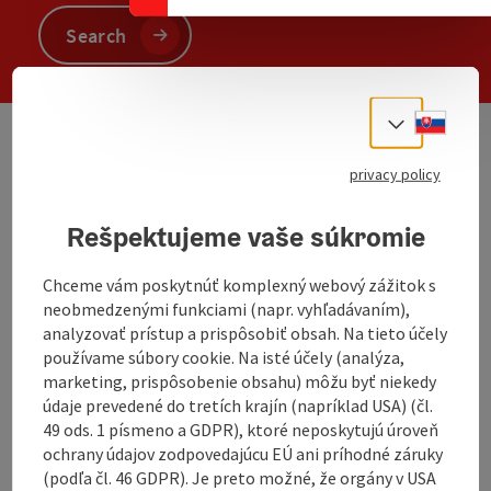
Search
Slove
Select
We have not found any search results. Please
privacy policy
adjust the filter functions!
Rešpektujeme vaše súkromie
non-binding inquiry
Chceme vám poskytnúť komplexný webový zážitok s
neobmedzenými funkciami (napr. vyhľadávaním),
analyzovať prístup a prispôsobiť obsah. Na tieto účely
používame súbory cookie. Na isté účely (analýza,
marketing, prispôsobenie obsahu) môžu byť niekedy
údaje prevedené do tretích krajín (napríklad USA) (čl.
To the website
49 ods. 1 písmeno a GDPR), ktoré neposkytujú úroveň
ochrany údajov zodpovedajúcu EÚ ani príhodné záruky
(podľa čl. 46 GDPR). Je preto možné, že orgány v USA