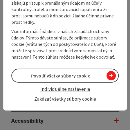
získajú prístup k prenášaným údajom na účely
kontrolných alebo monitorovacích opatrení a že
proti tomu nebudú k dispozícii žiadne účinné právne
prostriedky.
Contact
Viac informácií nájdete v našich zásadách ochrany
údajov. Týmto dávate súhlas, že prijímate súbory
cookie (vrátane tých od poskytovateľov z USA), ktoré
General information
môžete spravovať prostredníctvom samostatných
nastavení. Tento súhlas môžete kedykoľvek odvolať.
Prices
Povoliť všetky súbory cookie
Arrival
Individuálne nastavenia
Zakázať všetky súbory cookie
Opening hours
Accessibility