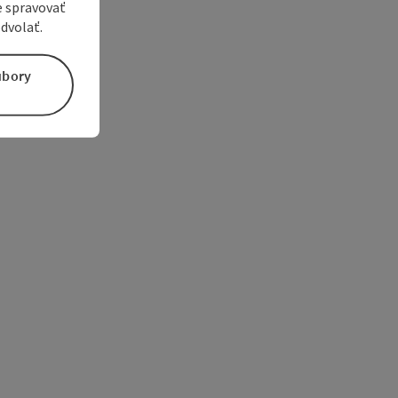
e spravovať
dvolať.
úbory