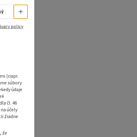
Select language - Open menu
ký
ivacy policy
i (napr.
vame súbory
ekedy údaje
ré
a čl. 46
 na účely
ii žiadne
, že