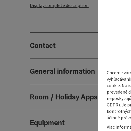
Display complete description
Contact
General information
Chceme vám
vyhľadávaní
cookie. Na 
prevedené do
Room / Holiday Appartement
neposkytujú
GDPR). Je p
kontrolných
účinné právn
Equipment
Viac informá