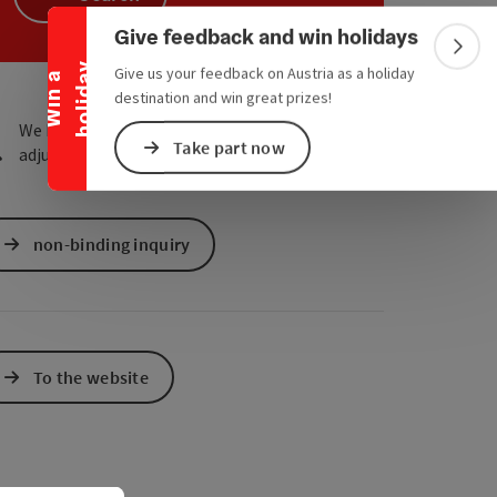
Collapse banner
e Maps
 Apple Maps
Give feedback and win holidays
Colla
y
Give us your feedback on Austria as a holiday
W
i
n
a
h
o
l
i
d
a
destination and win great prizes!
We have not found any search results. Please
Take part now
adjust the filter functions!
non-binding inquiry
To the website