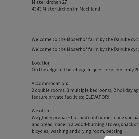
Mitterkirchen 27
4343
Mitterkirchen im Machland
Welcome to the Moserhof farm by the Danube cycl
Welcome to the Moserhof farm by the Danube cycl
Location:
On the edge of the village in quiet location, only
Accommodation:
2 double rooms, 3 multiple bedrooms, 2 holiday a
feature private facilities; ELEVATOR!
We offer:
We gladly prepare hot and cold home-made specialti
and bread made in a wood-burning stove), snack stat
bicycles, washing and drying room, petting ...