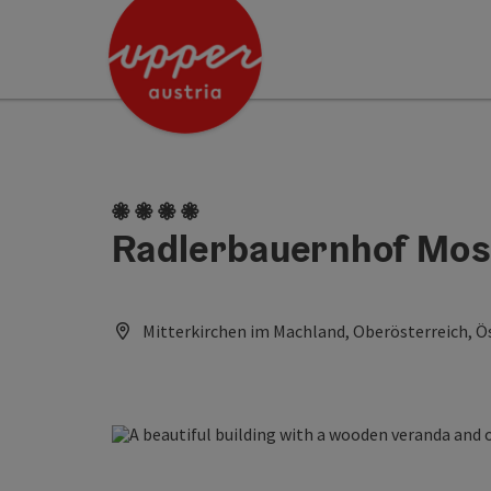
Accesskey
Accesskey
[0]
[2]
4 flowers
Radlerbauernhof Mos
Mitterkirchen im Machland, Oberösterreich, Ö