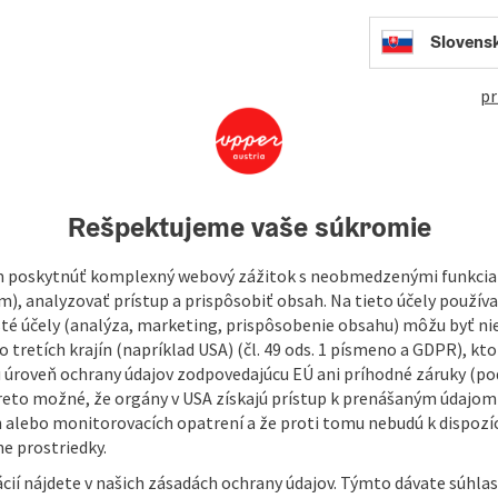
Slovens
pr
Rešpektujeme vaše súkromie
 poskytnúť komplexný webový zážitok s neobmedzenými funkciam
m), analyzovať prístup a prispôsobiť obsah. Na tieto účely použí
isté účely (analýza, marketing, prispôsobenie obsahu) môžu byť ni
 tretích krajín (napríklad USA) (čl. 49 ods. 1 písmeno a GDPR), kto
 úroveň ochrany údajov zodpovedajúcu EÚ ani príhodné záruky (podľ
reto možné, že orgány v USA získajú prístup k prenášaným údajom
 alebo monitorovacích opatrení a že proti tomu nebudú k dispozíc
e prostriedky.
cií nájdete v našich zásadách ochrany údajov. Týmto dávate súhlas