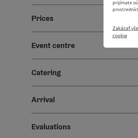
prijímate s
prostredníc
Prices
Zakázať vš
cookie
Event centre
Catering
Arrival
Evaluations