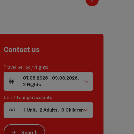
Contact us
Travel period / Nights
07.08.2026
-
09.08.2026
,
arrival and departure fields
2
Nights
Unit / Tour participants
1
Unit
,
2
Adults
,
0
Children
Number of units and person fields
Search