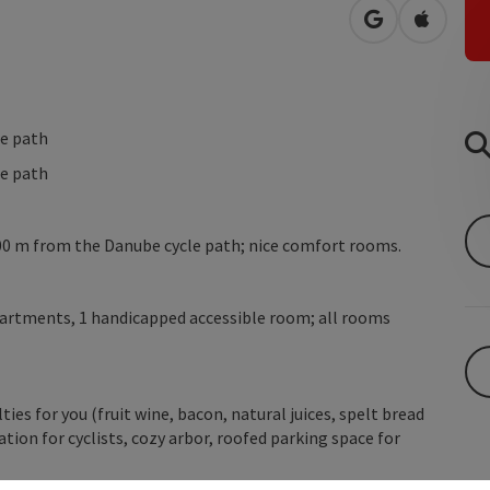
open in Googl
Open in
e path
e path
 200 m from the Danube cycle path; nice comfort rooms.
partments, 1 handicapped accessible room; all rooms
es for you (fruit wine, bacon, natural juices, spelt bread
ion for cyclists, cozy arbor, roofed parking space for