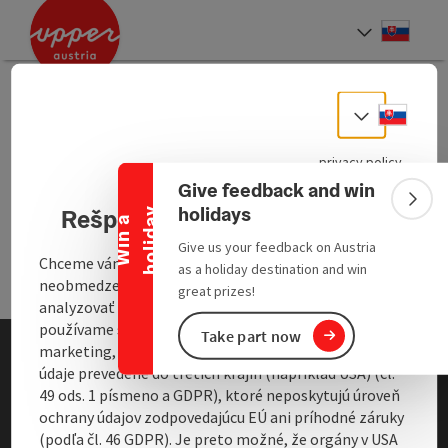
Accesskey
Accesskey
[0]
[2]
Slove
Select
Sorry, the page you’re
Slove
Select
Collapse banner
looking for doesn’t
exist (any more).
privacy policy
Give feedback and win
Colla
holidays
Rešpektujeme vaše súkromie
y
W
i
n
a
h
o
l
i
d
a
Give us your feedback on Austria
Chceme vám poskytnúť komplexný webový zážitok s
as a holiday destination and win
neobmedzenými funkciami (napr. vyhľadávaním),
great prizes!
analyzovať prístup a prispôsobiť obsah. Na tieto účely
používame súbory cookie. Na isté účely (analýza,
Take part now
marketing, prispôsobenie obsahu) môžu byť niekedy
údaje prevedené do tretích krajín (napríklad USA) (čl.
Vyhlásenie o ochrane
49 ods. 1 písmeno a GDPR), ktoré neposkytujú úroveň
osobných údajov
ochrany údajov zodpovedajúcu EÚ ani príhodné záruky
(podľa čl. 46 GDPR). Je preto možné, že orgány v USA
Tiráž