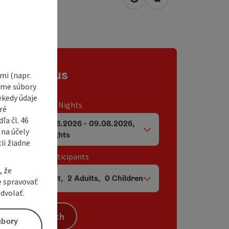
open in Google Maps
Open in Apple Map
1
Asten
Contact us
i (napr.
vame súbory
ekedy údaje
Travel period / Nights
ré
a čl. 46
07.08.2026
-
09.08.2026
,
 na účely
arrival and departure fields
2
Nights
ii žiadne
Unit / Tour participants
, že
1
Unit
,
2
Adults
,
0
Children
e spravovať
Number of units and person fields
dvolať.
Search
úbory