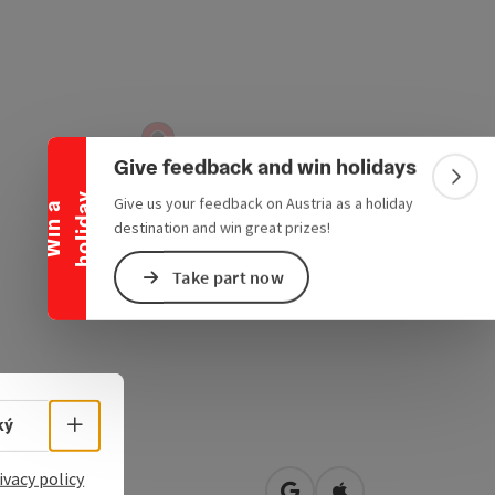
Collapse banner
Give feedback and win holidays
Colla
y
Give us your feedback on Austria as a holiday
W
i
n
a
h
o
l
i
d
a
destination and win great prizes!
Take part now
Select language - Open menu
ký
ivacy policy
rstr. 6