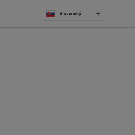
Select languag
Slovenský