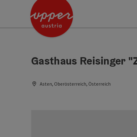
Accesskey
Accesskey
[0]
[2]
Gasthaus Reisinger "
Asten, Oberösterreich, Österreich