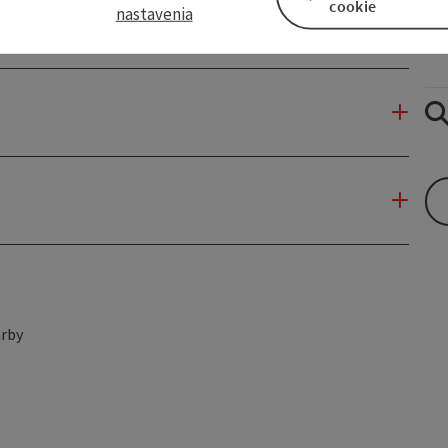
cookie
nastavenia
rby