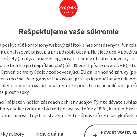
448
Rešpektujeme vaše súkromie
commodation including breakfast. In the evening or at
he inn. We offer multi-channel television, WLAN and a desk.
 poskytnúť komplexný webový zážitok s neobmedzenými funkciam
 sofa. Our house has its own car park directly at the
m), analyzovať prístup a prispôsobiť obsah. Na tieto účely použí
isté účely (analýza, marketing, prispôsobenie obsahu) môžu byť ni
 tretích krajín (napríklad USA) (čl. 49 ods. 1 písmeno a GDPR), kto
 úroveň ochrany údajov zodpovedajúcu EÚ ani príhodné záruky (podľ
reto možné, že orgány v USA získajú prístup k prenášaným údajom
 alebo monitorovacích opatrení a že proti tomu nebudú k dispozíc
e prostriedky.
cií nájdete v našich zásadách ochrany údajov. Týmto dávate súhlas
úbory cookie (vrátane tých od poskytovateľov z USA), ktoré môžet
tvom samostatných nastavení. Tento súhlas môžete kedykoľvek o
Povoliť všetky s
etky súbory
Individuálne