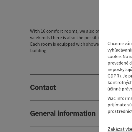
With 16 comfort rooms, we also offer overnight ac
weekends there is also the possibility to dine in t
Chceme vám
Each room is equipped with shower/WC, fridge and a
vyhľadávaní
building.
cookie. Na 
prevedené do
neposkytujú
GDPR). Je p
kontrolných
Contact
účinné právn
Viac informá
prijímate s
prostredníc
General information
Zakázať vš