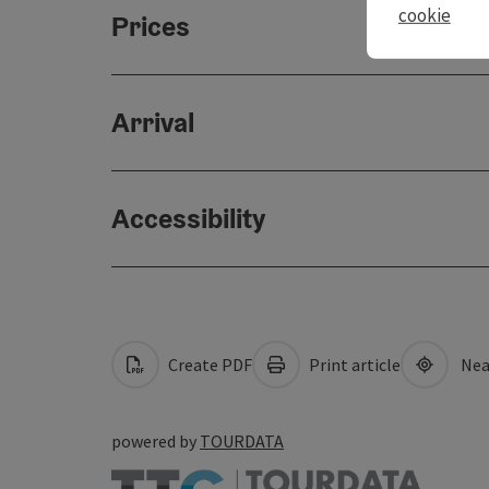
cookie
Prices
Arrival
Accessibility
Create PDF
Print article
Nea
powered by
TOURDATA