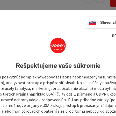
open in Googl
Open in
Slovens
eet, lies the medieval house with a leafy courtyard.
h bathroom and toilet.
pr
Rešpektujeme vaše súkromie
 poskytnúť komplexný webový zážitok s neobmedzenými funkciam
m), analyzovať prístup a prispôsobiť obsah. Na tieto účely použí
isté účely (analýza, marketing, prispôsobenie obsahu) môžu byť ni
 tretích krajín (napríklad USA) (čl. 49 ods. 1 písmeno a GDPR), kto
 úroveň ochrany údajov zodpovedajúcu EÚ ani príhodné záruky (podľ
reto možné, že orgány v USA získajú prístup k prenášaným údajom
 alebo monitorovacích opatrení a že proti tomu nebudú k dispozíc