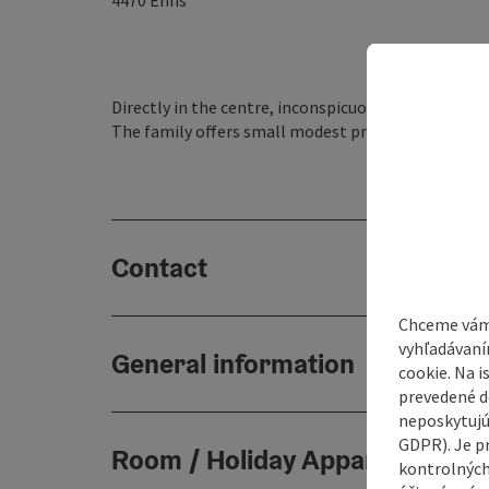
4470
Enns
Directly in the centre, inconspicuously in a side str
The family offers small modest private rooms wit
Contact
Chceme vám
vyhľadávaní
General information
cookie. Na 
prevedené do
neposkytujú
GDPR). Je p
Room / Holiday Appartement
kontrolných