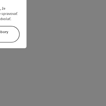
, že
e spravovať
dvolať.
úbory