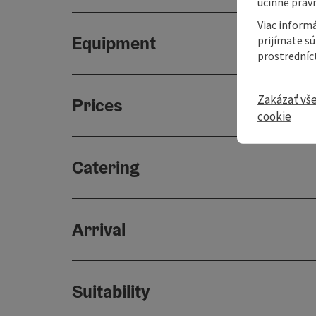
účinné právn
Viac informá
Equipment
prijímate s
prostredníc
Zakázať vš
Prices
cookie
Catering
Arrival
Suitability