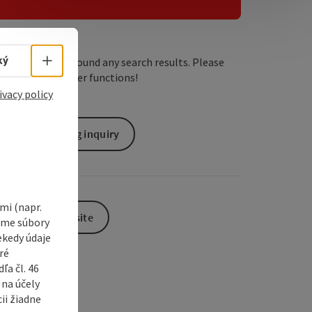
e Maps
 Apple Maps
Select language - Open menu
ký
We have not found any search results. Please
adjust the filter functions!
ivacy policy
non-binding inquiry
i (napr.
To the website
vame súbory
ekedy údaje
ré
a čl. 46
 na účely
ii žiadne