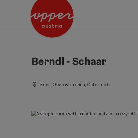
Accesskey
Accesskey
[0]
[2]
Berndl - Schaar
Enns, Oberösterreich, Österreich