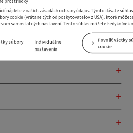
e prostriedky.
cií nájdete v našich zásadách ochrany údajov. Týmto dávate súhlas
úbory cookie (vrátane tých od poskytovateľov z USA), ktoré môžet
tvom samostatných nastavení. Tento súhlas môžete kedykoľvek o
Povoliť všetky s
etky súbory
Individuálne
cookie
nastavenia