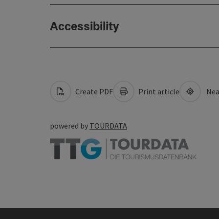
Accessibility
Create PDF
Print article
Nea
powered by
TOURDATA