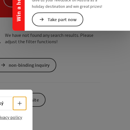
Win a holiday
holiday destination and win great prizes!
e Maps
 Apple Maps
Take part now
We have not found any search results. Please
adjust the filter functions!
non-binding inquiry
To the website
Select language - Open menu
ký
ivacy policy