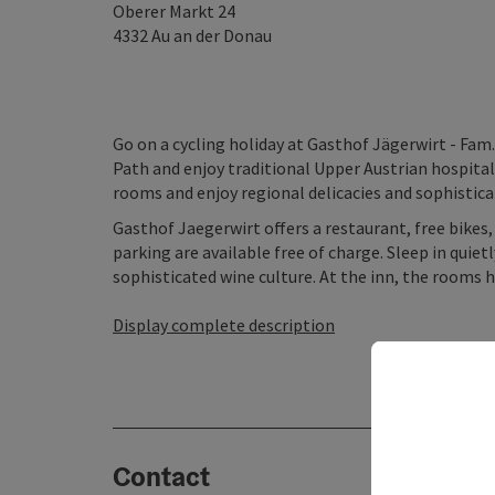
Oberer Markt 24
4332
Au an der Donau
Go on a cycling holiday at Gasthof Jägerwirt - Fam
Path and enjoy traditional Upper Austrian hospitali
rooms and enjoy regional delicacies and sophistica
Gasthof Jaegerwirt offers a restaurant, free bikes,
parking are available free of charge. Sleep in quie
sophisticated wine culture. At the inn, the rooms ha
Display complete description
Contact