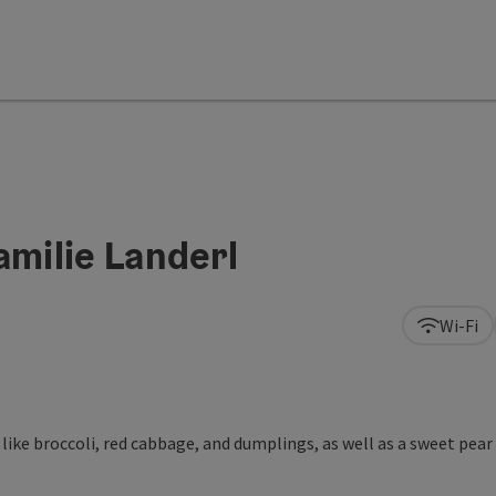
amilie Landerl
Wi-Fi