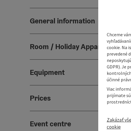
General information
Chceme vám
vyhľadávaní
Room / Holiday Appartement
cookie. Na 
prevedené do
neposkytujú
GDPR). Je p
Equipment
kontrolných
účinné právn
Viac informá
prijímate s
Prices
prostredníc
Zakázať vš
Event centre
cookie