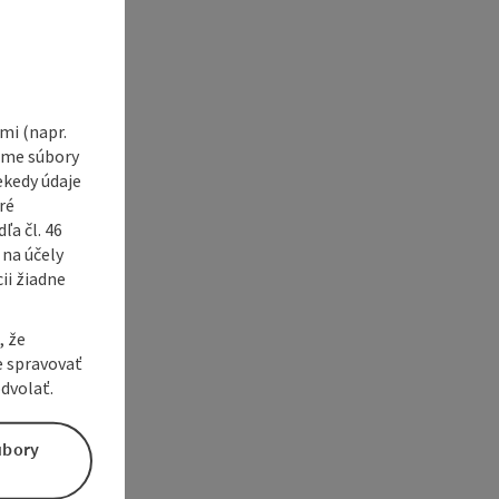
i (napr.
vame súbory
ekedy údaje
ré
a čl. 46
 na účely
ii žiadne
, že
e spravovať
dvolať.
úbory