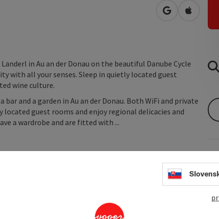
open in Googl
Open in
. Landerl in Au an der Donau on the beautiful Danube Cycle
ty with all your senses. Sleep in quietly located guest
ted wine culture.
 a bar and a garden in Au an der Donau. Both WiFi and private
tly located guest rooms and enjoy regional delicacies and
ve a wardrobe and are fitted with ...
Slovens
pr