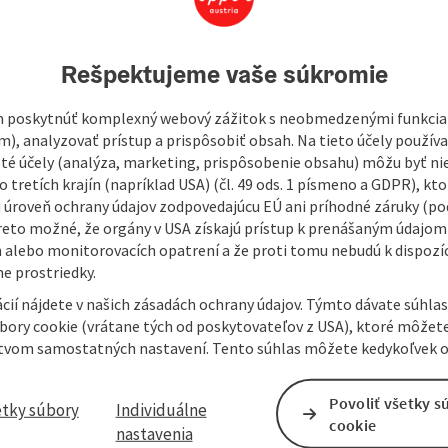
Rešpektujeme vaše súkromie
 poskytnúť komplexný webový zážitok s neobmedzenými funkciam
m), analyzovať prístup a prispôsobiť obsah. Na tieto účely použí
isté účely (analýza, marketing, prispôsobenie obsahu) môžu byť ni
 tretích krajín (napríklad USA) (čl. 49 ods. 1 písmeno a GDPR), kto
 úroveň ochrany údajov zodpovedajúcu EÚ ani príhodné záruky (podľ
reto možné, že orgány v USA získajú prístup k prenášaným údajom
 alebo monitorovacích opatrení a že proti tomu nebudú k dispozíc
e prostriedky.
cií nájdete v našich zásadách ochrany údajov. Týmto dávate súhlas
úbory cookie (vrátane tých od poskytovateľov z USA), ktoré môžet
tvom samostatných nastavení. Tento súhlas môžete kedykoľvek o
Povoliť všetky s
etky súbory
Individuálne
cookie
nastavenia