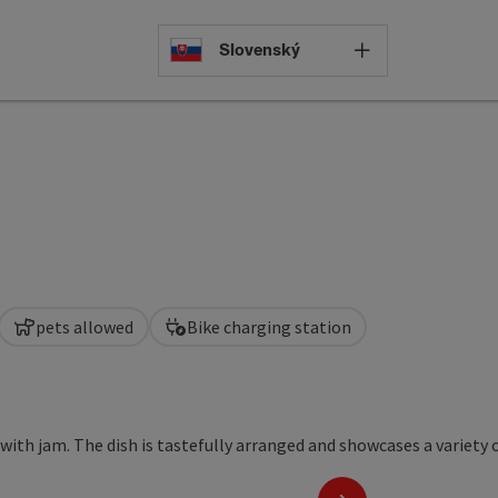
Select languag
Slovenský
pets allowed
Bike charging station