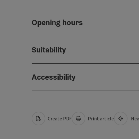
Opening hours
Suitability
Accessibility
Create PDF
Print article
Nea