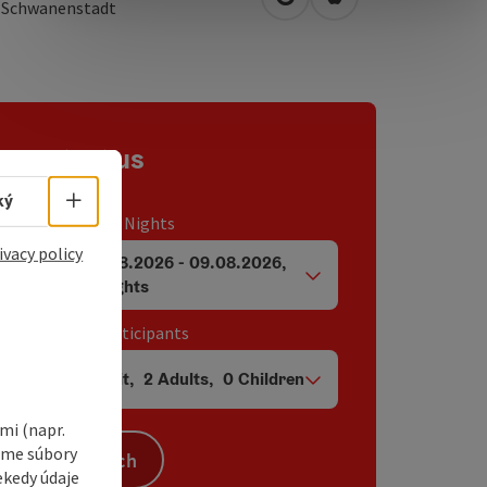
open in Google Maps
Open in Apple Map
0
Schwanenstadt
Contact us
Select language - Open menu
ký
Travel period / Nights
ivacy policy
07.08.2026
-
09.08.2026
,
arrival and departure fields
2
Nights
Unit / Tour participants
1
Unit
,
2
Adults
,
0
Children
Number of units and person fields
i (napr.
vame súbory
Search
ekedy údaje