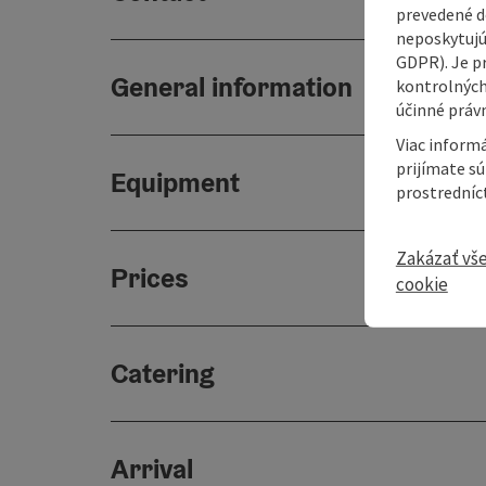
prevedené do
neposkytujú
GDPR). Je p
General information
kontrolných
účinné právn
Viac informá
prijímate s
Equipment
prostredníc
Zakázať vš
Prices
cookie
Catering
Arrival