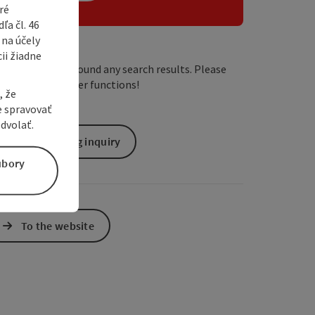
ré
a čl. 46
 na účely
ii žiadne
We have not found any search results. Please
adjust the filter functions!
, že
e spravovať
dvolať.
non-binding inquiry
úbory
To the website