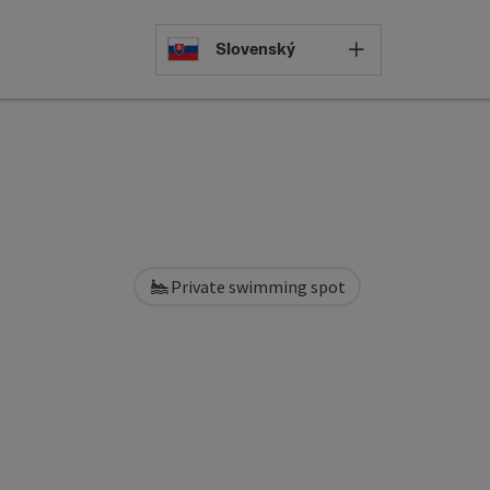
Select languag
Slovenský
Private swimming spot