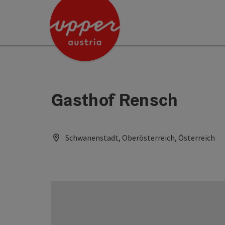
Accesskey
Accesskey
[0]
[2]
Gasthof Rensch
Schwanenstadt, Oberösterreich, Österreich