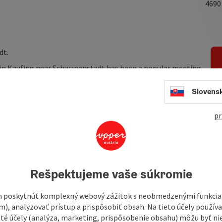
469
dt.
 in Kaufing near Schwanenstadt has been a popular meeting
elaxed and inviting atmosphere, excellent food and a
 to Gasthof Rensch is well worth it!
Slovens
. The inn is characterised by its special family friendliness
pr
g of its guests is particularly important to owner Walter
Rešpektujeme vaše súkromie
 poskytnúť komplexný webový zážitok s neobmedzenými funkciam
m), analyzovať prístup a prispôsobiť obsah. Na tieto účely použí
isté účely (analýza, marketing, prispôsobenie obsahu) môžu byť ni