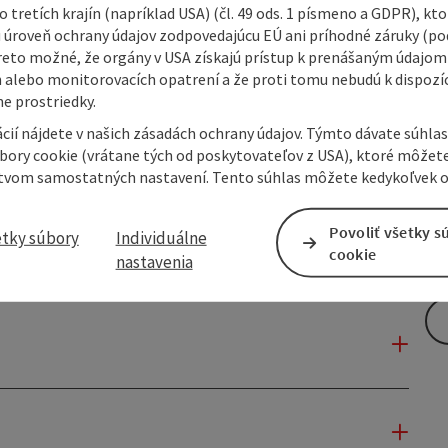
 tretích krajín (napríklad USA) (čl. 49 ods. 1 písmeno a GDPR), kto
 úroveň ochrany údajov zodpovedajúcu EÚ ani príhodné záruky (podľ
reto možné, že orgány v USA získajú prístup k prenášaným údajom
 alebo monitorovacích opatrení a že proti tomu nebudú k dispozíc
e prostriedky.
cií nájdete v našich zásadách ochrany údajov. Týmto dávate súhlas
úbory cookie (vrátane tých od poskytovateľov z USA), ktoré môžet
tvom samostatných nastavení. Tento súhlas môžete kedykoľvek o
Povoliť všetky s
etky súbory
Individuálne
cookie
nastavenia