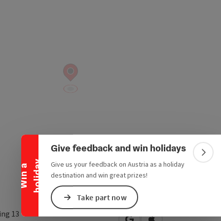
Collapse banner
Give feedback and win holidays
Colla
y
Give us your feedback on Austria as a holiday
W
i
n
a
h
o
l
i
d
a
destination and win great prizes!
Take part now
ing 13