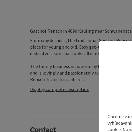
Gasthof Rensch in 4690 Kaufing near Schwanensta
For many decades, the traditional Gasthof Rensch
place for young and old. Cosy get-togethers in a r
dedicated team that looks after its guests - a visit
The family business is now run by the 3rd generation
and is lovingly and passionately run. The well-bein
Rensch Jr. and his staff. In ...
Display complete description
Chceme vám
vyhľadávaní
Contact
cookie. Na 