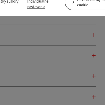
etky súbory
Individuálne
cookie
nastavenia