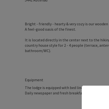
5441
Abtenau
Bright - friendly - hearty & very cozy is our wooden
A feel-good oasis of the finest.
It is located directly in the center next to the hiking
country house style for 2 - 4 people (terrace, an
bathroom/WC).
Equipment
The lodge is equipped with bed linen, towels, shower
Daily newspaper and fresh breakfast pastries daily