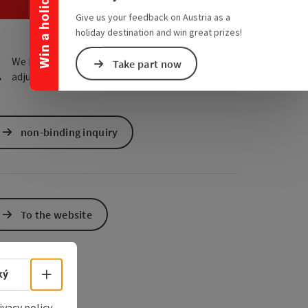
Win a holiday
e Maps
 Apple Maps
Give us your feedback on Austria as a
holiday destination and win great prizes!
We have not found any search results. Please
Take part now
adjust the filter functions!
non-binding inquiry
To the website
Select language - Open menu
ký
ivacy policy