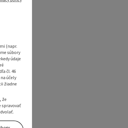
i (napr.
vame súbory
ekedy údaje
ré
a čl. 46
 na účely
ii žiadne
, že
e spravovať
dvolať.
úbory