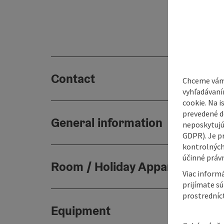
Contact
Chceme vám
vyhľadávaní
cookie. Na 
prevedené do
General information
neposkytujú
GDPR). Je p
kontrolných
účinné právn
Room / Holiday Appartement
Viac informá
prijímate s
prostredníc
Equipment