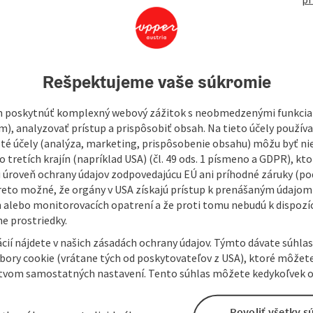
Rešpektujeme vaše súkromie
 poskytnúť komplexný webový zážitok s neobmedzenými funkciam
m), analyzovať prístup a prispôsobiť obsah. Na tieto účely použí
isté účely (analýza, marketing, prispôsobenie obsahu) môžu byť ni
 tretích krajín (napríklad USA) (čl. 49 ods. 1 písmeno a GDPR), kto
 úroveň ochrany údajov zodpovedajúcu EÚ ani príhodné záruky (podľ
reto možné, že orgány v USA získajú prístup k prenášaným údajom
 alebo monitorovacích opatrení a že proti tomu nebudú k dispozíc
e prostriedky.
cií nájdete v našich zásadách ochrany údajov. Týmto dávate súhlas
úbory cookie (vrátane tých od poskytovateľov z USA), ktoré môžet
tvom samostatných nastavení. Tento súhlas môžete kedykoľvek o
Povoliť všetky s