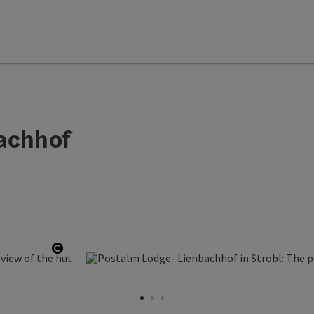
achhof
Open copyright