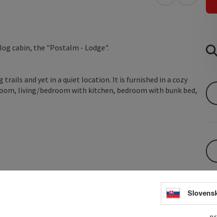
open in Googl
Open in
 log cabin, the "Postalm - Lodge".
 trails and yet in a quiet location. It is furnished in a cozy
teroom, living/bedroom with kitchen, bedroom with bunk bed,
, hairdryer, flat screen TV and wifi.
 on request.
Slovens
pr