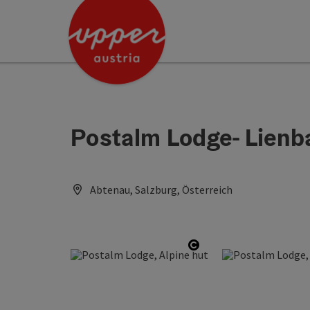
Accesskey
Accesskey
[0]
[2]
Postalm Lodge- Lienb
Abtenau, Salzburg, Österreich
Open copyright