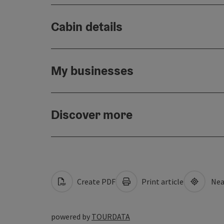
Cabin details
My businesses
Discover more
Create PDF
Print article
Nea
powered by
TOURDATA