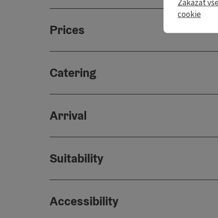
Zakázať vš
cookie
Prices
Catering
Arrival
Suitability
Accessibility