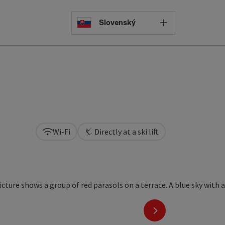
Select languag
Slovenský
Wi-Fi
Directly at a ski lift
next slide