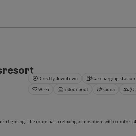
sresort
Directly downtown
Car charging station
Wi-Fi
Indoor pool
sauna
(O