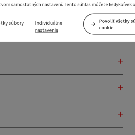
tvom samostatných nastavení. Tento súhlas môžete kedykoľvek o
Povoliť všetky s
etky súbory
Individuálne
cookie
nastavenia