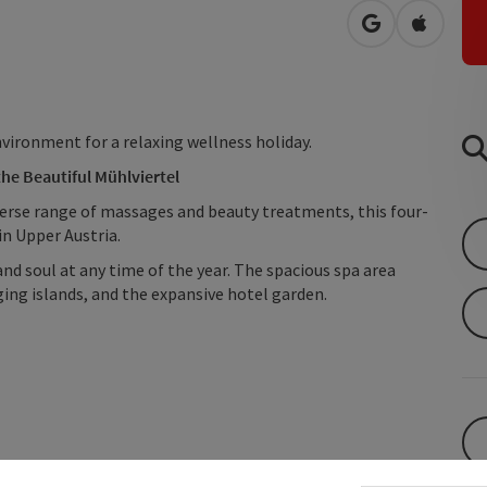
open in Googl
Open in
nvironment for a relaxing wellness holiday.
he Beautiful Mühlviertel
verse range of massages and beauty treatments, this four-
 in Upper Austria.
and soul at any time of the year. The spacious spa area
ing islands, and the expansive hotel garden.