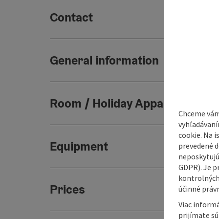
Contact
General information
Room / Holiday Appartement
Chceme vám
vyhľadávaní
cookie. Na 
Equipment
prevedené do
neposkytujú
GDPR). Je p
kontrolných
Prices
účinné právn
Viac informá
prijímate s