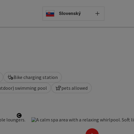
Select languag
Slovenský
Bike charging station
utdoor) swimming pool
pets allowed
Open copyright