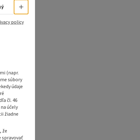
Select language - Open menu
ký
ivacy policy
i (napr.
vame súbory
ekedy údaje
ré
a čl. 46
 na účely
ii žiadne
, že
e spravovať