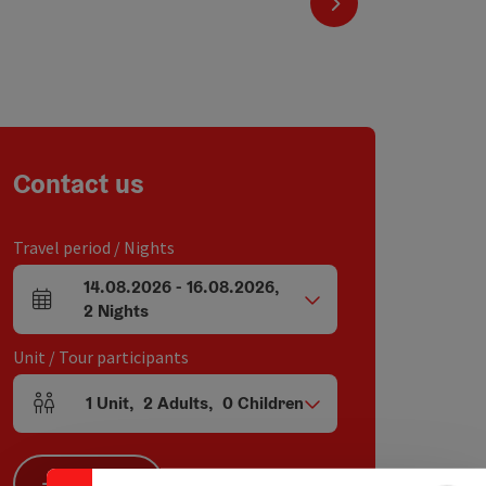
next slide
Contact us
Travel period / Nights
14.08.2026
-
16.08.2026
,
arrival and departure fields
2
Nights
Unit / Tour participants
1
Unit
,
2
Adults
,
0
Children
Collapse banner
Number of units and person fields
Search