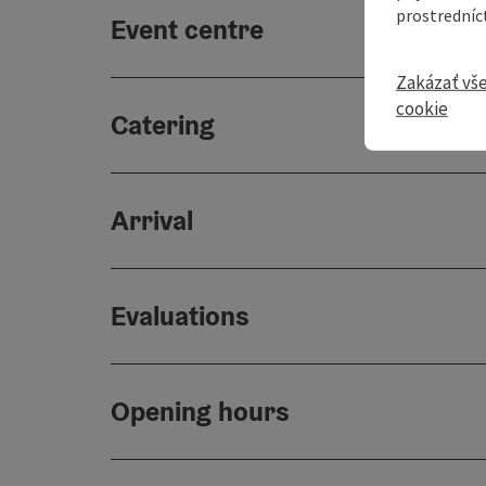
prostredníc
Event centre
Zakázať vš
cookie
Catering
Arrival
Evaluations
Opening hours