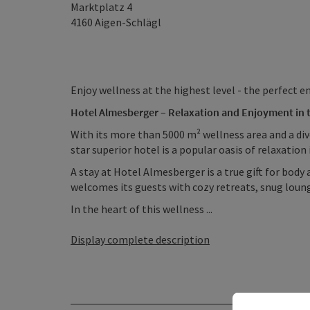
Marktplatz 4
4160
Aigen-Schlägl
Enjoy wellness at the highest level - the perfect e
Hotel Almesberger – Relaxation and Enjoyment in t
With its more than 5000 m² wellness area and a di
star superior hotel is a popular oasis of relaxation
A stay at Hotel Almesberger is a true gift for body 
welcomes its guests with cozy retreats, snug loung
In the heart of this wellness ...
Display complete description