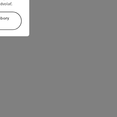
dvolať.
úbory