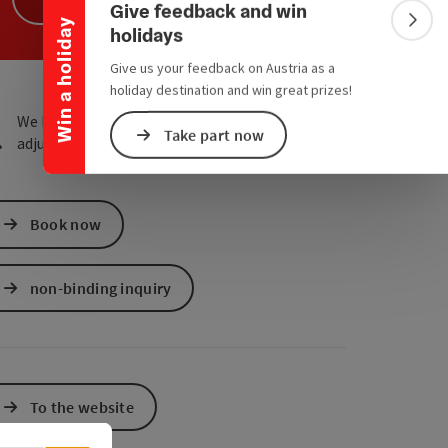
Give feedback and win
Win a holiday
Colla
e Maps
 Apple Maps
holidays
Give us your feedback on Austria as a
holiday destination and win great prizes!
We have not found any search results. Please
Take part now
adjust the filter functions!
Book now
non-binding inquiry
To the website