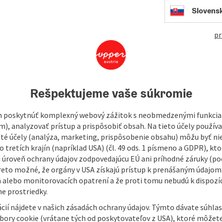
Slovens
pr
Rešpektujeme vaše súkromie
 poskytnúť komplexný webový zážitok s neobmedzenými funkciam
m), analyzovať prístup a prispôsobiť obsah. Na tieto účely použí
isté účely (analýza, marketing, prispôsobenie obsahu) môžu byť ni
 tretích krajín (napríklad USA) (čl. 49 ods. 1 písmeno a GDPR), kto
 úroveň ochrany údajov zodpovedajúcu EÚ ani príhodné záruky (podľ
reto možné, že orgány v USA získajú prístup k prenášaným údajom
 alebo monitorovacích opatrení a že proti tomu nebudú k dispozíc
e prostriedky.
cií nájdete v našich zásadách ochrany údajov. Týmto dávate súhlas
úbory cookie (vrátane tých od poskytovateľov z USA), ktoré môžet