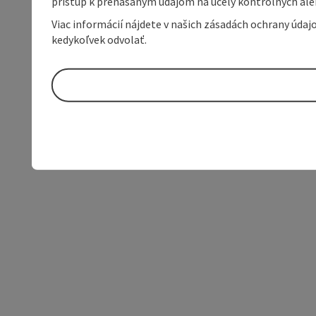
prístup k prenášaným údajom na účely kontrolných aleb
Viac informácií nájdete v našich zásadách ochrany úda
kedykoľvek odvolať.