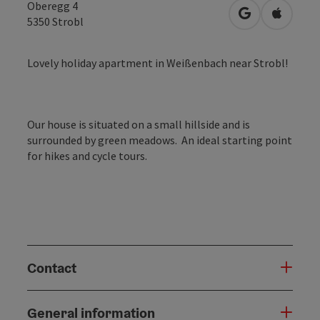
Oberegg 4
open in Googl
Open in
5350
Strobl
Lovely holiday apartment in Weißenbach near Strobl!
Our house is situated on a small hillside and is
surrounded by green meadows. An ideal starting point
for hikes and cycle tours.
Contact
General information