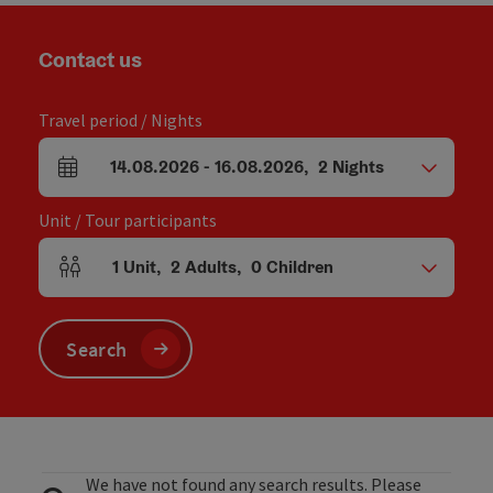
Contact us
Travel period / Nights
14.08.2026
-
16.08.2026
,
2
Nights
arrival and departure fields
Unit / Tour participants
1
Unit
,
2
Adults
,
0
Children
Number of units and person fields
Search
We have not found any search results. Please