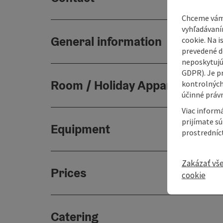
Chceme vám
vyhľadávaní
General information
cookie. Na 
prevedené do
neposkytujú
GDPR). Je p
Room / Holiday Appartement
kontrolných
účinné právn
Viac informá
prijímate s
Equipment
prostredníc
Zakázať vš
Prices
cookie
Catering