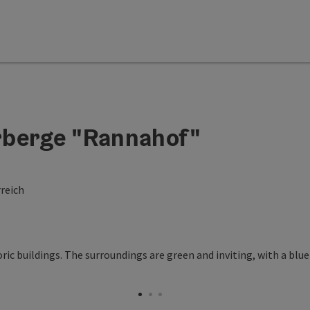
rberge "Rannahof"
rreich