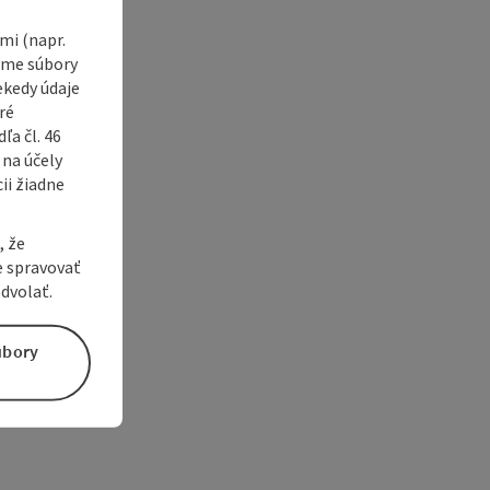
i (napr.
vame súbory
ekedy údaje
ré
a čl. 46
 na účely
ii žiadne
, že
e spravovať
dvolať.
úbory