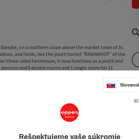
open in Googl
Open in
e Danube, on a southern slope above the market town of St.
adows, and fields, lies the youth hostel "RANNAHOF" of the
ler three-sided farmhouse, it now functions as a youth and
4 persons and 5 double rooms and 1 single room for 11
ng with a small living unit including a kitchen, shower, WC,
Slovens
pr
Rešpektujeme vaše súkromie