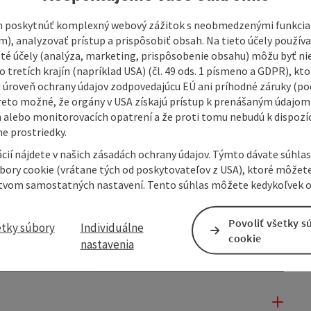
 poskytnúť komplexný webový zážitok s neobmedzenými funkciam
m), analyzovať prístup a prispôsobiť obsah. Na tieto účely použí
isté účely (analýza, marketing, prispôsobenie obsahu) môžu byť ni
 tretích krajín (napríklad USA) (čl. 49 ods. 1 písmeno a GDPR), kto
 úroveň ochrany údajov zodpovedajúcu EÚ ani príhodné záruky (podľ
reto možné, že orgány v USA získajú prístup k prenášaným údajom
 alebo monitorovacích opatrení a že proti tomu nebudú k dispozíc
e prostriedky.
cií nájdete v našich zásadách ochrany údajov. Týmto dávate súhlas
úbory cookie (vrátane tých od poskytovateľov z USA), ktoré môžet
tvom samostatných nastavení. Tento súhlas môžete kedykoľvek o
Povoliť všetky s
etky súbory
Individuálne
cookie
nastavenia