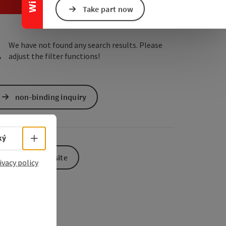
e Maps
 Apple Maps
Take part now
We have not found any search results. Please
adjust the filter functions!
non-binding inquiry
Select language - Open menu
ký
To the website
ivacy policy