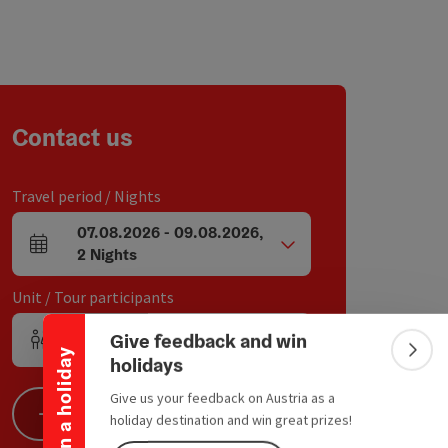
Contact us
Travel period / Nights
07.08.2026
-
09.08.2026
,
arrival and departure fields
2
Nights
Collapse banner
Unit / Tour participants
Give feedback and win
1
Unit
,
2
Adults
,
0
Children
Number of units and person fields
Win a holiday
Colla
holidays
Give us your feedback on Austria as a
Search
holiday destination and win great prizes!