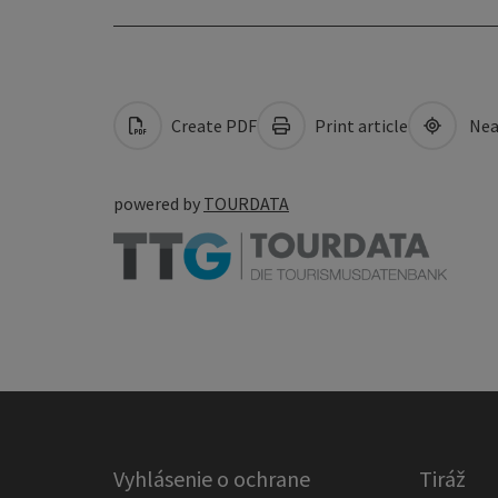
Create PDF
Print article
Nea
powered by
TOURDATA
Vyhlásenie o ochrane
Tiráž