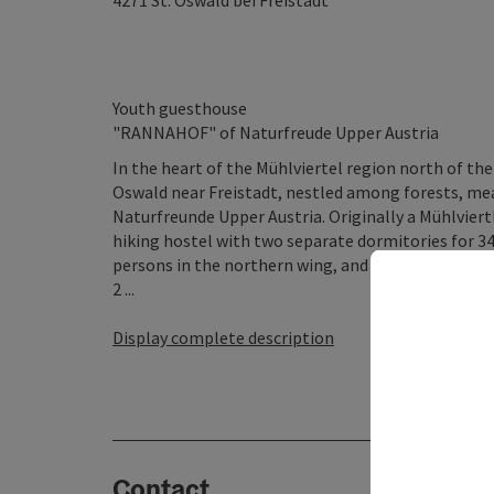
4271
St. Oswald bei Freistadt
Youth guesthouse
"RANNAHOF" of Naturfreude Upper Austria
In the heart of the Mühlviertel region north of th
Oswald near Freistadt, nestled among forests, me
Naturfreunde Upper Austria. Originally a Mühlviert
hiking hostel with two separate dormitories for 3
persons in the northern wing, and in the western wi
2 ...
Display complete description
Contact