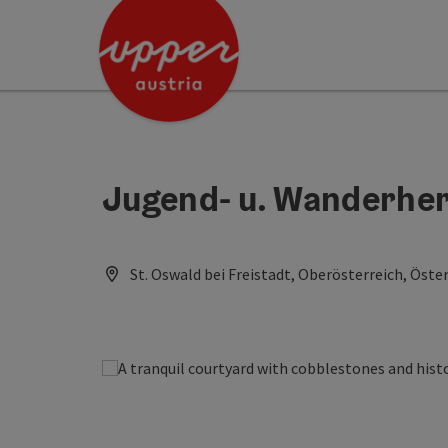
Accesskey
Accesskey
[0]
[2]
Jugend- u. Wanderhe
St. Oswald bei Freistadt, Oberösterreich, Öste