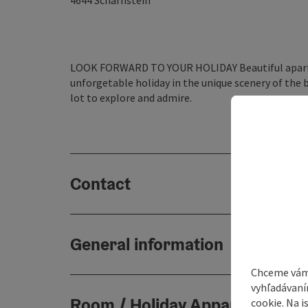
4644
Scharnstein
LOOK FORWARD TO YOUR HOLIDAY Beautiful apartm
unforgetable holiday in the unique scenery of the 
lot to explore and admire.
Contact
General information
Chceme vám
vyhľadávaní
Room / Holiday Appartement
cookie. Na 