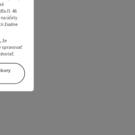
ré
a čl. 46
 na účely
ii žiadne
, že
e spravovať
dvolať.
úbory