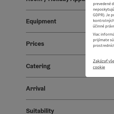
prevedené do
neposkytujú
GDPR). Je p
Equipment
kontrolných
účinné právn
Viac informá
prijímate s
Prices
prostredníc
Zakázať vš
Catering
cookie
Arrival
Suitability