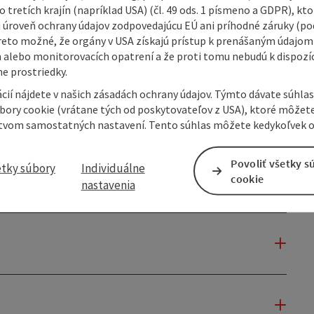
 tretích krajín (napríklad USA) (čl. 49 ods. 1 písmeno a GDPR), kto
 úroveň ochrany údajov zodpovedajúcu EÚ ani príhodné záruky (podľ
reto možné, že orgány v USA získajú prístup k prenášaným údajom
 alebo monitorovacích opatrení a že proti tomu nebudú k dispozíc
e prostriedky.
cií nájdete v našich zásadách ochrany údajov. Týmto dávate súhlas
úbory cookie (vrátane tých od poskytovateľov z USA), ktoré môžet
tvom samostatných nastavení. Tento súhlas môžete kedykoľvek o
Povoliť všetky s
etky súbory
Individuálne
cookie
nastavenia