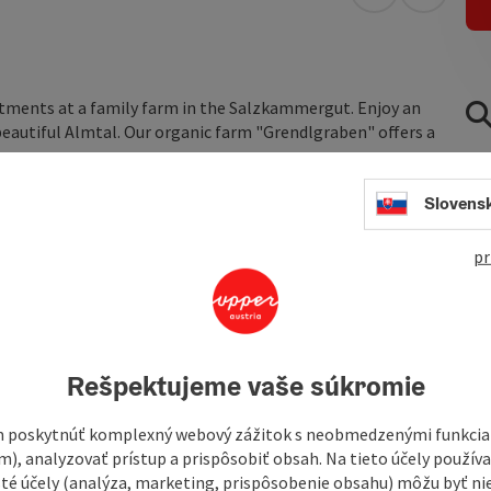
open in Googl
Open in
ents at a family farm in the Salzkammergut. Enjoy an
beautiful Almtal. Our organic farm "Grendlgraben" offers a
Slovens
pr
Rešpektujeme vaše súkromie
 poskytnúť komplexný webový zážitok s neobmedzenými funkciam
m), analyzovať prístup a prispôsobiť obsah. Na tieto účely použí
isté účely (analýza, marketing, prispôsobenie obsahu) môžu byť ni