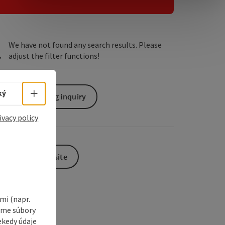
e Maps
 Apple Maps
We have not found any search results. Please
adjust the filter functions!
Select language - Open menu
ký
non-binding inquiry
ivacy policy
To the website
i (napr.
vame súbory
ekedy údaje