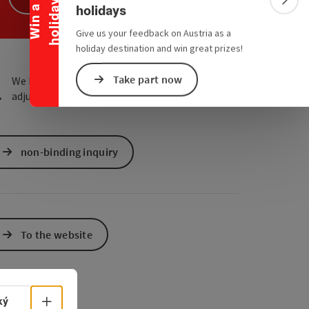
y
Colla
holidays
W
i
n
a
h
o
l
i
d
a
e Maps
 Apple Maps
Give us your feedback on Austria as a
holiday destination and win great prizes!
Take part now
We have not found any search results. Please
adjust the filter functions!
non-binding inquiry
To the website
Select language - Open menu
ký