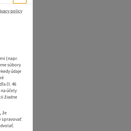
ivacy policy
i (napr.
vame súbory
ekedy údaje
ré
a čl. 46
 na účely
ii žiadne
, že
e spravovať
dvolať.