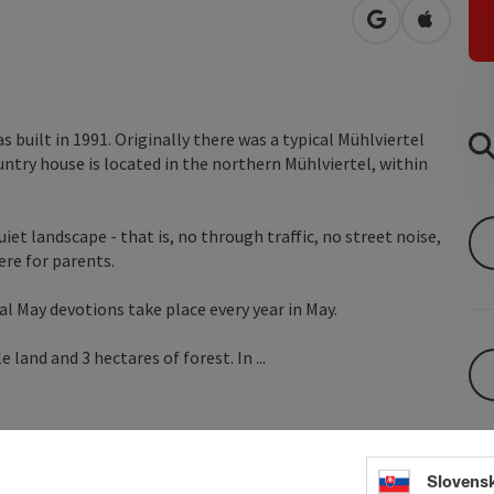
open in Googl
Open in
s built in 1991. Originally there was a typical Mühlviertel
ountry house is located in the northern Mühlviertel, within
quiet landscape - that is, no through traffic, no street noise,
ere for parents.
l May devotions take place every year in May.
land and 3 hectares of forest. In ...
Slovens