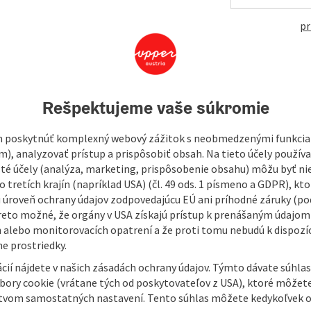
pr
Rešpektujeme vaše súkromie
 poskytnúť komplexný webový zážitok s neobmedzenými funkciam
m), analyzovať prístup a prispôsobiť obsah. Na tieto účely použí
isté účely (analýza, marketing, prispôsobenie obsahu) môžu byť ni
 tretích krajín (napríklad USA) (čl. 49 ods. 1 písmeno a GDPR), kto
 úroveň ochrany údajov zodpovedajúcu EÚ ani príhodné záruky (podľ
reto možné, že orgány v USA získajú prístup k prenášaným údajom
 alebo monitorovacích opatrení a že proti tomu nebudú k dispozíc
e prostriedky.
cií nájdete v našich zásadách ochrany údajov. Týmto dávate súhlas
úbory cookie (vrátane tých od poskytovateľov z USA), ktoré môžet
tvom samostatných nastavení. Tento súhlas môžete kedykoľvek o