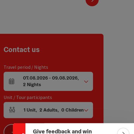
Contact us
Travel period / Nights
07.08.2026
-
09.08.2026
,
arrival and departure fields
2
Nights
Unit / Tour participants
Collapse banner
1
Unit
,
2
Adults
,
0
Children
Number of units and person fields
Give feedback and win
Search