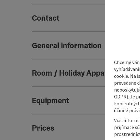
Contact
General information
Chceme vám
vyhľadávaní
Room / Holiday Appartement
cookie. Na 
prevedené do
neposkytujú
GDPR). Je p
Equipment
kontrolných
účinné právn
Viac informá
Prices
prijímate s
prostredníc