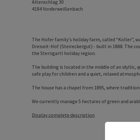
Altenschlag 30
4184
Vorderweißenbach
The Hofer family's holiday farm, called “Koller”, wa
Dreiseit-Hof (Steireckergut) - built in 1888. The c
the Sterngartl holiday region.
The building is located in the middle of an idyllic, 
safe play for children and a quiet, relaxed atmosph
The house has a chapel from 1895, where traditiona
We currently manage 5 hectares of green and arable 
Display complete description