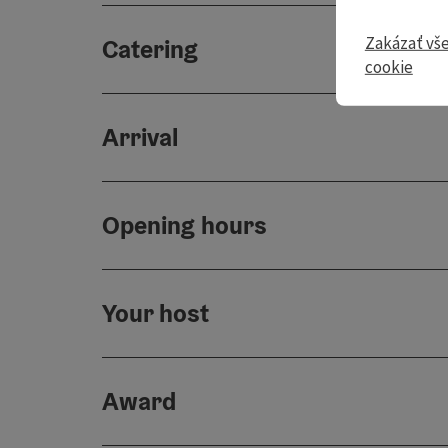
Zakázať vš
Catering
cookie
Arrival
Opening hours
Your host
Award