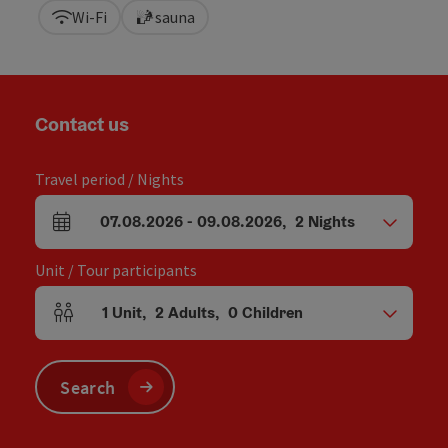
Wi-Fi
sauna
Contact us
Travel period / Nights
07.08.2026
-
09.08.2026
,
2
Nights
arrival and departure fields
Unit / Tour participants
1
Unit
,
2
Adults
,
0
Children
Number of units and person fields
Search