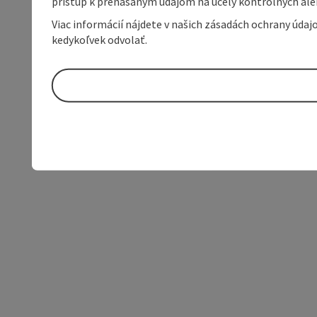
prístup k prenášaným údajom na účely kontrolných aleb
Viac informácií nájdete v našich zásadách ochrany úda
kedykoľvek odvolať.