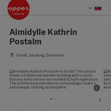
Accesskey
Accesskey
[0]
[2]
Slove
Select
Almidylle Kathrin
Postalm
Strobl, Salzburg, Österreich
©
Open c
next sl