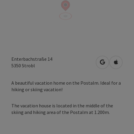
Enterbachstraße 14
open in Googl
Open in
5350
Strobl
A beautiful vacation home on the Postalm. Ideal for a
hiking or skiing vacation!
The vacation house is located in the middle of the
skiing and hiking area of the Postalm at 1.200m.