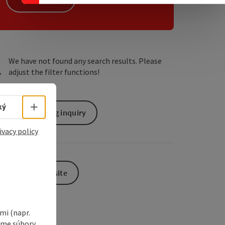
e Maps
 Apple Maps
We have not found any search results. Please
adjust the filter functions!
Select language - Open menu
ký
non-binding inquiry
ivacy policy
To the website
i (napr.
vame súbory