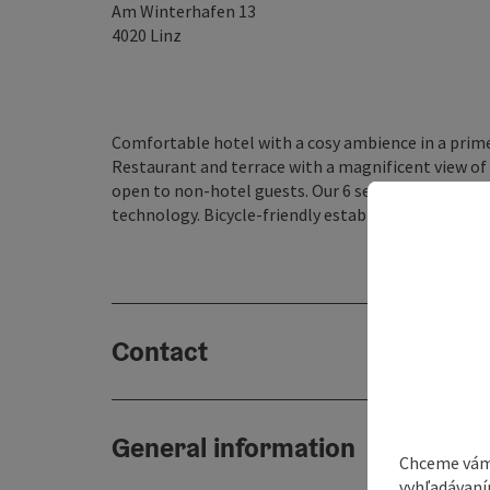
Am Winterhafen 13
4020
Linz
Comfortable hotel with a cosy ambience in a prime
Restaurant and terrace with a magnificent view of t
open to non-hotel guests. Our 6 seminar rooms wit
technology. Bicycle-friendly establishment (rental
Contact
General information
Chceme vám
vyhľadávaní