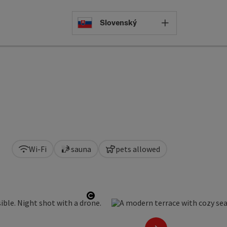
Select languag
Slovenský
Wi-Fi
sauna
pets allowed
Open copyright