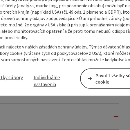
isté účely (analýza, marketing, prispôsobenie obsahu) môžu byť ni
 tretích krajín (napríklad USA) (čl. 49 ods. 1 písmeno a GDPR), kto
 úroveň ochrany údajov zodpovedajúcu EÚ ani príhodné záruky (podľ
reto možné, že orgány v USA získajú prístup k prenášaným údajom
 alebo monitorovacích opatrení a že proti tomu nebudú k dispozíc
e prostriedky.
cií nájdete v našich zásadách ochrany údajov. Týmto dávate súhlas
úbory cookie (vrátane tých od poskytovateľov z USA), ktoré môžet
tvom samostatných nastavení. Tento súhlas môžete kedykoľvek o
Povoliť všetky s
etky súbory
Individuálne
cookie
nastavenia