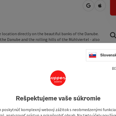
open in Googl
Open in
 location directly on the beautiful banks of the Danube.
he Danube and the rolling hills of the Mühlviertel - also
h daylight offer you state-of-the-art conference
 bikes).
Slovens
pr
Rešpektujeme vaše súkromie
 poskytnúť komplexný webový zážitok s neobmedzenými funkciam
m), analyzovať prístup a prispôsobiť obsah. Na tieto účely použí