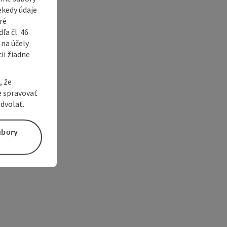
ekedy údaje
ré
a čl. 46
 na účely
ii žiadne
, že
e spravovať
dvolať.
úbory