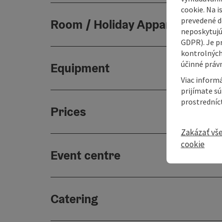
cookie. Na 
prevedené do
Room / Holiday Appartement
neposkytujú
GDPR). Je p
kontrolných
účinné právn
Equipment
Viac informá
prijímate s
prostredníc
Prices
Zakázať vš
cookie
Event centre
Catering