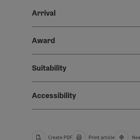
Arrival
Award
Suitability
Accessibility
Create PDF
Print article
Nea