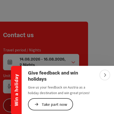
Contact us
Travel period / Nights
Collapse banner
14.08.2026
-
16.08.2026
,
arrival and departure fields
2
Nights
Give feedback and win
Unit / Tour participants
Win a holiday
Colla
holidays
1
Unit
,
2
Adults
,
0
Children
Give us your feedback on Austria as a
Number of units and person fields
holiday destination and win great prizes!
Take part now
Search