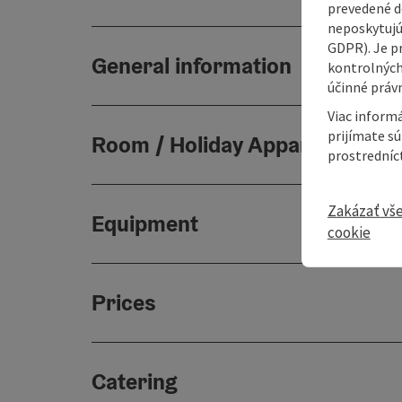
prevedené do
neposkytujú
GDPR). Je p
General information
kontrolných
účinné právn
Viac informá
prijímate s
Room / Holiday Appartement
prostredníc
Zakázať vš
Equipment
cookie
Prices
Catering