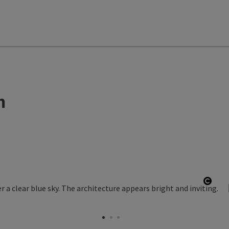
m
Open