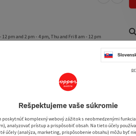
open in Googl
Open in
 12 pm and 2 pm - 4 pm, Thu and Fri 8 am - 12 pm
utensils, fridge, cable TV, free WiFi.
old drinks machines and snack vending machine, free access
Slovens
 garage.
pr
n in Linz is located on the edge of the Mühlviertel. Lake
of Linz can be reached ...
Rešpektujeme vaše súkromie
 poskytnúť komplexný webový zážitok s neobmedzenými funkciam
m), analyzovať prístup a prispôsobiť obsah. Na tieto účely použí
isté účely (analýza, marketing, prispôsobenie obsahu) môžu byť ni