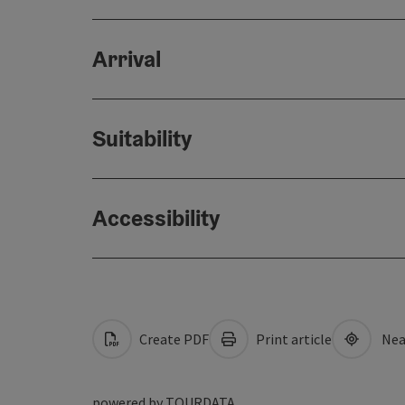
Arrival
Suitability
Accessibility
Create PDF
Print article
Nea
powered by
TOURDATA