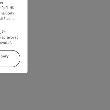
ré
a čl. 46
 na účely
ii žiadne
, že
e spravovať
dvolať.
úbory