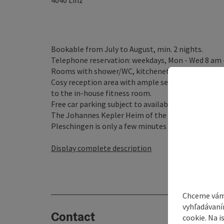
4040
Linz
Bookable from July to August, min. 2 nights.
Telephone reservation: weekdays, Mon - Wed 8 am -
Rooms with shower/WC, kitchenette without kitchen 
Cosy reception area with ample seating, hot and c
to the in-house fitness room.
Free car parking subject to availability and bicycle
The Johannes Kepler Heim of the Studentehilfsverei
Pleschingen is only a few minutes away. The centre 
Display complete description
Chceme vám
vyhľadávaní
Contact
cookie. Na 