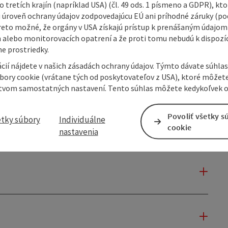
 tretích krajín (napríklad USA) (čl. 49 ods. 1 písmeno a GDPR), kto
 úroveň ochrany údajov zodpovedajúcu EÚ ani príhodné záruky (podľ
reto možné, že orgány v USA získajú prístup k prenášaným údajom
 alebo monitorovacích opatrení a že proti tomu nebudú k dispozíc
e prostriedky.
cií nájdete v našich zásadách ochrany údajov. Týmto dávate súhlas
úbory cookie (vrátane tých od poskytovateľov z USA), ktoré môžet
tvom samostatných nastavení. Tento súhlas môžete kedykoľvek o
Povoliť všetky s
etky súbory
Individuálne
cookie
nastavenia