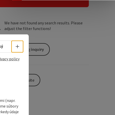
e Maps
 Apple Maps
We have not found any search results. Please
adjust the filter functions!
Select language - Open menu
ký
non-binding inquiry
ivacy policy
To the website
i (napr.
vame súbory
ekedy údaje