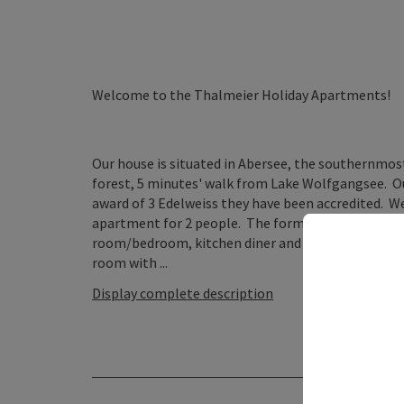
Welcome to the Thalmeier Holiday Apartments!
Our house is situated in Abersee, the southernmost p
forest, 5 minutes' walk from Lake Wolfgangsee. Ou
award of 3 Edelweiss they have been accredited. W
apartment for 2 people. The former are 55 m² in s
room/bedroom, kitchen diner and a bedroom. The s
room with ...
Display complete description