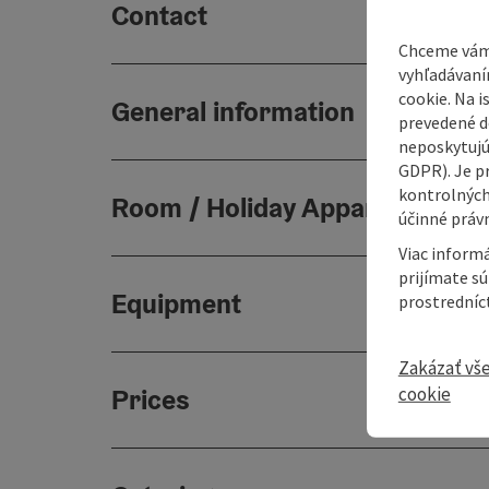
Contact
Chceme vám
vyhľadávaní
cookie. Na 
General information
prevedené do
neposkytujú
GDPR). Je p
kontrolných
Room / Holiday Appartement
účinné právn
Viac informá
prijímate s
Equipment
prostredníc
Zakázať vš
Prices
cookie