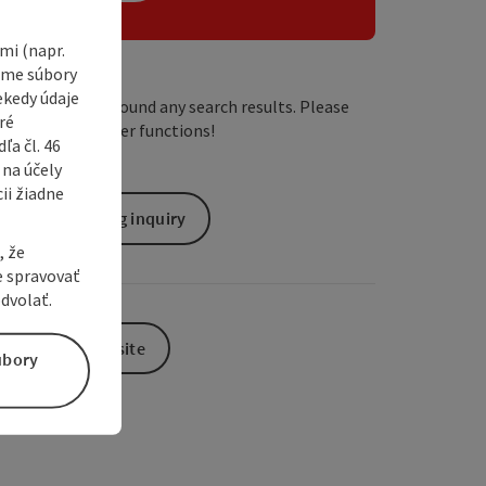
i (napr.
vame súbory
ekedy údaje
We have not found any search results. Please
ré
adjust the filter functions!
a čl. 46
 na účely
ii žiadne
non-binding inquiry
, že
e spravovať
dvolať.
To the website
úbory