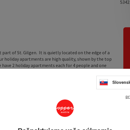
534
art of St. Gilgen. It is quietly located on the edge of a
r holiday apartments are high quality, shown by the top
e have 2 holiday apartments each for 4 people and one
ize and comprise: entrance lobby, bathroom/WC, living
maller apartment is 45 m² and comprises: a large living
Slovens
pr