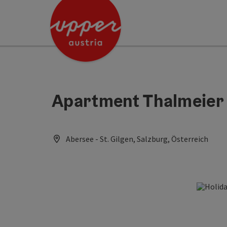
Accesskey
Accesskey
[0]
[2]
Apartment Thalmeier
Abersee - St. Gilgen, Salzburg, Österreich