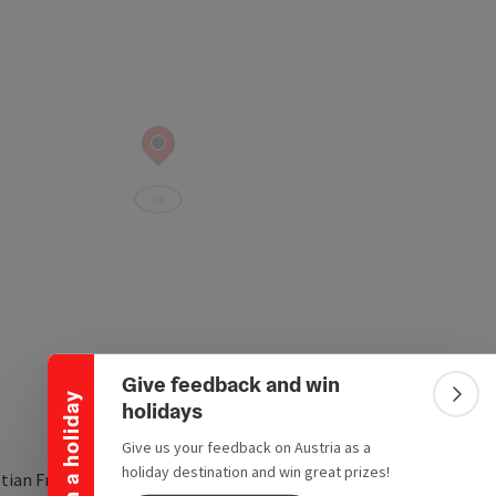
Collapse banner
Give feedback and win
Win a holiday
Colla
holidays
Give us your feedback on Austria as a
holiday destination and win great prizes!
stian Fritz Weg 15