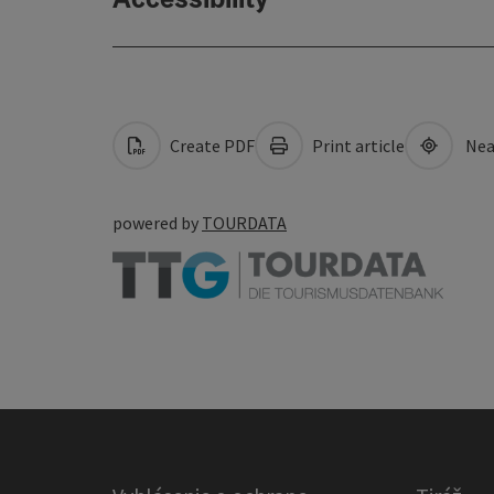
Create PDF
Print article
Nea
powered by
TOURDATA