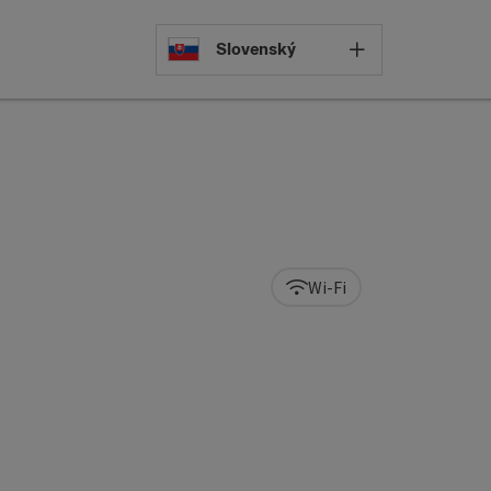
Select languag
Slovenský
Wi-Fi
pyright