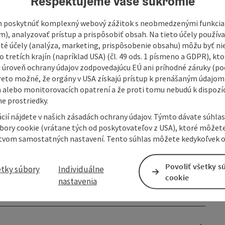
Rešpektujeme vaše súkromie
 poskytnúť komplexný webový zážitok s neobmedzenými funkciam
m), analyzovať prístup a prispôsobiť obsah. Na tieto účely použí
isté účely (analýza, marketing, prispôsobenie obsahu) môžu byť ni
 tretích krajín (napríklad USA) (čl. 49 ods. 1 písmeno a GDPR), kto
 úroveň ochrany údajov zodpovedajúcu EÚ ani príhodné záruky (podľ
reto možné, že orgány v USA získajú prístup k prenášaným údajom
 alebo monitorovacích opatrení a že proti tomu nebudú k dispozíc
e prostriedky.
cií nájdete v našich zásadách ochrany údajov. Týmto dávate súhlas
úbory cookie (vrátane tých od poskytovateľov z USA), ktoré môžet
tvom samostatných nastavení. Tento súhlas môžete kedykoľvek o
Povoliť všetky s
etky súbory
Individuálne
cookie
nastavenia