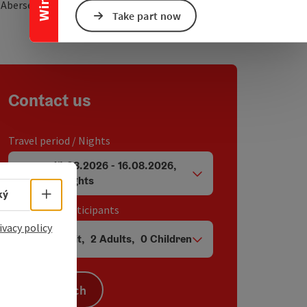
open in Google Maps
Open in Apple Map
2
Abersee - St. Gilgen
Take part now
Contact us
Travel period / Nights
14.08.2026
-
16.08.2026
,
arrival and departure fields
2
Nights
Select language - Open menu
ký
Unit / Tour participants
ivacy policy
1
Unit
,
2
Adults
,
0
Children
Number of units and person fields
Search