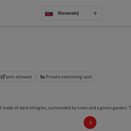
Select languag
Slovenský
pets allowed
Private swimming spot
next slide