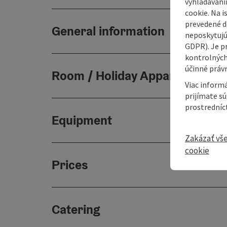
vyhľadávaní
cookie. Na 
prevedené do
General information
neposkytujú
GDPR). Je p
kontrolných
účinné právn
Room / Holiday Appartement
Viac informá
prijímate s
prostredníc
Equipment
Zakázať vš
cookie
Prices
Catering