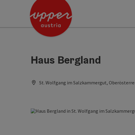
Accesskey
Accesskey
[0]
[2]
Haus Bergland
St. Wolfgang im Salzkammergut, Oberösterrei