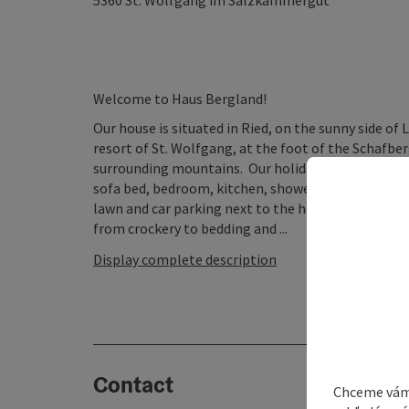
5360
St. Wolfgang im Salzkammergut
Welcome to Haus Bergland!
Our house is situated in Ried, on the sunny side o
resort of St. Wolfgang, at the foot of the Schafbe
surrounding mountains. Our holiday apartments are
sofa bed, bedroom, kitchen, shower, WC, separate l
lawn and car parking next to the house. We are ope
from crockery to bedding and ...
Display complete description
Contact
Chceme vám