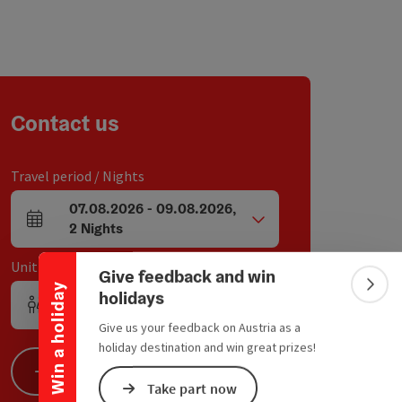
Contact us
Travel period / Nights
Collapse banner
07.08.2026
-
09.08.2026
,
arrival and departure fields
2
Nights
Unit / Tour participants
Give feedback and win
Win a holiday
Colla
holidays
1
Unit
,
2
Adults
,
0
Children
Number of units and person fields
Give us your feedback on Austria as a
holiday destination and win great prizes!
Search
Take part now