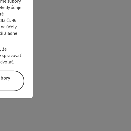
vame súbory
ekedy údaje
ré
a čl. 46
 na účely
ii žiadne
, že
e spravovať
dvolať.
úbory