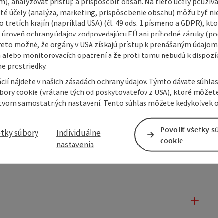
m), analyzovať prístup a prispôsobiť obsah. Na tieto účely použí
isté účely (analýza, marketing, prispôsobenie obsahu) môžu byť ni
 tretích krajín (napríklad USA) (čl. 49 ods. 1 písmeno a GDPR), kto
 úroveň ochrany údajov zodpovedajúcu EÚ ani príhodné záruky (podľ
reto možné, že orgány v USA získajú prístup k prenášaným údajom
 alebo monitorovacích opatrení a že proti tomu nebudú k dispozíc
e prostriedky.
cií nájdete v našich zásadách ochrany údajov. Týmto dávate súhlas
úbory cookie (vrátane tých od poskytovateľov z USA), ktoré môžet
tvom samostatných nastavení. Tento súhlas môžete kedykoľvek o
Povoliť všetky s
etky súbory
Individuálne
cookie
nastavenia