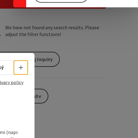
e Maps
 Apple Maps
We have not found any search results. Please
adjust the filter functions!
non-binding inquiry
Select language - Open menu
ký
ivacy policy
To the website
i (napr.