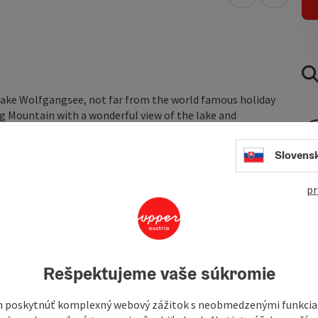
open in Googl
Open in
f Lake Wolfgangsee, not far from the world famous holiday
rg Mountain with a wonderful view of the lake and
 lovingly furnished, for 2-4 people and have a lounge with
obby, balcony, central heating, TV, terrace, sunbathing
Slovens
n all year round and the apartments are fully equipped,
pr
Rešpektujeme vaše súkromie
 poskytnúť komplexný webový zážitok s neobmedzenými funkciam