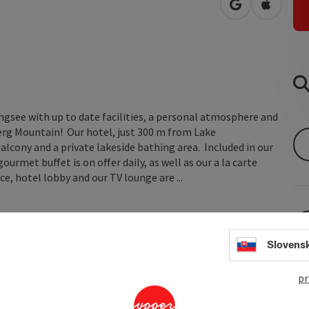
open in Googl
Open in
ngsee with up to date facilities, a personal atmosphere and
fberg Mountain! Our hotel, just 300 m from Lake
lcony and a private lakeside bathing area. Included in our
gourmet buffet is on offer daily, as well as our a la carte
e, hotel lobby and our TV lounge are ...
Slovens
pr