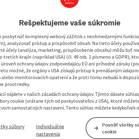
Rešpektujeme vaše súkromie
 poskytnúť komplexný webový zážitok s neobmedzenými funkciam
m), analyzovať prístup a prispôsobiť obsah. Na tieto účely použí
isté účely (analýza, marketing, prispôsobenie obsahu) môžu byť ni
 tretích krajín (napríklad USA) (čl. 49 ods. 1 písmeno a GDPR), kto
 úroveň ochrany údajov zodpovedajúcu EÚ ani príhodné záruky (podľ
reto možné, že orgány v USA získajú prístup k prenášaným údajom
 alebo monitorovacích opatrení a že proti tomu nebudú k dispozíc
e prostriedky.
cií nájdete v našich zásadách ochrany údajov. Týmto dávate súhlas
úbory cookie (vrátane tých od poskytovateľov z USA), ktoré môžet
tvom samostatných nastavení. Tento súhlas môžete kedykoľvek o
Povoliť všetky s
etky súbory
Individuálne
cookie
nastavenia