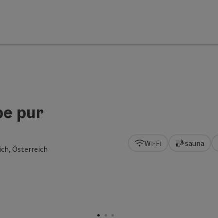
be pur
Wi-Fi
sauna
ch, Österreich