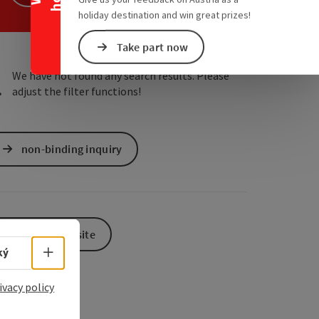
e Maps
 Apple Maps
holiday destination and win great prizes!
Take part now
We have not found any search results. Please
adjust the filter functions!
non-binding inquiry
To the website
Select language - Open menu
ký
ivacy policy