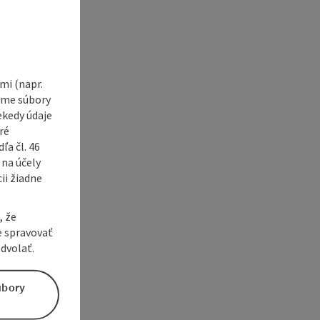
i (napr.
vame súbory
ekedy údaje
ré
a čl. 46
 na účely
ii žiadne
, že
e spravovať
dvolať.
úbory