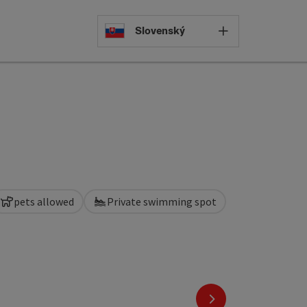
Select languag
Slovenský
pets allowed
Private swimming spot
next slide