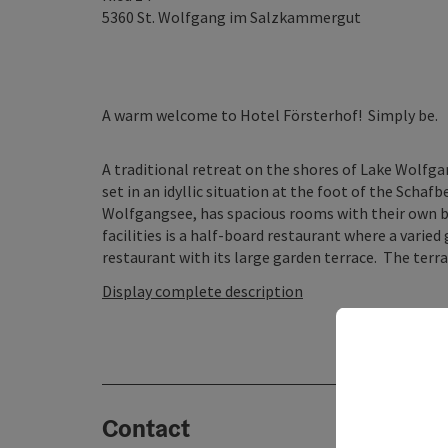
5360
St. Wolfgang im Salzkammergut
A warm welcome to Hotel Försterhof! Simply be.
A traditional retreat on the shores of Lake Wolfga
set in an idyllic situation at the foot of the Scha
Wolfgangsee, has spacious rooms with their own ba
facilities is a half-board restaurant where a varied 
restaurant with its large garden terrace. The terrac
Display complete description
Contact