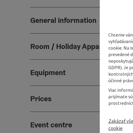
General information
Chceme vám
vyhľadávaní
Room / Holiday Appartement
cookie. Na 
prevedené do
neposkytujú
GDPR). Je p
Equipment
kontrolných
účinné právn
Viac informá
prijímate s
Prices
prostredníc
Zakázať vš
Event centre
cookie