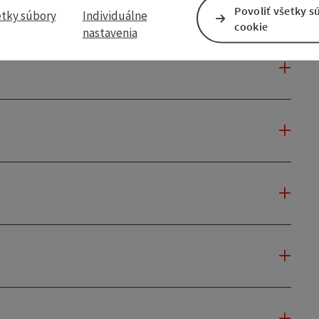
Povoliť všetky s
etky súbory
Individuálne
cookie
nastavenia