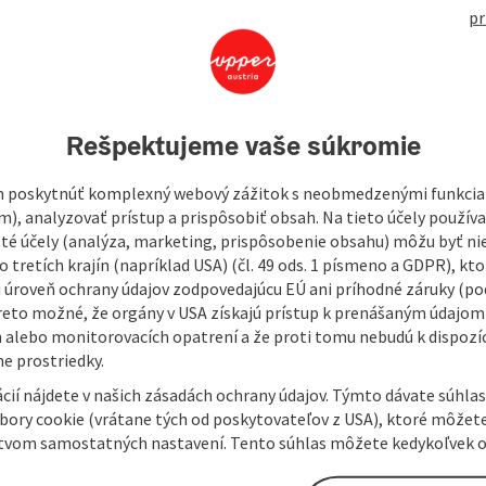
pr
Rešpektujeme vaše súkromie
 poskytnúť komplexný webový zážitok s neobmedzenými funkciam
m), analyzovať prístup a prispôsobiť obsah. Na tieto účely použí
isté účely (analýza, marketing, prispôsobenie obsahu) môžu byť ni
 tretích krajín (napríklad USA) (čl. 49 ods. 1 písmeno a GDPR), kto
 úroveň ochrany údajov zodpovedajúcu EÚ ani príhodné záruky (podľ
reto možné, že orgány v USA získajú prístup k prenášaným údajom
 alebo monitorovacích opatrení a že proti tomu nebudú k dispozíc
e prostriedky.
cií nájdete v našich zásadách ochrany údajov. Týmto dávate súhlas
úbory cookie (vrátane tých od poskytovateľov z USA), ktoré môžet
tvom samostatných nastavení. Tento súhlas môžete kedykoľvek o