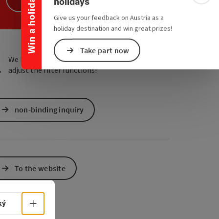
Win a holiday
holidays
e Maps
 Apple Maps
Give us your feedback on Austria as a
holiday destination and win great prizes!
Take part now
We have not found any search results. Please
adjust the filter functions!
non-binding inquiry
To the website
Select language - Open menu
ký