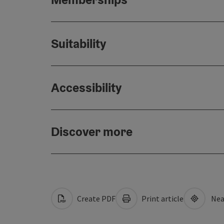
Suitability
Accessibility
Discover more
Create PDF
Print article
Nea