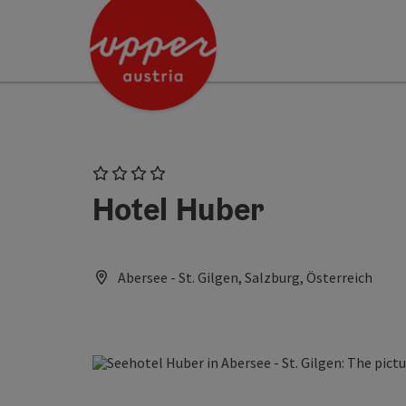
Accesskey
Accesskey
[0]
[2]
4 Stars
Hotel Huber
Abersee - St. Gilgen, Salzburg, Österreich