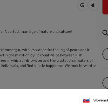
open in Googl
Open in
e. A perfect marriage of nature and culture!
lzkammergut, with its wonderful feeling of peace and its
ed in the midst of idyllic countryside between lush
s in which birds twitter and the crystal clear waters of
ndividuals, and find a little happiness. We look forward to
Slovens