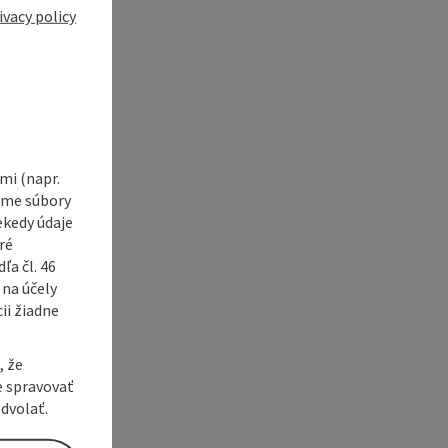
ivacy policy
i (napr.
vame súbory
ekedy údaje
ré
a čl. 46
 na účely
ii žiadne
, že
e spravovať
dvolať.