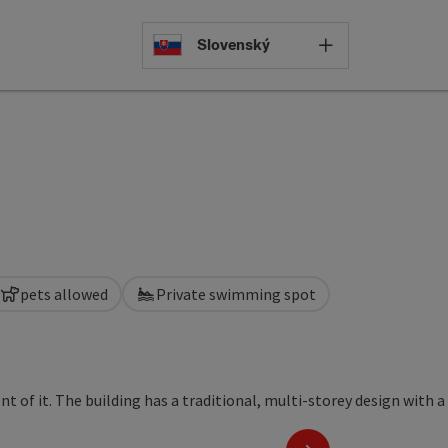
Select languag
Slovenský
pets allowed
Private swimming spot