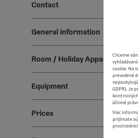
Contact
General information
Chceme vám
Room / Holiday Appartement
vyhľadávaní
cookie. Na 
prevedené do
neposkytujú
Equipment
GDPR). Je p
kontrolných
účinné právn
Prices
Viac informá
prijímate s
prostredníc