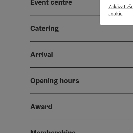
Event centre
Zakázať vš
cookie
Catering
Arrival
Opening hours
Award
Memberships