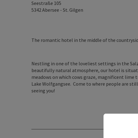
Seestraße 105
5342
Abersee - St. Gilgen
The romantic hotel in the middle of the countrysid
Nestling in one of the loveliest settings in the Sa
beautifully natural atmosphere, our hotel is situat
meadows on which cows graze, magnificent lime tree
Lake Wolfgangsee. Come to where people are still i
seeing you!