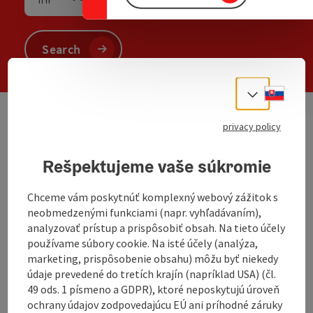
Number of units and person fields
Search
Slove
Select
privacy policy
We have not found any search results. Please
adjust the filter functions!
Rešpektujeme vaše súkromie
Chceme vám poskytnúť komplexný webový zážitok s
non-binding inquiry
neobmedzenými funkciami (napr. vyhľadávaním),
analyzovať prístup a prispôsobiť obsah. Na tieto účely
používame súbory cookie. Na isté účely (analýza,
marketing, prispôsobenie obsahu) môžu byť niekedy
údaje prevedené do tretích krajín (napríklad USA) (čl.
49 ods. 1 písmeno a GDPR), ktoré neposkytujú úroveň
To the website
ochrany údajov zodpovedajúcu EÚ ani príhodné záruky