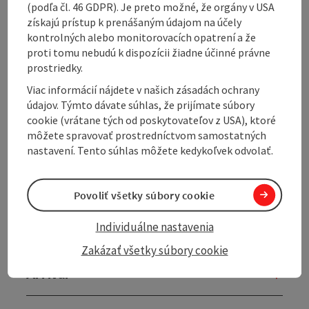
(podľa čl. 46 GDPR). Je preto možné, že orgány v USA
získajú prístup k prenášaným údajom na účely
The Gasthof-Pension Labmayer offers 14 cosily
kontrolných alebo monitorovacích opatrení a že
furnished rooms (single to four-bed rooms), equipped
proti tomu nebudú k dispozícii žiadne účinné právne
with shower, WC and cable TV. Pets are welcome.
prostriedky.
The menu includes home-style cooking and regional
Viac informácií nájdete v našich zásadách ochrany
specialities from the Innviertel region. In summer,
údajov. Týmto dávate súhlas, že prijímate súbory
there is a lovely garden for al fresco dining.
cookie (vrátane tých od poskytovateľov z USA), ktoré
môžete spravovať prostredníctvom samostatných
nastavení. Tento súhlas môžete kedykoľvek odvolať.
Contact
Povoliť všetky súbory cookie
Individuálne nastavenia
Prices
Zakázať všetky súbory cookie
Arrival