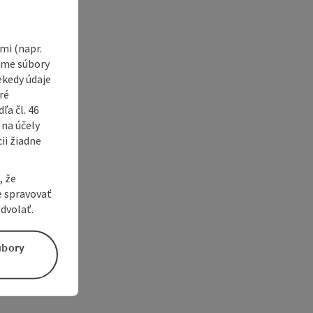
i (napr.
vame súbory
ekedy údaje
ré
a čl. 46
 na účely
ii žiadne
, že
e spravovať
dvolať.
úbory