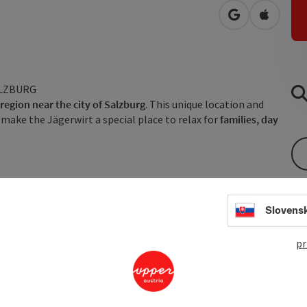
open in Googl
Open in
ALZBURG
 region
near the city of Salzburg
. This unique location and
 make the Jägerwirt a special place to relax for
families, day
with great attention to detail. It is important to us that you
Slovens
el.
 work, then our
restaurant with regional ...
pr