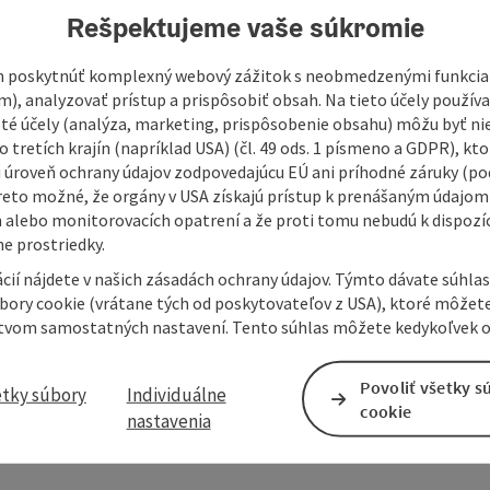
Rešpektujeme vaše súkromie
 poskytnúť komplexný webový zážitok s neobmedzenými funkciam
m), analyzovať prístup a prispôsobiť obsah. Na tieto účely použí
isté účely (analýza, marketing, prispôsobenie obsahu) môžu byť ni
 tretích krajín (napríklad USA) (čl. 49 ods. 1 písmeno a GDPR), kto
 úroveň ochrany údajov zodpovedajúcu EÚ ani príhodné záruky (podľ
reto možné, že orgány v USA získajú prístup k prenášaným údajom
 alebo monitorovacích opatrení a že proti tomu nebudú k dispozíc
e prostriedky.
cií nájdete v našich zásadách ochrany údajov. Týmto dávate súhlas
úbory cookie (vrátane tých od poskytovateľov z USA), ktoré môžet
tvom samostatných nastavení. Tento súhlas môžete kedykoľvek o
Povoliť všetky s
etky súbory
Individuálne
cookie
nastavenia