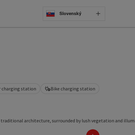
Select languag
Slovenský
r charging station
Bike charging station