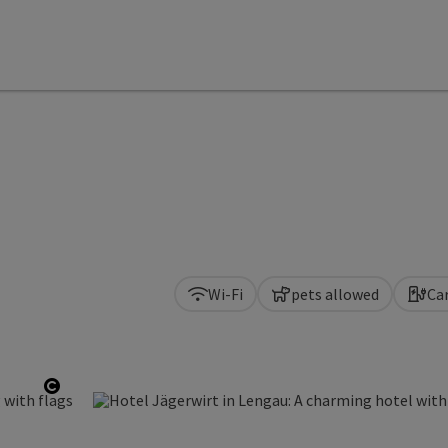
Wi-Fi
pets allowed
Ca
Open copyright