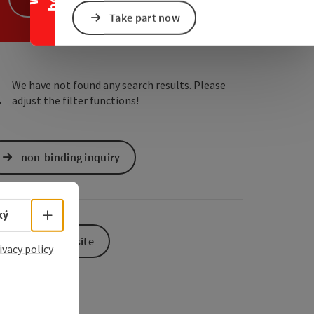
Take part now
e Maps
 Apple Maps
We have not found any search results. Please
adjust the filter functions!
non-binding inquiry
Select language - Open menu
ký
To the website
ivacy policy