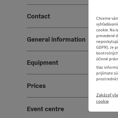
Contact
Chceme vám
vyhľadávaní
cookie. Na 
prevedené do
General information
neposkytujú
GDPR). Je p
kontrolných
účinné právn
Equipment
Viac informá
prijímate s
prostredníc
Prices
Zakázať vš
cookie
Event centre