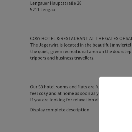
Lengauer Hauptstraße 28
5211
Lengau
COSY HOTEL & RESTAURANT AT THE GATES OF S
The Jägerwirt is located in the
beautiful Innviertel
the quiet, green recreational area on the doorstep
trippers and business travellers
.
Our
53 hotel rooms
and flats are furnished for you 
feel
cosy and at home
as soon as you enter our hot
If you are looking for relaxation after a hard day's
Display complete description