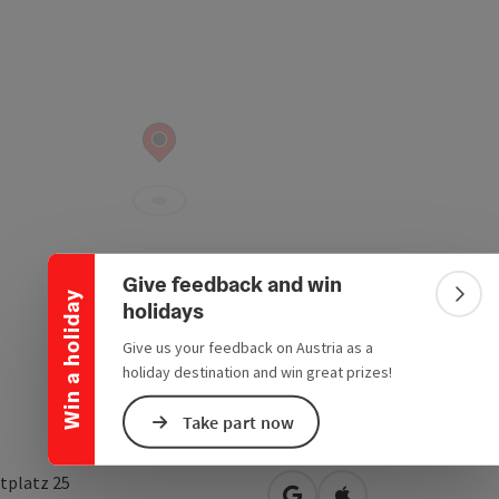
Collapse banner
Give feedback and win
Win a holiday
Colla
holidays
Give us your feedback on Austria as a
holiday destination and win great prizes!
Take part now
tplatz 25