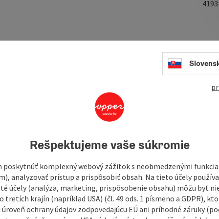
419
Slovens
mily business with a lot of heart and commitment, and the
pr
ver possible, our kitchen team uses regional ingredients to
 hearty home cooking to fine dining. Whether you come to us
ishes - we offer the right setting for every occasion. Larger
.
Rešpektujeme vaše súkromie
 poskytnúť komplexný webový zážitok s neobmedzenými funkciam
m), analyzovať prístup a prispôsobiť obsah. Na tieto účely použí
isté účely (analýza, marketing, prispôsobenie obsahu) môžu byť ni
 tretích krajín (napríklad USA) (čl. 49 ods. 1 písmeno a GDPR), kto
 úroveň ochrany údajov zodpovedajúcu EÚ ani príhodné záruky (podľ