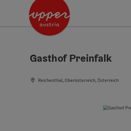
Accesskey
Accesskey
[0]
[2]
Gasthof Preinfalk
Reichenthal, Oberösterreich, Österreich