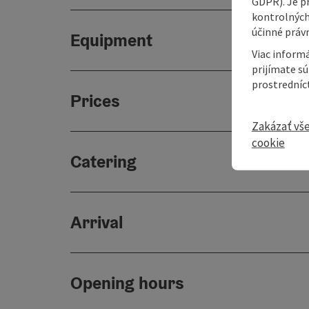
GDPR). Je p
kontrolných
účinné právn
Equipment
Viac informá
prijímate s
prostredníc
Prices
Zakázať vš
cookie
Catering
Arrival
Opening hours