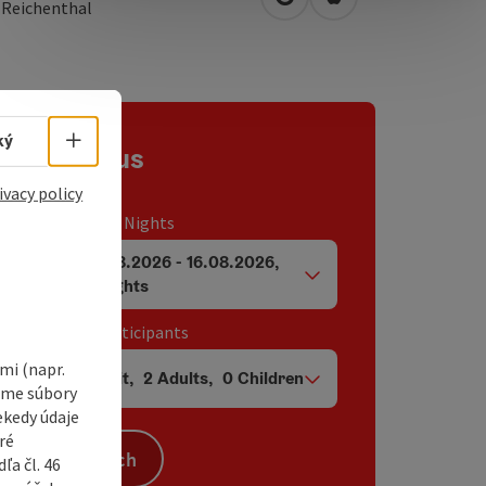
open in Google Maps
Open in Apple Map
3
Reichenthal
Select language - Open menu
ký
Contact us
ivacy policy
Travel period / Nights
14.08.2026
-
16.08.2026
,
arrival and departure fields
2
Nights
Unit / Tour participants
i (napr.
1
Unit
,
2
Adults
,
0
Children
Number of units and person fields
vame súbory
ekedy údaje
ré
Search
a čl. 46