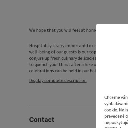
We hope that you will feel at home with us.
Hospitality is very important to us. We run our fa
well-being of our guests is our top priority. Whene
conjure up fresh culinary delicacies for you, from
to quench your thirst after a hike or to savour our d
celebrations can be held in our hall, a family meal ..
Display complete description
Chceme vám
vyhľadávaní
cookie. Na 
prevedené do
Contact
neposkytujú