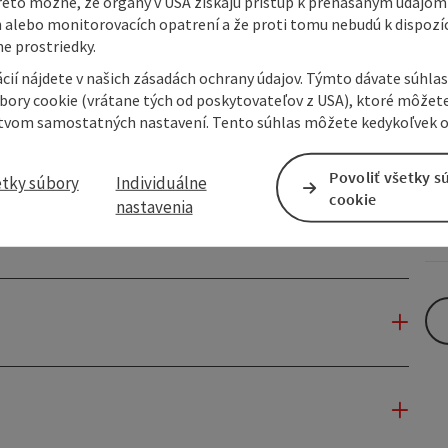
reto možné, že orgány v USA získajú prístup k prenášaným údajom
 alebo monitorovacích opatrení a že proti tomu nebudú k dispozíc
e prostriedky.
cií nájdete v našich zásadách ochrany údajov. Týmto dávate súhlas
úbory cookie (vrátane tých od poskytovateľov z USA), ktoré môžet
tvom samostatných nastavení. Tento súhlas môžete kedykoľvek o
Povoliť všetky s
etky súbory
Individuálne
cookie
nastavenia