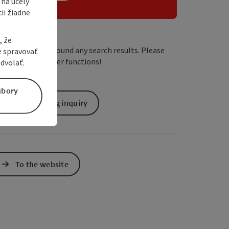
 na účely
ii žiadne
, že
We have not found any search results. Please
e spravovať
adjust the filter functions!
dvolať.
úbory
non-binding inquiry
To the website