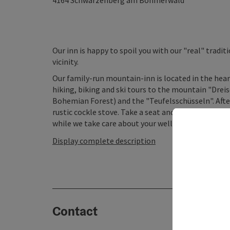
4164
Schwarzenberg am Böhmerwald
Our inn is happy to spoil you with our "real" trad
vicinity.
Our family-run mountain-inn is located in the hear
hiking, biking and ski tours to the mountain "Drei
Bohemian Forest) and the "Teufelsschüsseln". After
rustic cockle stove. Take a seat and enjoy true hospi
while we take care about your well-being, you can ..
Display complete description
Contact