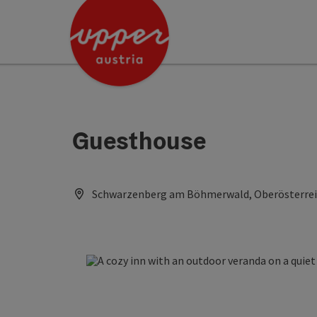
Accesskey
Accesskey
[0]
[2]
Guesthouse
Schwarzenberg am Böhmerwald, Oberösterreic