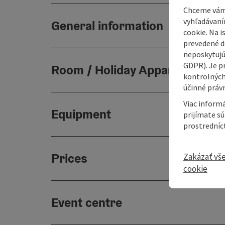
Chceme vám
vyhľadávaní
General information
cookie. Na 
prevedené do
neposkytujú
GDPR). Je p
Room / Holiday Appartement
kontrolných
účinné právn
Viac informá
Equipment
prijímate s
prostredníc
Prices
Zakázať vš
cookie
Event centre