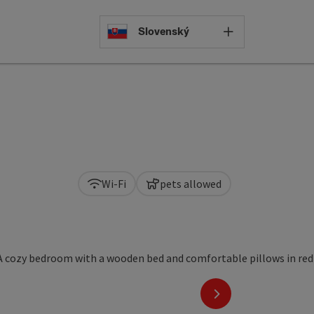
Select languag
Slovenský
Wi-Fi
pets allowed
next slide