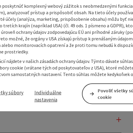
 poskytnúť komplexný webový zážitok s neobmedzenými funkciam
m), analyzovať prístup a prispôsobiť obsah. Na tieto účely použí
isté účely (analýza, marketing, prispôsobenie obsahu) môžu byť ni
 tretích krajín (napríklad USA) (čl. 49 ods. 1 písmeno a GDPR), kto
 úroveň ochrany údajov zodpovedajúcu EÚ ani príhodné záruky (podľ
reto možné, že orgány v USA získajú prístup k prenášaným údajom
 alebo monitorovacích opatrení a že proti tomu nebudú k dispozíc
e prostriedky.
cií nájdete v našich zásadách ochrany údajov. Týmto dávate súhlas
úbory cookie (vrátane tých od poskytovateľov z USA), ktoré môžet
tvom samostatných nastavení. Tento súhlas môžete kedykoľvek o
Povoliť všetky s
etky súbory
Individuálne
cookie
nastavenia