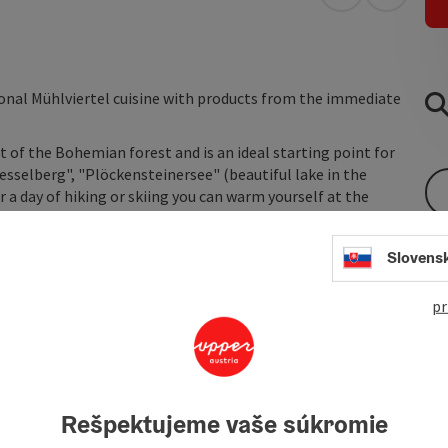
open in Googl
Open in
itional Mühlviertel cuisine with products from the immediate
t of the Bohemian forest and is an ideal starting point for
sesselberg", "Plöckensteinersee" (beautiful lake in the
 a day of hiking or skiing you can warm yourself at the
tality and the tase of traditional Mühlviertler food. ... And
.
Slovens
pr
Rešpektujeme vaše súkromie