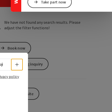
e Maps
 Apple Maps
Take part now
We have not found any search results. Please
adjust the filter functions!
Book now
non-binding inquiry
Select language - Open menu
ký
ivacy policy
To the website