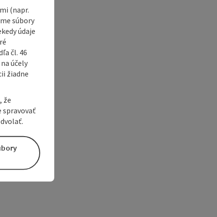
i (napr.
vame súbory
ekedy údaje
ré
a čl. 46
 na účely
ii žiadne
, že
e spravovať
dvolať.
úbory