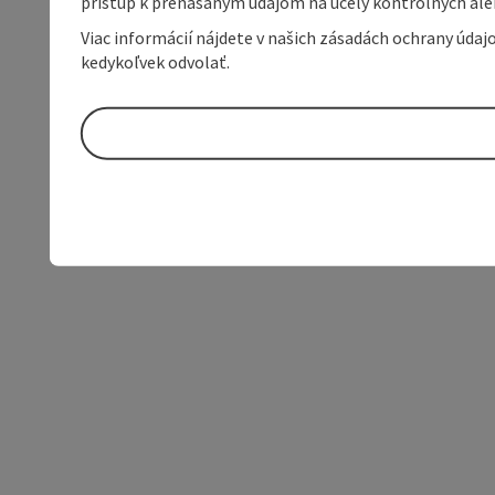
prístup k prenášaným údajom na účely kontrolných aleb
Viac informácií nájdete v našich zásadách ochrany úda
kedykoľvek odvolať.