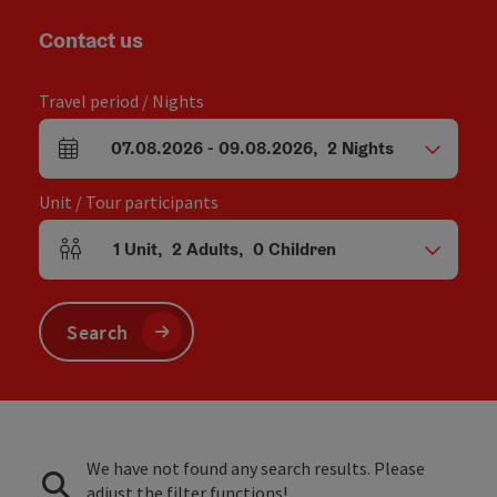
Contact us
Travel period / Nights
07.08.2026
-
09.08.2026
,
2
Nights
arrival and departure fields
Unit / Tour participants
1
Unit
,
2
Adults
,
0
Children
Number of units and person fields
Search
We have not found any search results. Please
adjust the filter functions!