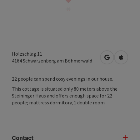
Holzschlag 11
open in Googl
Open in
4164
Schwarzenberg am Böhmerwald
22 people can spend cosy evenings in our house.
This cottage is situated only 80 meters above the
Steininger Haus and offers enough space for 22
people; mattress dormitory, 1 double room.
Contact