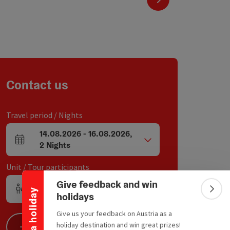
Contact us
Travel period / Nights
14.08.2026
-
16.08.2026
,
Collapse banner
arrival and departure fields
2
Nights
Unit / Tour participants
Give feedback and win
1
Unit
,
2
Adults
,
0
Children
Win a holiday
Number of units and person fields
Colla
holidays
Give us your feedback on Austria as a
holiday destination and win great prizes!
Search