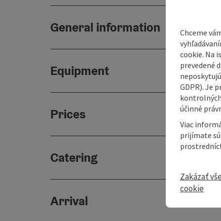
General information
Chceme vám
vyhľadávaní
cookie. Na 
prevedené do
Equipment
neposkytujú
GDPR). Je p
kontrolných
účinné právn
Prices
Viac informá
prijímate s
prostredníc
Catering
Zakázať vš
cookie
Arrival