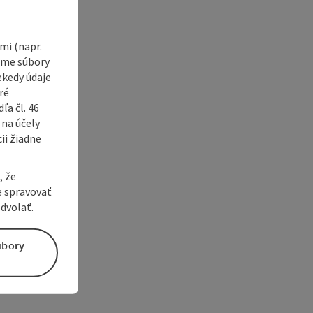
i (napr.
vame súbory
ekedy údaje
ré
a čl. 46
 na účely
ii žiadne
, že
e spravovať
dvolať.
úbory