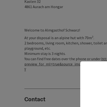
Kasten 32
4861
Aurach am Hongar
Welcome to Almgasthof Schwarz!
At your disposal is an alpine hut with 70m².
2 bedrooms, living room, kitchen, shower, toilet a
playground, etc.
Minimum stay is 3 nights.
You can find free dates over the phone or under
htt
preview_for_ml=true&source_impression_id=
Y
Contact