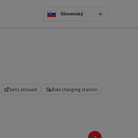
Select languag
Slovenský
pets allowed
Bike charging station
next slide