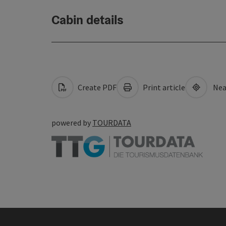
Cabin details
Create PDF
Print article
Nea
powered by
TOURDATA