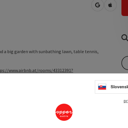
open in Googl
Open in
nd a big garden with sunbathing lawn, table tennis,
ps://www.airbnb.at/rooms/43312391?
p3_1592652582_O0wXhcqt%2BP6svGBn&guests=1&adults=1&fbcl
Slovens
pr