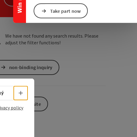
e Maps
 Apple Maps
Take part now
We have not found any search results. Please
adjust the filter functions!
non-binding inquiry
id=IwAR1_18QVLm2qx8wXWlLuleOwVwv371TL_y2T6cXp8W_7CPJuk
Select language - Open menu
ký
To the website
ivacy policy